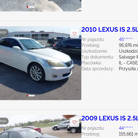
2010 LEXUS IS 2.5
ukcja
Nr pojazdu:
45******
Przebieg:
95,976 mi
Uszkodzenie:
Uszkodzo
Typ dokumentu:
Salvage Il
Placówka:
IL - CAS
Data sprzedaży:
Przyszła 
2009 LEXUS IS 2.5
ukcja
Nr pojazdu:
44******
Przebieg:
155,661 m