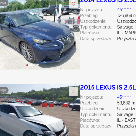
2014 LEXUS IS 2.5
ukcja
Nr pojazdu:
45******
Przebieg:
126,868 m
Uszkodzenie:
Uszkodzo
Typ dokumentu:
Salvage Il
Placówka:
IL - MA
Data sprzedaży:
Przyszła 
2015 LEXUS IS 2.5L
ukcja
Nr pojazdu:
45******
Przebieg:
53,832 mi
Uszkodzenie:
Uszkodzo
Typ dokumentu:
Salvage Il
Placówka:
IL - EA
Data sprzedaży:
Przyszła 