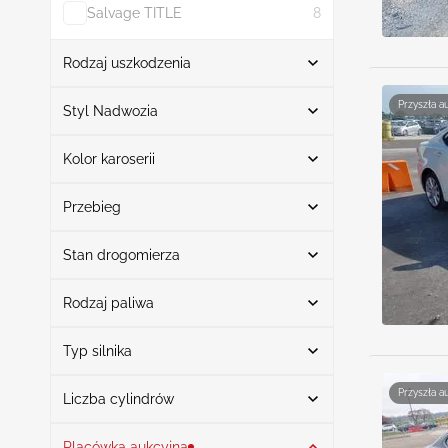
Salvage TITLE
8
Rodzaj uszkodzenia
Szukaj
Przyszła a
Styl Nadwozia
Kolor karoserii
Kabriolet
1
Uszkodzony przód
5
Szukaj
Sedan
12
Uszkodzony prawy przód
2
Przebieg
Uszkodzony lewy tył
2
Stan drogomierza
Uszkodzony tył
Biały
6
1
Przebieg od
Przebieg do
Uszkodzony lewy przód
Czarny
3
1
Rodzaj paliwa
Aktualny Przebieg
10
Srebrny
2
Zepsuta Deska Rozdzielcza
2
Pokaż więcej
Typ silnika
Benzyna
13
Niebieski
2
Nie Wymagane/zwolniony
1
Szukaj
Przyszła a
Liczba cylindrów
Placówka aukcyjna