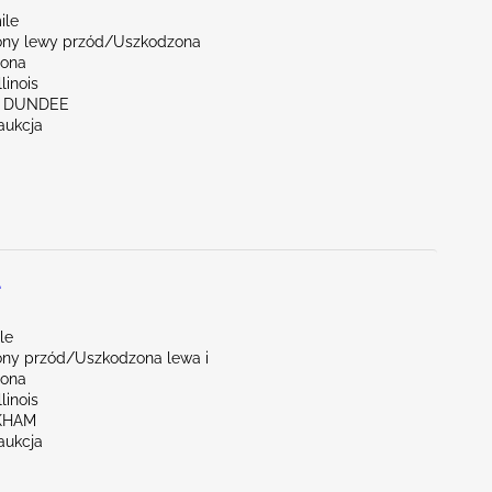
ile
ny lewy przód/Uszkodzona
rona
linois
ST DUNDEE
aukcja
L
le
ny przód/Uszkodzona lewa i
rona
linois
RKHAM
aukcja