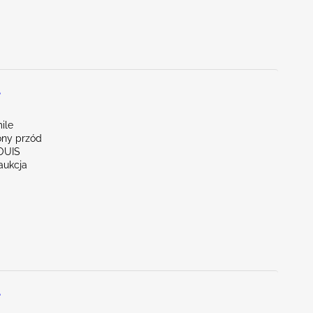
L
ile
ny przód
LOUIS
aukcja
L