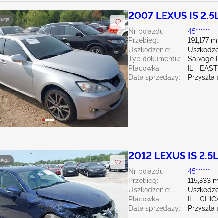
2007 LEXUS IS 2.5
ukcja
Nr pojazdu:
45******
Przebieg:
191,177 m
Uszkodzenie:
Uszkodzo
Typ dokumentu:
Salvage Il
Placówka:
IL - EA
Data sprzedaży:
Przyszła 
2012 LEXUS IS 2.5
ukcja
Nr pojazdu:
45******
Przebieg:
115,833 m
Uszkodzenie:
Uszkodzo
Placówka:
IL - CH
Data sprzedaży:
Przyszła 