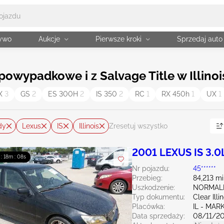
żywo
Aukcje
Pierwsze kroki
Sprzedaj auto
wypadkowe i z Salvage Title w Illinois
X
3
GS
2
ES 300H
2
IS 350
2
RC
1
RX 450h
1
UX
1
dy
Lexus
IS
Illinois
Zresetuj wszystko
2001 LEXUS IS 3.0
 : 18m : 07s
Nr pojazdu:
45******
Przebieg:
84,213 mi
Uszkodzenie:
NORMAL
Typ dokumentu:
Clear Illi
Placówka:
IL - MA
Data sprzedaży:
08/11/2