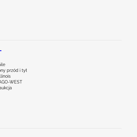
L
ile
y przód i tył
linois
ICAGO-WEST
aukcja