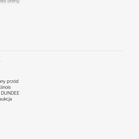
łeś oferty
L
ny przód
linois
ST DUNDEE
aukcja