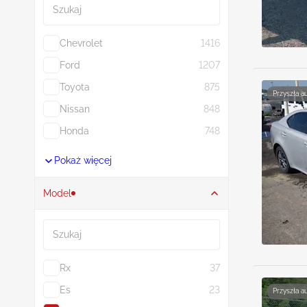
Chevrolet
1416
Ford
1207
Toyota
875
Przyszła a
Nissan
848
Honda
748
Pokaż więcej
Model
Szukaj
Rx
37
Es
23
Przyszła a