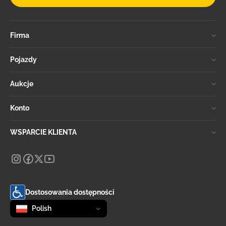
Firma
Pojazdy
Aukcje
Konto
WSPARCIE KLIENTA
Dostosowania dostępności
Zmień język
selected
Polish