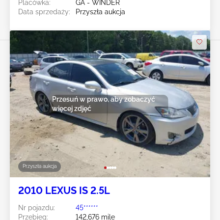
Placówka:
GA - WINDER
Data sprzedaży:
Przyszła aukcja
Przesuń w prawo, aby zobaczyć
więcej zdjęć
Przyszła aukcja
2010 LEXUS IS 2.5L
Nr pojazdu:
45******
Przebieg:
142,676 mile