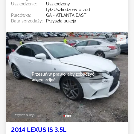
Uszkodzenie:
Uszkodzony
tył/Uszkodzony przód
Placówka:
GA - ATLANTA EAST
Data sprzedaży:
Przyszła aukcja
Przesuń w prawo, aby zobaczyć
więcej zdjęć
Przyszła aukcja
2014 LEXUS IS 3.5L