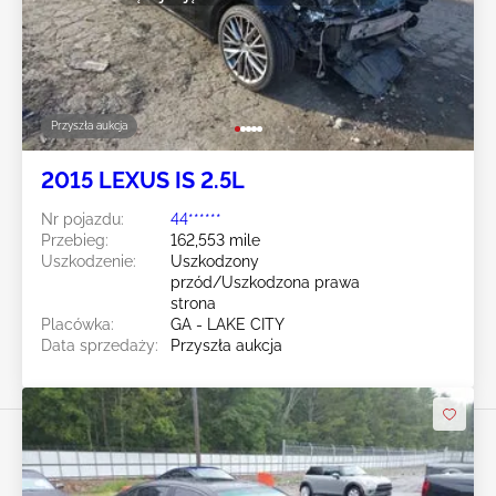
Przyszła aukcja
2015 LEXUS IS 2.5L
Nr pojazdu:
44******
Przebieg:
162,553 mile
Uszkodzenie:
Uszkodzony
przód/Uszkodzona prawa
strona
Placówka:
GA - LAKE CITY
Data sprzedaży:
Przyszła aukcja