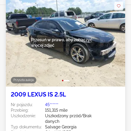
Przesuń w prawo, aby zobaczyć
więcej zdjęć
Przyszła aukcja
2009 LEXUS IS 2.5L
Nr pojazdu:
45******
Przebieg:
151,315 mile
Uszkodzenie:
Uszkodzony przód/Brak
danych
Typ dokumentu:
Salvage Georgia