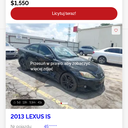
$1,550
Licytuj teraz!
Przesuń w prawo, aby zobaczyć
więcej zdjęć
5d : 13h : 53m : 39s
2013 LEXUS IS
Nr pojazdu:
45******