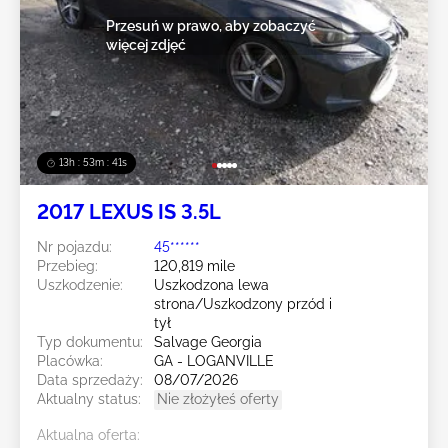
Przesuń w prawo, aby zobaczyć
więcej zdjęć
13h : 53m : 39s
2017 LEXUS IS 3.5L
Nr pojazdu:
45******
Przebieg:
120,819 mile
Uszkodzenie:
Uszkodzona lewa
strona/Uszkodzony przód i
tył
Typ dokumentu:
Salvage Georgia
Placówka:
GA - LOGANVILLE
Data sprzedaży:
08/07/2026
Aktualny status:
Nie złożyłeś oferty
Aktualna oferta: