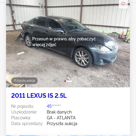
Przesuń w prawo, aby zobaczyć
więcej zdjęć
Przyszła aukcja
2011 LEXUS IS 2.5L
Nr pojazdu:
45******
Uszkodzenie:
Brak danych
Placówka:
GA - ATLANTA
Data sprzedaży:
Przyszła aukcja