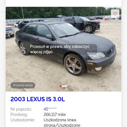
Przesuń w prawo, aby zobaczyć
więcej zdjęć
Przyszła aukcja
2003 LEXUS IS 3.0L
Nr pojazdu:
45******
Przebieg:
266,117 mile
Uszkodzenie:
Uszkodzona lewa
strona/Uszkodzone