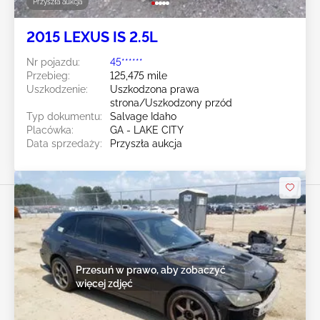
Przyszła aukcja
2015 LEXUS IS 2.5L
Nr pojazdu:
45******
Przebieg:
125,475 mile
Uszkodzenie:
Uszkodzona prawa
strona/Uszkodzony przód
Typ dokumentu:
Salvage Idaho
Placówka:
GA - LAKE CITY
Data sprzedaży:
Przyszła aukcja
Przesuń w prawo, aby zobaczyć
więcej zdjęć