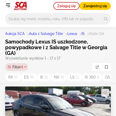
Zaloguj się
Zarejestruj się
Główne wyszukiwanie
Aukcja SCA
>
Auta z Salvage Title
>
Lexus
>
IS
>
State GA
Samochody Lexus IS uszkodzone,
powypadkowe i z Salvage Title w Georgia
(GA)
Wyświetlanie wyników 1 - 17 z 17
Filter
4
RX
67
ES
45
IS
16
NX
15
LS
11
IS 350
8
GS 3