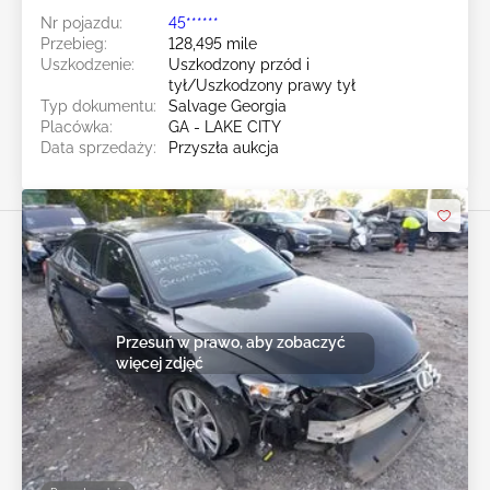
Nr pojazdu:
45******
Przebieg:
128,495 mile
Uszkodzenie:
Uszkodzony przód i
tył/Uszkodzony prawy tył
Typ dokumentu:
Salvage Georgia
Placówka:
GA - LAKE CITY
Data sprzedaży:
Przyszła aukcja
Przesuń w prawo, aby zobaczyć
więcej zdjęć