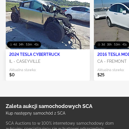
4d : 14h : 53m : 39s
3d : 16h : 53m : 39s
2024 TESLA CYBERTRUCK
2016 TESLA MO
IL - CASEYVILLE
CA - FREMONT
Aktualna stawka:
Aktualna stawka:
$0
$25
Zaleta aukcji samochodowych SCA
Kup następny samochód z SCA
SCA Auctions to w 100% internetowy samochodowy dom
aukcyjny, specjalizujący się w hurtowej odsprzedaży