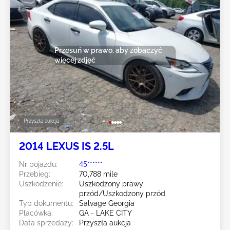
Przesuń w prawo, aby zobaczyć
więcej zdjęć
Przyszła aukcja
2014 LEXUS IS 2.5L
Nr pojazdu:
45******
Przebieg:
70,788 mile
Uszkodzenie:
Uszkodzony prawy
przód/Uszkodzony przód
Typ dokumentu:
Salvage Georgia
Placówka:
GA - LAKE CITY
Data sprzedaży:
Przyszła aukcja