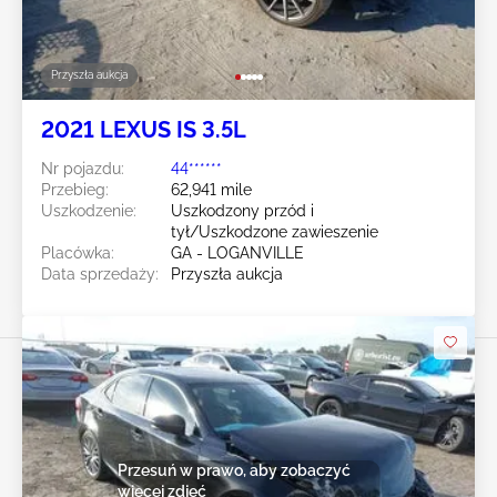
Przyszła aukcja
2021 LEXUS IS 3.5L
Nr pojazdu:
44******
Przebieg:
62,941 mile
Uszkodzenie:
Uszkodzony przód i
tył/Uszkodzone zawieszenie
Placówka:
GA - LOGANVILLE
Data sprzedaży:
Przyszła aukcja
Przesuń w prawo, aby zobaczyć
więcej zdjęć