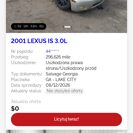
5d : 13h : 53m : 39s
2001 LEXUS IS 3.0L
Nr pojazdu:
44******
Przebieg:
296,626 mile
Uszkodzenie:
Uszkodzona prawa
strona/Uszkodzony przód
Typ dokumentu:
Salvage Georgia
Placówka:
GA - LAKE CITY
Data sprzedaży:
08/12/2026
Aktualny status:
Nie złożyłeś oferty
Aktualna oferta:
$0
Licytuj teraz!