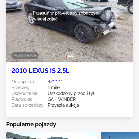
Przesuń w prawo, aby zobaczyć
więcej zdjęć
Przyszła aukcja
2010 LEXUS IS 2.5L
Nr pojazdu:
42******
Przebieg:
1 mile
Uszkodzenie:
Uszkodzony przód i tył
Placówka:
GA - WINDER
Data sprzedaży:
Przyszła aukcja
Popularne pojazdy