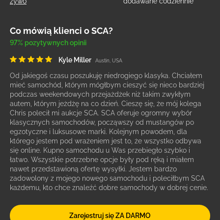
żywo
dodawane codziennie
Co mówią klienci o SCA?
97% pozytywnych opinii
Kyle Miller
Austin, USA
Od jakiegoś czasu poszukuję niedrogiego klasyka. Chciałem
mieć samochód, którym mógłbym cieszyć się nieco bardziej
podczas weekendowych przejażdżek niż takim zwykłym
autem, którym jeżdżę na co dzień. Cieszę się, że mój kolega
Chris polecił mi aukcje SCA. SCA oferuje ogromny wybór
klasycznych samochodów, począwszy od mustangów po
egzotyczne i luksusowe marki. Kolejnym powodem, dla
którego jestem pod wrażeniem jest to, że wszystko odbywa
się online. Kupno samochodu u Was przebiegło szybko i
łatwo. Wszystkie potrzebne opcje były pod ręką i miałem
nawet przedstawioną ofertę wysyłki. Jestem bardzo
zadowolony z mojego nowego samochodu i poleciłbym SCA
każdemu, kto chce znaleźć dobre samochody w dobrej cenie.
Zarejestruj się ZA DARMO