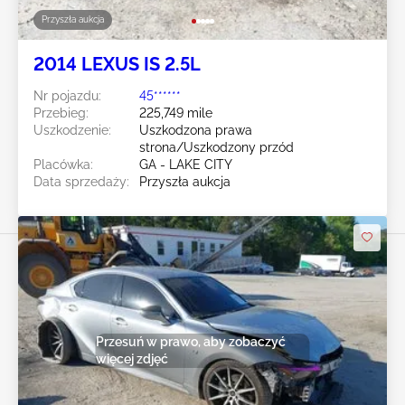
Przyszła aukcja
2014 LEXUS IS 2.5L
Nr pojazdu:
45******
Przebieg:
225,749 mile
Uszkodzenie:
Uszkodzona prawa
strona/Uszkodzony przód
Placówka:
GA - LAKE CITY
Data sprzedaży:
Przyszła aukcja
Przesuń w prawo, aby zobaczyć
więcej zdjęć