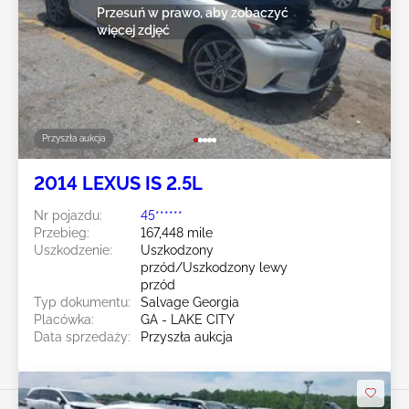
Przesuń w prawo, aby zobaczyć
więcej zdjęć
Przyszła aukcja
2014 LEXUS IS 2.5L
Nr pojazdu:
45******
Przebieg:
167,448 mile
Uszkodzenie:
Uszkodzony
przód/Uszkodzony lewy
przód
Typ dokumentu:
Salvage Georgia
Placówka:
GA - LAKE CITY
Data sprzedaży:
Przyszła aukcja