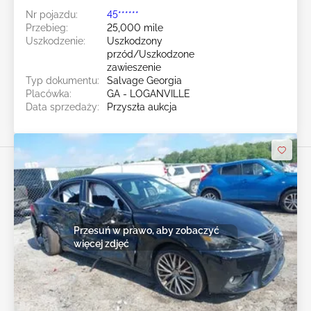
Nr pojazdu:
45******
Przebieg:
25,000 mile
Uszkodzenie:
Uszkodzony
przód/Uszkodzone
zawieszenie
Typ dokumentu:
Salvage Georgia
Placówka:
GA - LOGANVILLE
Data sprzedaży:
Przyszła aukcja
Przesuń w prawo, aby zobaczyć
więcej zdjęć