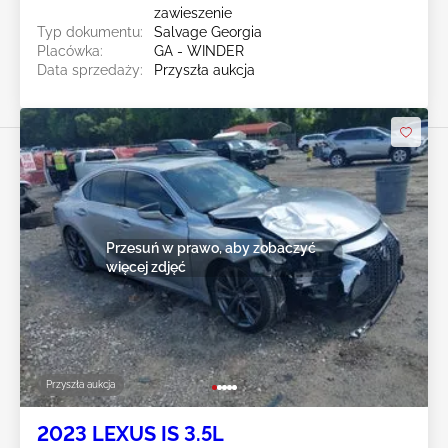
zawieszenie
Typ dokumentu:
Salvage Georgia
Placówka:
GA - WINDER
Data sprzedaży:
Przyszła aukcja
Przesuń w prawo, aby zobaczyć
więcej zdjęć
Przyszła aukcja
2023 LEXUS IS 3.5L