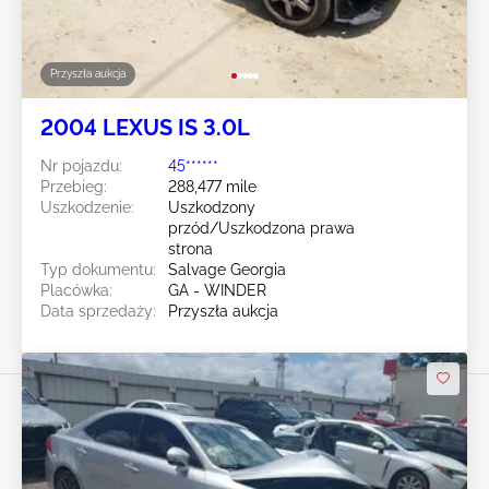
Przyszła aukcja
2004 LEXUS IS 3.0L
Nr pojazdu:
45******
Przebieg:
288,477 mile
Uszkodzenie:
Uszkodzony
przód/Uszkodzona prawa
strona
Typ dokumentu:
Salvage Georgia
Placówka:
GA - WINDER
Data sprzedaży:
Przyszła aukcja