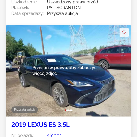
Uszkodzenie:
Uszkodzony prawy przód
Placówka:
PA - SCRANTON
Data sprzedaży:
Przyszła aukcja
Przesuń w prawo, aby zobaczyć
więcej zdjęć
Przyszła aukcja
2019 LEXUS ES 3.5L
Nr pojazdu:
45******