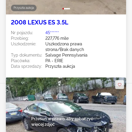
Przyszła aukcja
2008 LEXUS ES 3.5L
Nr pojazdu:
45******
Przebieg:
227,776 mile
Uszkodzenie:
Uszkodzona prawa
strona/Brak danych
Typ dokumentu:
Salvage Pennsylvania
Placówka:
PA - ERIE
Data sprzedaży:
Przyszła aukcja
Przesuń w prawo, aby zobaczyć
więcej zdjęć