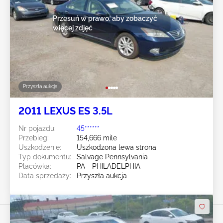
Przesuń w prawo, aby zobaczyć
więcej zdjęć
Przyszła aukcja
2011 LEXUS ES 3.5L
Nr pojazdu:
45******
Przebieg:
154,666 mile
Uszkodzenie:
Uszkodzona lewa strona
Typ dokumentu:
Salvage Pennsylvania
Placówka:
PA - PHILADELPHIA
Data sprzedaży:
Przyszła aukcja