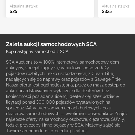
Aktualna stawka:
Aktualna stawka:
$25
$325
Zaleta aukcji samochodowych SCA
Kup następny samochód z SCA
SCA Auctions to w 100% internetowy samochodowy dom
aukcyjny, specjalizujący się w hurtowej odsprzedaży
pojazdów rozbitych, lekko uszkodzonych, z Clean Title,
nadających się do naprawy oraz pojazdów z Salvage Title.
Nasza oferta jest ogólnodostępna, przez co masz dostęp do
aukcji przedstawianych wyłącznie dla dealerów, bez
konieczności posiadania licencji dealerskiej. Weź udział w
licytacji ponad 300 000 pojazdów wystawionych na
sprzedaż IAA w tych samych cenach hurtowych, co u
dealerów samochodowych — wyeliminuj pośredników. Znajdź
najlepsze oferty na samochody osobowe, ciężarowe, SUV-y,
łodzie, przyczepy i inne pojazdy w SCA. Możemy zająć się
Twoim samochodem i procedurą licytacji!