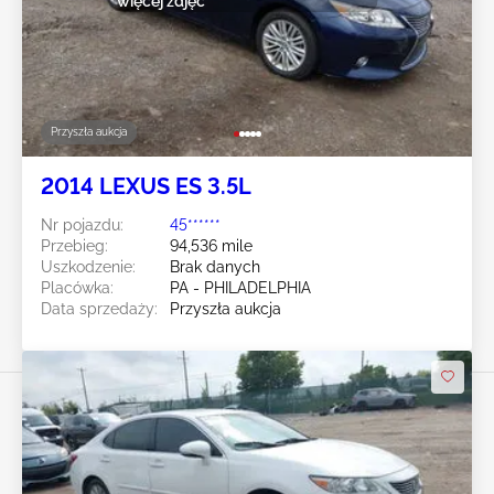
więcej zdjęć
Przyszła aukcja
2014 LEXUS ES 3.5L
Nr pojazdu:
45******
Przebieg:
94,536 mile
Uszkodzenie:
Brak danych
Placówka:
PA - PHILADELPHIA
Data sprzedaży:
Przyszła aukcja