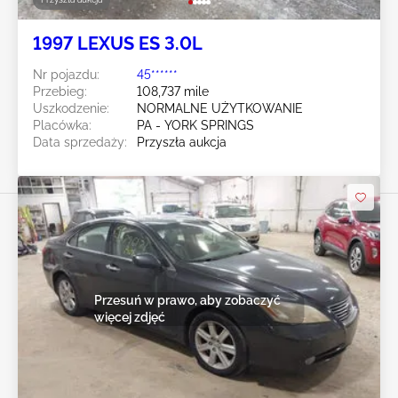
1997 LEXUS ES 3.0L
Nr pojazdu:
45******
Przebieg:
108,737 mile
Uszkodzenie:
NORMALNE UŻYTKOWANIE
Placówka:
PA - YORK SPRINGS
Data sprzedaży:
Przyszła aukcja
Przesuń w prawo, aby zobaczyć
więcej zdjęć