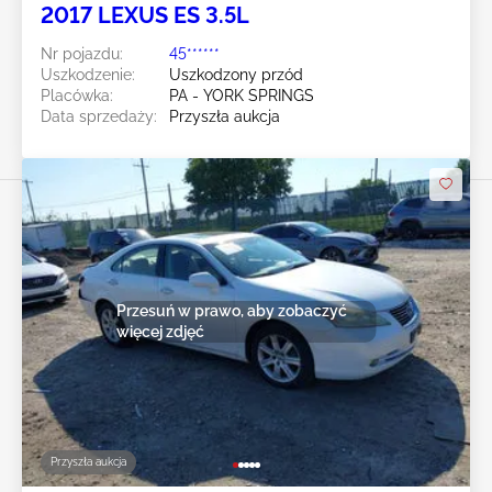
2017 LEXUS ES 3.5L
Nr pojazdu:
45******
Uszkodzenie:
Uszkodzony przód
Placówka:
PA - YORK SPRINGS
Data sprzedaży:
Przyszła aukcja
Przesuń w prawo, aby zobaczyć
więcej zdjęć
Przyszła aukcja