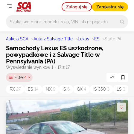
Zaloguj się
Zarejestruj się
Główne wyszukiwanie
Aukcja SCA
>
Auta z Salvage Title
>
Lexus
>
ES
>
State PA
Samochody Lexus ES uszkodzone,
powypadkowe i z Salvage Title w
Pennsylvania (PA)
Wyświetlanie wyników 1 - 17 z 17
Filter
4
RX
27
ES
14
NX
9
IS
6
GX
4
IS 350
3
LS
3