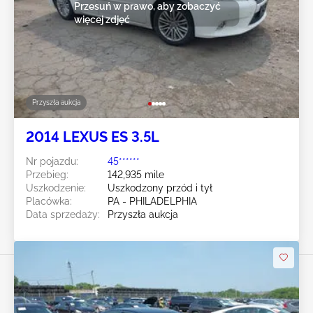
Przesuń w prawo, aby zobaczyć
więcej zdjęć
Przyszła aukcja
2014 LEXUS ES 3.5L
Nr pojazdu:
45******
Przebieg:
142,935 mile
Uszkodzenie:
Uszkodzony przód i tył
Placówka:
PA - PHILADELPHIA
Data sprzedaży:
Przyszła aukcja