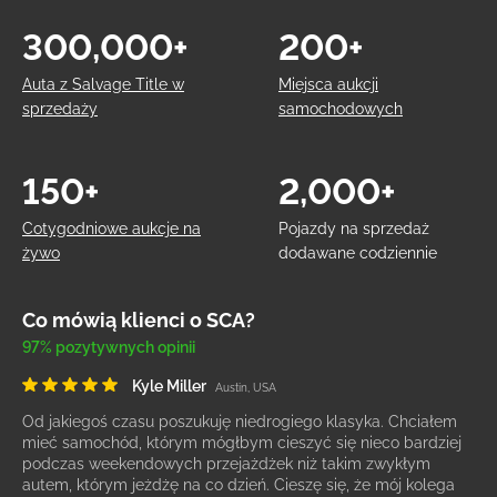
300,000+
200+
Auta z Salvage Title w
Miejsca aukcji
sprzedaży
samochodowych
150+
2,000+
Cotygodniowe aukcje na
Pojazdy na sprzedaż
żywo
dodawane codziennie
Co mówią klienci o SCA?
97% pozytywnych opinii
Kyle Miller
Austin, USA
Od jakiegoś czasu poszukuję niedrogiego klasyka. Chciałem
mieć samochód, którym mógłbym cieszyć się nieco bardziej
podczas weekendowych przejażdżek niż takim zwykłym
autem, którym jeżdżę na co dzień. Cieszę się, że mój kolega