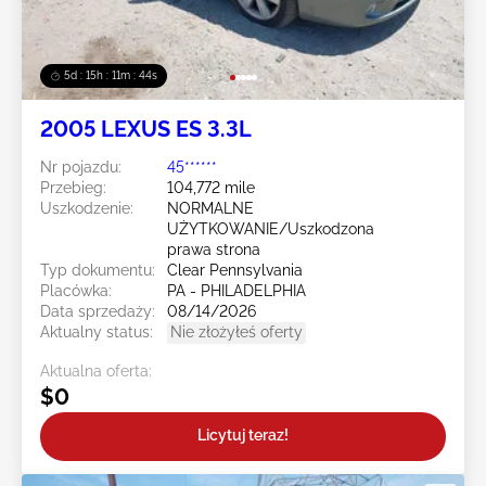
5d : 15h : 11m : 42s
2005 LEXUS ES 3.3L
Nr pojazdu:
45******
Przebieg:
104,772 mile
Uszkodzenie:
NORMALNE
UŻYTKOWANIE/Uszkodzona
prawa strona
Typ dokumentu:
Clear Pennsylvania
Placówka:
PA - PHILADELPHIA
Data sprzedaży:
08/14/2026
Aktualny status:
Nie złożyłeś oferty
Aktualna oferta:
$0
Licytuj teraz!