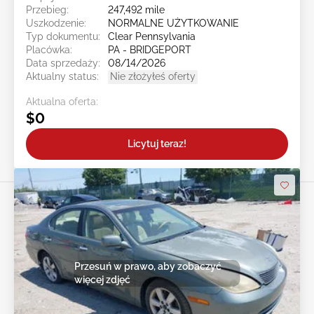
Przebieg:
247,492 mile
Uszkodzenie:
NORMALNE UŻYTKOWANIE
Typ dokumentu:
Clear Pennsylvania
Placówka:
PA - BRIDGEPORT
Data sprzedaży:
08/14/2026
Aktualny status:
Nie złożyłeś oferty
Aktualna oferta:
$0
Licytuj teraz!
Przesuń w prawo, aby zobaczyć
więcej zdjęć