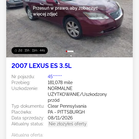
Przesuń w prawo, aby zobaczyć
więcej zdjęć
2d : 15h : 11m : 42s
2007 LEXUS ES 3.5L
Nr pojazdu:
45******
Przebieg:
181,078 mile
Uszkodzenie:
NORMALNE
UŻYTKOWANIE/Uszkodzony
przód
Typ dokumentu:
Clear Pennsylvania
Placówka:
PA - PITTSBURGH
Data sprzedaży:
08/11/2026
Aktualny status:
Nie złożyłeś oferty
Aktualna oferta: