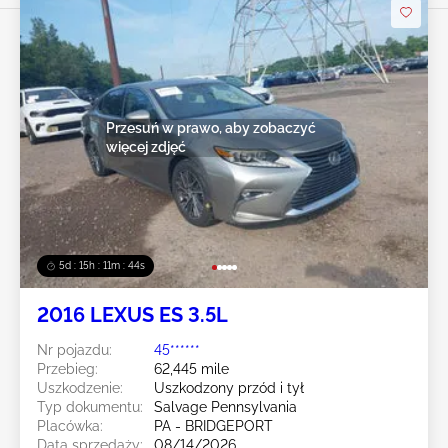
Przesuń w prawo, aby zobaczyć
więcej zdjęć
5d : 15h : 11m : 42s
2016 LEXUS ES 3.5L
Nr pojazdu:
45******
Przebieg:
62,445 mile
Uszkodzenie:
Uszkodzony przód i tył
Typ dokumentu:
Salvage Pennsylvania
Placówka:
PA - BRIDGEPORT
Data sprzedaży:
08/14/2026