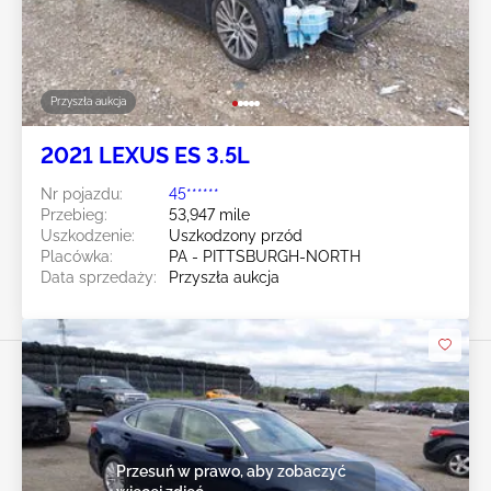
Przyszła aukcja
2021 LEXUS ES 3.5L
Nr pojazdu:
45******
Przebieg:
53,947 mile
Uszkodzenie:
Uszkodzony przód
Placówka:
PA - PITTSBURGH-NORTH
Data sprzedaży:
Przyszła aukcja
Przesuń w prawo, aby zobaczyć