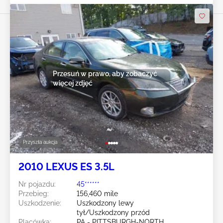
Przesuń w prawo, aby zobaczyć
więcej zdjęć
Przyszła aukcja
2010 LEXUS ES 3.5L
Nr pojazdu:
45******
Przebieg:
156,460 mile
Uszkodzenie:
Uszkodzony lewy
tył/Uszkodzony przód
Placówka:
PA - PITTSBURGH-NORTH