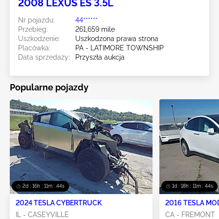
2008 LEXUS ES 3.5L
Nr pojazdu:
44******
Przebieg:
261,659 mile
Uszkodzenie:
Uszkodzona prawa strona
Placówka:
PA - LATIMORE TOWNSHIP
Data sprzedaży:
Przyszła aukcja
Popularne pojazdy
2d : 16h : 11m : 42s
1d : 18h : 11m : 42s
2024 TESLA CYBERTRUCK
2016 TESLA MO
IL - CASEYVILLE
CA - FREMONT