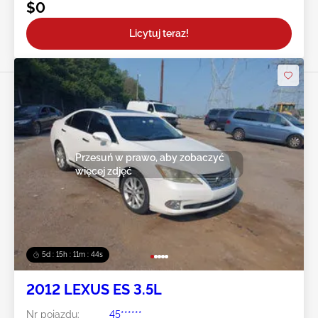
$0
Licytuj teraz!
Przesuń w prawo, aby zobaczyć
więcej zdjęć
5d : 15h : 11m : 42s
2012 LEXUS ES 3.5L
Nr pojazdu:
45******