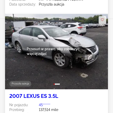
Data sprzedaży:
Przyszła aukcja
Przesuń w prawo, aby zobaczyć
więcej zdjęć
Przyszła aukcja
2007 LEXUS ES 3.5L
Nr pojazdu:
45******
Przebieg:
137,514 mile