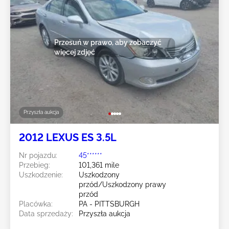
Przesuń w prawo, aby zobaczyć
więcej zdjęć
Przyszła aukcja
2012 LEXUS ES 3.5L
Nr pojazdu:
45******
Przebieg:
101,361 mile
Uszkodzenie:
Uszkodzony
przód/Uszkodzony prawy
przód
Placówka:
PA - PITTSBURGH
Data sprzedaży:
Przyszła aukcja