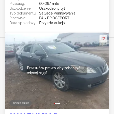
Przebieg:
60,097 mile
Uszkodzenie:
Uszkodzony tył
Typ dokumentu:
Salvage Pennsylvania
Placówka:
PA - BRIDGEPORT
Data sprzedaży:
Przyszła aukcja
Przesuń w prawo, aby zobaczyć
więcej zdjęć
Przyszła aukcja