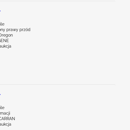
L
ile
ny prawy przód
Oregon
GENE
aukcja
L
ile
rmacji
CARRAN
aukcja