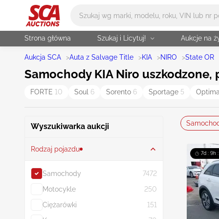
Główne wyszukiwanie
Strona główna
Szukaj i Licytuj!
Aukcje na 
Aukcja SCA
>
Auta z Salvage Title
>
KIA
>
NIRO
>
State OR
Samochody KIA Niro uszkodzone, p
FORTE
10
Soul
6
Sorento
6
Sportage
5
Optim
Samocho
Wyszukiwarka aukcji
Rodzaj pojazdu
7d : 9h 
Samochody
7472
Motocykle
250
Ciężarówki
151