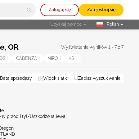
Zaloguj się
Zarejestruj się
Uzyskaj pomoc
Polish
selected
e, OR
Wyświetlanie wyników 1 - 7 z 7
TOS
1
CADENZA
1
NIRO
1
K5
1
eattle
Data sprzedaży
NV - Reno
Widok siatki
Zapisz wyszukiwanie
Zresetuj wszystko
le
ny przód i tył/Uszkodzona lewa
Oregon
RTLAND