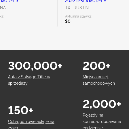
 MODEL 3
2022 TESLA MODEL Y
ENA
TX - JUSTIN
ka:
Aktualna stawka:
$0
300,000+
200+
Auta z Salvage Title w
Miejsca aukcji
sprzedaży
samochodowych
2,000+
150+
Pojazdy na
Cotygodniowe aukcje na
sprzedaż dodawane
żywo
codziennie