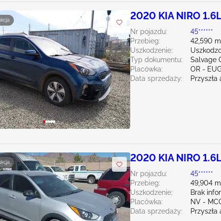
2020 KIA NIRO 1.6
ukcja
Nr pojazdu:
45******
Przebieg:
42,590 m
Uszkodzenie:
Uszkodzo
Typ dokumentu:
Salvage 
Placówka:
OR - EU
Data sprzedaży:
Przyszła 
2020 KIA NIRO 1.6
ukcja
Nr pojazdu:
45******
Przebieg:
49,904 m
Uszkodzenie:
Brak info
Placówka:
NV - MC
Data sprzedaży:
Przyszła 