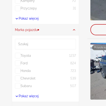
Kampery
70
Przyczepy
31
Pokaż więcej
Marka pojazdu
Szukaj
Przyszła a
Toyota
1237
Ford
824
Honda
723
Chevrolet
539
Subaru
507
Pokaż więcej