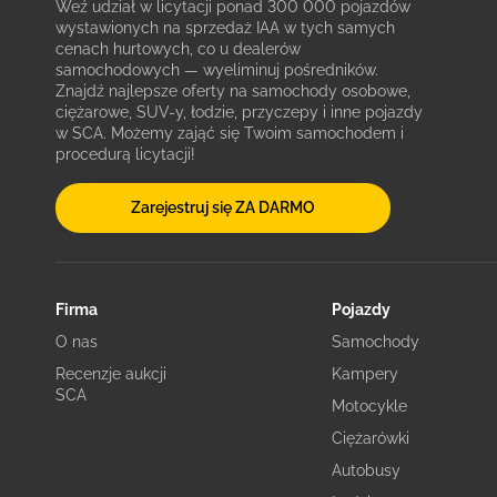
Weź udział w licytacji ponad 300 000 pojazdów
wystawionych na sprzedaż IAA w tych samych
cenach hurtowych, co u dealerów
samochodowych — wyeliminuj pośredników.
Znajdź najlepsze oferty na samochody osobowe,
ciężarowe, SUV-y, łodzie, przyczepy i inne pojazdy
w SCA. Możemy zająć się Twoim samochodem i
procedurą licytacji!
Zarejestruj się ZA DARMO
Firma
Pojazdy
O nas
Samochody
Recenzje aukcji
Kampery
SCA
Motocykle
Ciężarówki
Autobusy