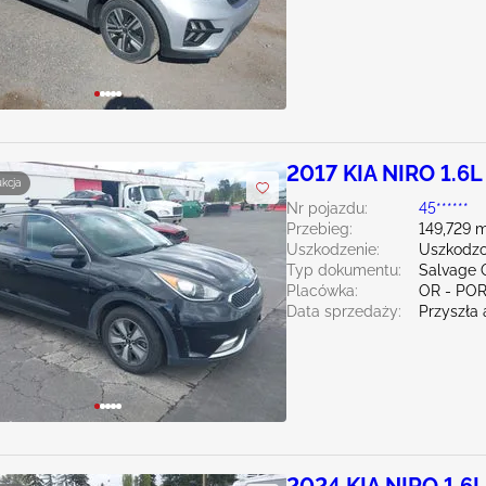
2017 KIA NIRO 1.6L
ukcja
Nr pojazdu:
45******
Przebieg:
149,729 m
Uszkodzenie:
Uszkodzo
Typ dokumentu:
Salvage 
Placówka:
OR - PO
Data sprzedaży:
Przyszła 