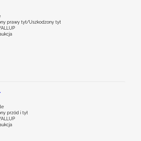
e
ny prawy tył/Uszkodzony tył
YALLUP
aukcja
L
le
y przód i tył
YALLUP
aukcja