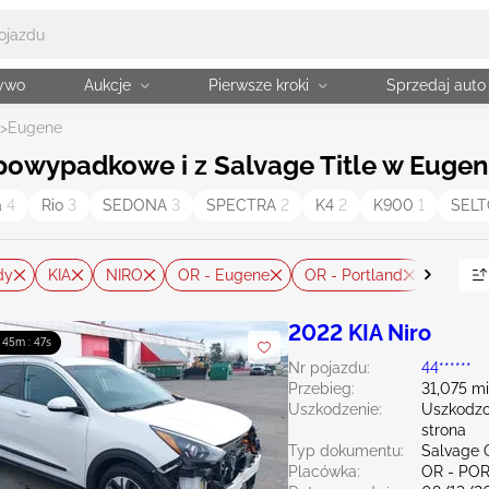
żywo
Aukcje
Pierwsze kroki
Sprzedaj auto
>
Eugene
owypadkowe i z Salvage Title w Eugen
a
4
Rio
3
SEDONA
3
SPECTRA
2
K4
2
K900
1
SEL
dy
KIA
NIRO
OR - Eugene
OR - Portland
WA - S
2022 KIA Niro
: 45m : 46s
Nr pojazdu:
44******
Przebieg:
31,075 mi
Uszkodzenie:
Uszkodzo
strona
Typ dokumentu:
Salvage 
Placówka:
OR - PO