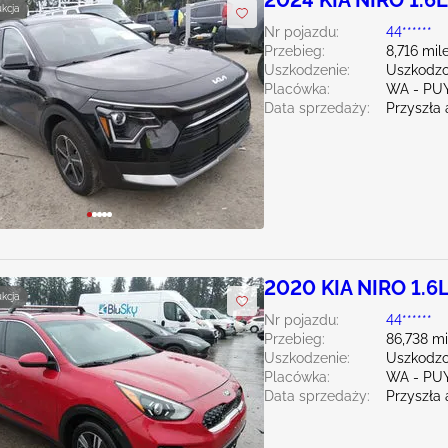
2024 KIA NIRO 1.6L
ukcja
Nr pojazdu:
44******
Przebieg:
8,716 mil
Uszkodzenie:
Uszkodzo
Placówka:
WA - PU
Data sprzedaży:
Przyszła 
2020 KIA NIRO 1.6
ukcja
Nr pojazdu:
44******
Przebieg:
86,738 mi
Uszkodzenie:
Uszkodzon
Placówka:
WA - PU
Data sprzedaży:
Przyszła 