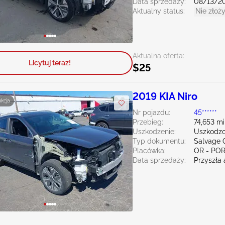
Data sprzedaży:
08/13/2
Aktualny status:
Nie złoży
Aktualna oferta:
Licytuj teraz!
$25
2019 KIA Niro
ukcja
Nr pojazdu:
45******
Przebieg:
74,653 mi
Uszkodzenie:
Uszkodzo
Typ dokumentu:
Salvage 
Placówka:
OR - PO
Data sprzedaży:
Przyszła 