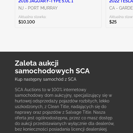
2016 JAGUAR F-TYPE 5.0L 1
2022 TESLA
NJ - PORT MURRAY
CA - GARD
Aktualna stawka:
Aktualna staw
$10,100
$25
Zaleta aukcji
samochodowych SCA
Kup następny samochód z SCA
SCA Auctions to w 100% internetowy
samochodowy dom aukcyjny, specjalizujący się w
hurtowej odsprzedaży pojazdów rozbitych, lekko
uszkodzonych, z Clean Title, nadających się do
naprawy oraz pojazdów z Salvage Title. Nasza
oferta jest ogólnodostępna, przez co masz dostęp
do aukcji przedstawianych wyłącznie dla dealerów,
bez konieczności posiadania licencji dealerskiej.