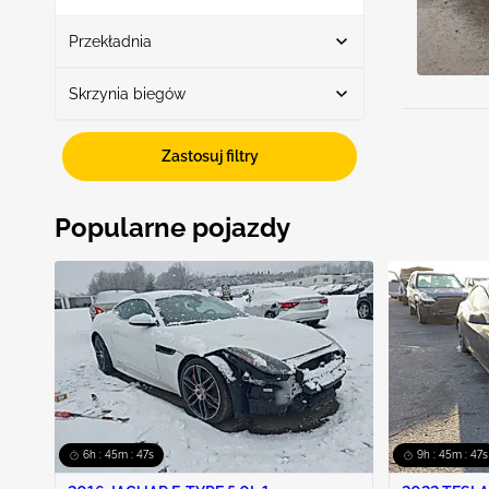
Pokaż więcej
Przekładnia
Skrzynia biegów
Przekładnia automatyczna
7
Fwd
7
Zastosuj filtry
Popularne pojazdy
6h : 45m : 46s
9h : 45m : 46s