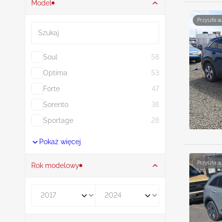
Model
Szukaj
Przyszła a
Soul
58
Optima
53
Forte
47
Sorento
38
Sportage
28
Pokaż więcej
Przyszła a
Rok modelowy
Rocznik od
Rocznik do