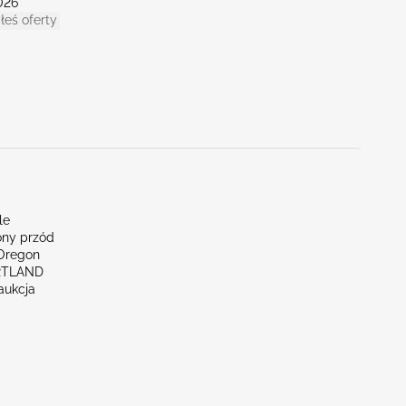
026
łeś oferty
le
ny przód
Oregon
RTLAND
aukcja