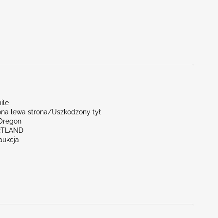
ile
na lewa strona/Uszkodzony tył
Oregon
RTLAND
aukcja