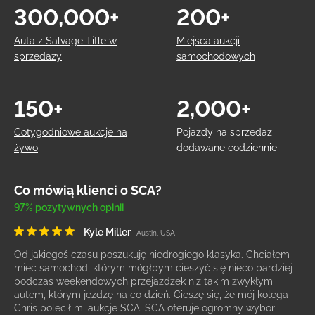
300,000+
200+
Auta z Salvage Title w
Miejsca aukcji
sprzedaży
samochodowych
150+
2,000+
Cotygodniowe aukcje na
Pojazdy na sprzedaż
żywo
dodawane codziennie
Co mówią klienci o SCA?
97% pozytywnych opinii
Kyle Miller
Austin, USA
Od jakiegoś czasu poszukuję niedrogiego klasyka. Chciałem
mieć samochód, którym mógłbym cieszyć się nieco bardziej
podczas weekendowych przejażdżek niż takim zwykłym
autem, którym jeżdżę na co dzień. Cieszę się, że mój kolega
Chris polecił mi aukcje SCA. SCA oferuje ogromny wybór