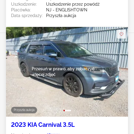
Uszkodzenie:
Uszkodzenie przez powódź
Placówka:
NJ - ENGLISHTOWN
Data sprzedaży:
Przyszła aukcja
Przesuń w prawo, aby zobaczyć
więcej zdjęć
Przyszła aukcja
2023 KIA Carnival 3.5L