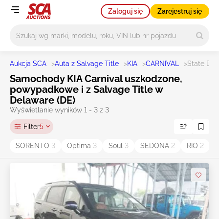
Zaloguj się
Zarejestruj się
Główne wyszukiwanie
Aukcja SCA
>
Auta z Salvage Title
>
KIA
>
CARNIVAL
>
State DE
Samochody KIA Carnival uszkodzone,
powypadkowe i z Salvage Title w
Delaware (DE)
Wyświetlanie wyników 1 - 3 z 3
Filter
5
SORENTO
3
Optima
3
Soul
3
SEDONA
2
RIO
2