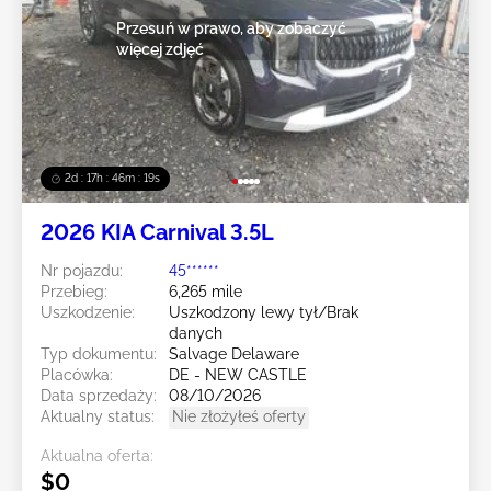
Przesuń w prawo, aby zobaczyć
więcej zdjęć
2d : 17h : 46m : 19s
2026 KIA Carnival 3.5L
Nr pojazdu:
45******
Przebieg:
6,265 mile
Uszkodzenie:
Uszkodzony lewy tył/Brak
danych
Typ dokumentu:
Salvage Delaware
Placówka:
DE - NEW CASTLE
Data sprzedaży:
08/10/2026
Aktualny status:
Nie złożyłeś oferty
Aktualna oferta:
$0