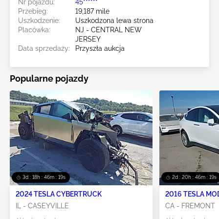
Nr pojazdu:
45******
Przebieg:
19,187 mile
Uszkodzenie:
Uszkodzona lewa strona
Placówka:
NJ - CENTRAL NEW
JERSEY
Data sprzedaży:
Przyszła aukcja
Popularne pojazdy
3d : 18h : 46m : 19s
2d : 20h : 46m : 19s
2024 TESLA CYBERTRUCK
2016 TESLA MO
IL - CASEYVILLE
CA - FREMONT