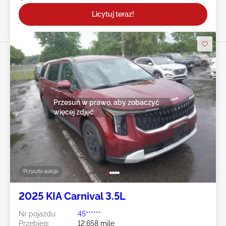
Licytuj teraz!
Przesuń w prawo, aby zobaczyć
więcej zdjęć
Przyszła aukcja
2025 KIA Carnival 3.5L
Nr pojazdu:
45******
Przebieg:
12,658 mile