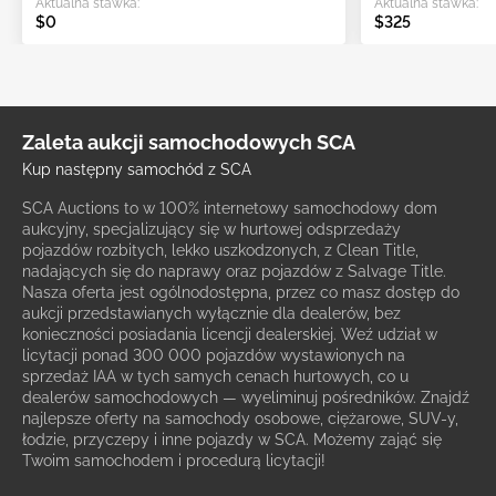
Aktualna stawka:
Aktualna stawka:
$0
$325
Zaleta aukcji samochodowych SCA
Kup następny samochód z SCA
SCA Auctions to w 100% internetowy samochodowy dom
aukcyjny, specjalizujący się w hurtowej odsprzedaży
pojazdów rozbitych, lekko uszkodzonych, z Clean Title,
nadających się do naprawy oraz pojazdów z Salvage Title.
Nasza oferta jest ogólnodostępna, przez co masz dostęp do
aukcji przedstawianych wyłącznie dla dealerów, bez
konieczności posiadania licencji dealerskiej. Weź udział w
licytacji ponad 300 000 pojazdów wystawionych na
sprzedaż IAA w tych samych cenach hurtowych, co u
dealerów samochodowych — wyeliminuj pośredników. Znajdź
najlepsze oferty na samochody osobowe, ciężarowe, SUV-y,
łodzie, przyczepy i inne pojazdy w SCA. Możemy zająć się
Twoim samochodem i procedurą licytacji!