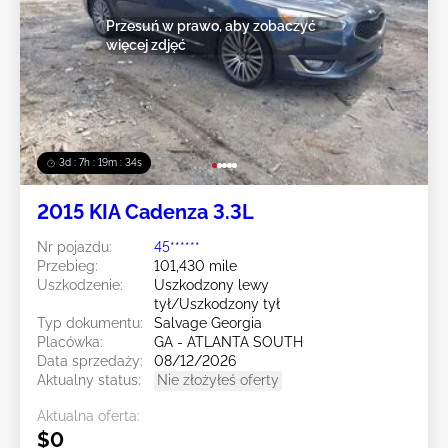
Przesuń w prawo, aby zobaczyć
więcej zdjęć
3d : 7h : 19m : 33s
2015 KIA Cadenza 3.3L
Nr pojazdu:
45******
Przebieg:
101,430 mile
Uszkodzenie:
Uszkodzony lewy
tył/Uszkodzony tył
Typ dokumentu:
Salvage Georgia
Placówka:
GA - ATLANTA SOUTH
Data sprzedaży:
08/12/2026
Aktualny status:
Nie złożyłeś oferty
Aktualna oferta:
$0