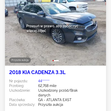
Przesuń w prawo, aby zobaczyć
więcej zdjęć
Przyszła aukcja
2018 KIA CADENZA 3.3L
Nr pojazdu:
44******
Przebieg:
62,768 mile
Uszkodzenie:
Uszkodzony przód/Brak
danych
Placówka:
GA - ATLANTA EAST
Data sprzedaży:
Przyszła aukcja