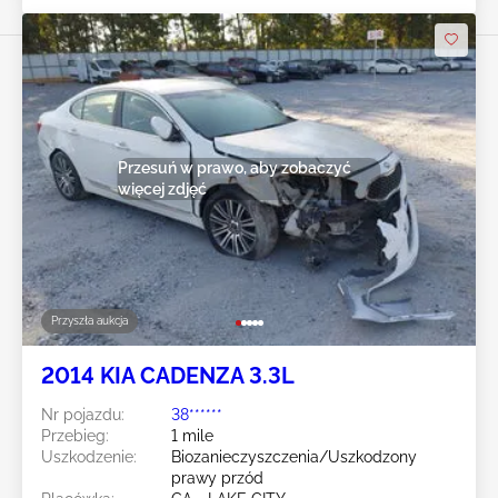
Przesuń w prawo, aby zobaczyć
więcej zdjęć
Przyszła aukcja
2014 KIA CADENZA 3.3L
Nr pojazdu:
38******
Przebieg:
1 mile
Uszkodzenie:
Biozanieczyszczenia/Uszkodzony
prawy przód