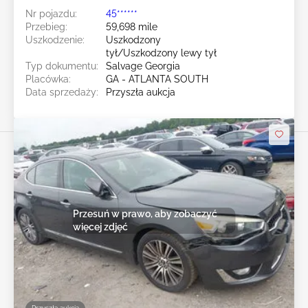
Nr pojazdu:
45******
Przebieg:
59,698 mile
Uszkodzenie:
Uszkodzony
tył/Uszkodzony lewy tył
Typ dokumentu:
Salvage Georgia
Placówka:
GA - ATLANTA SOUTH
Data sprzedaży:
Przyszła aukcja
Przesuń w prawo, aby zobaczyć
więcej zdjęć