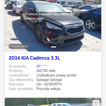
Przesuń w prawo, aby zobaczyć
więcej zdjęć
Przyszła aukcja
2014 KIA Cadenza 3.3L
Nr pojazdu:
45******
Przebieg:
118,730 mile
Uszkodzenie:
Uszkodzony prawy przód
Typ dokumentu:
Salvage Georgia
Placówka:
GA - ACWORTH
Data sprzedaży:
Przyszła aukcja