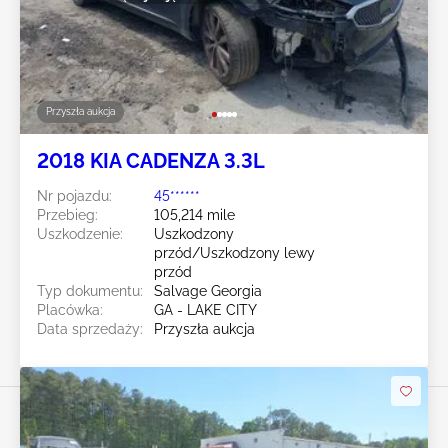
Przyszła aukcja
2018 KIA CADENZA 3.3L
Nr pojazdu:
45******
Przebieg:
105,214 mile
Uszkodzenie:
Uszkodzony
przód/Uszkodzony lewy
przód
Typ dokumentu:
Salvage Georgia
Placówka:
GA - LAKE CITY
Data sprzedaży:
Przyszła aukcja