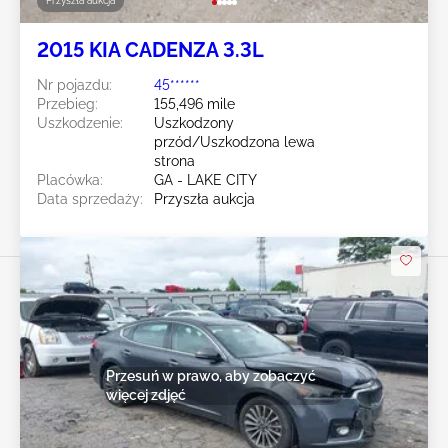
Przyszła aukcja
2015 KIA CADENZA 3.3L
Nr pojazdu:
45******
Przebieg:
155,496 mile
Uszkodzenie:
Uszkodzony
przód/Uszkodzona lewa
strona
Placówka:
GA - LAKE CITY
Data sprzedaży:
Przyszła aukcja
Przesuń w prawo, aby zobaczyć
więcej zdjęć