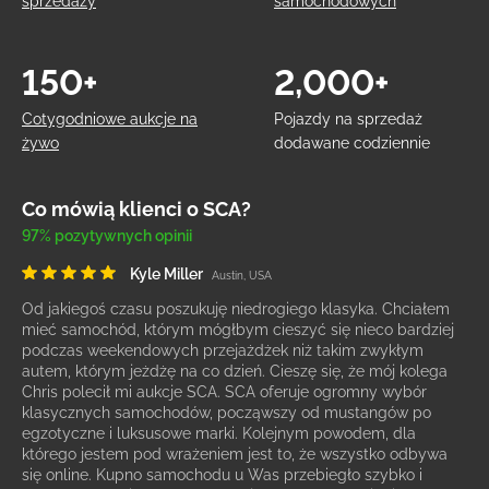
sprzedaży
samochodowych
150+
2,000+
Cotygodniowe aukcje na
Pojazdy na sprzedaż
żywo
dodawane codziennie
Co mówią klienci o SCA?
97% pozytywnych opinii
Kyle Miller
Austin, USA
Od jakiegoś czasu poszukuję niedrogiego klasyka. Chciałem
mieć samochód, którym mógłbym cieszyć się nieco bardziej
podczas weekendowych przejażdżek niż takim zwykłym
autem, którym jeżdżę na co dzień. Cieszę się, że mój kolega
Chris polecił mi aukcje SCA. SCA oferuje ogromny wybór
klasycznych samochodów, począwszy od mustangów po
egzotyczne i luksusowe marki. Kolejnym powodem, dla
którego jestem pod wrażeniem jest to, że wszystko odbywa
się online. Kupno samochodu u Was przebiegło szybko i