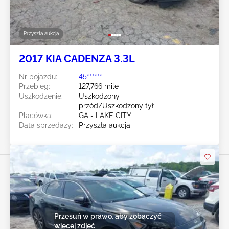
Przyszła aukcja
2017 KIA CADENZA 3.3L
Nr pojazdu:
45******
Przebieg:
127,766 mile
Uszkodzenie:
Uszkodzony
przód/Uszkodzony tył
Placówka:
GA - LAKE CITY
Data sprzedaży:
Przyszła aukcja
Przesuń w prawo, aby zobaczyć
więcej zdjęć