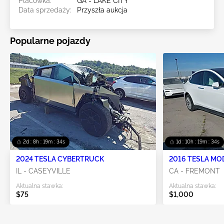
Placówka:
GA - LAKE CITY
Data sprzedaży:
Przyszła aukcja
Popularne pojazdy
2d : 8h : 19m : 33s
1d : 10h : 19m : 33s
2024 TESLA CYBERTRUCK
2016 TESLA MO
IL - CASEYVILLE
CA - FREMONT
Aktualna stawka:
Aktualna stawka:
$75
$1,000