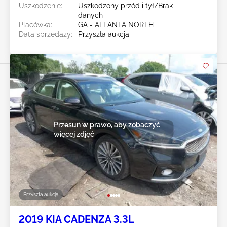
Uszkodzenie:
Uszkodzony przód i tył/Brak
danych
Placówka:
GA - ATLANTA NORTH
Data sprzedaży:
Przyszła aukcja
Przesuń w prawo, aby zobaczyć
więcej zdjęć
Przyszła aukcja
2019 KIA CADENZA 3.3L