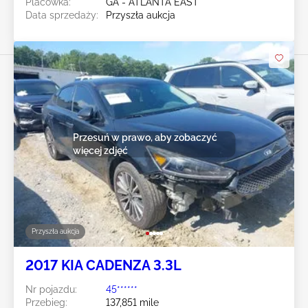
Placówka:
GA - ATLANTA EAST
Data sprzedaży:
Przyszła aukcja
Przesuń w prawo, aby zobaczyć
więcej zdjęć
Przyszła aukcja
2017 KIA CADENZA 3.3L
Nr pojazdu:
45******
Przebieg:
137,851 mile