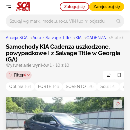
Zaloguj się
Zarejestruj się
Główne wyszukiwanie
Aukcja SCA
>
Auta z Salvage Title
>
KIA
>
CADENZA
>
State GA
Samochody KIA Cadenza uszkodzone,
powypadkowe i z Salvage Title w Georgia
(GA)
Wyświetlanie wyników 1 - 10 z 10
Filter
4
Optima
164
FORTE
146
SORENTO
126
Soul
121
Spo