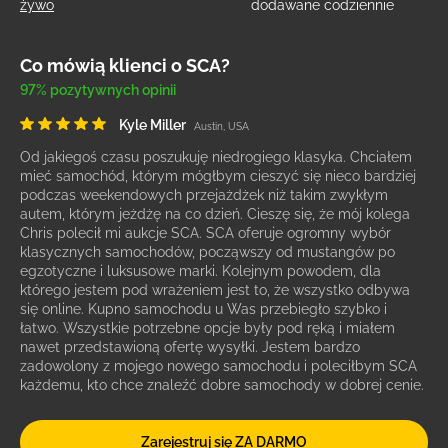
żywo
dodawane codziennie
Co mówią klienci o SCA?
97% pozytywnych opinii
Kyle Miller
Austin, USA
Od jakiegoś czasu poszukuję niedrogiego klasyka. Chciałem
mieć samochód, którym mógłbym cieszyć się nieco bardziej
podczas weekendowych przejażdżek niż takim zwykłym
autem, którym jeżdżę na co dzień. Cieszę się, że mój kolega
Chris polecił mi aukcje SCA. SCA oferuje ogromny wybór
klasycznych samochodów, począwszy od mustangów po
egzotyczne i luksusowe marki. Kolejnym powodem, dla
którego jestem pod wrażeniem jest to, że wszystko odbywa
się online. Kupno samochodu u Was przebiegło szybko i
łatwo. Wszystkie potrzebne opcje były pod ręką i miałem
nawet przedstawioną ofertę wysyłki. Jestem bardzo
zadowolony z mojego nowego samochodu i poleciłbym SCA
każdemu, kto chce znaleźć dobre samochody w dobrej cenie.
Zarejestruj się ZA DARMO