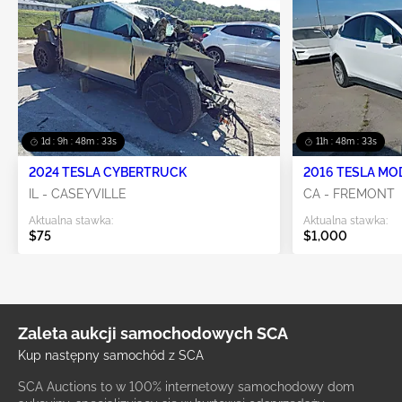
1d : 9h : 48m : 33s
11h : 48m : 33s
2024 TESLA CYBERTRUCK
2016 TESLA MO
IL - CASEYVILLE
CA - FREMONT
Aktualna stawka:
Aktualna stawka:
$75
$1,000
Zaleta aukcji samochodowych SCA
Kup następny samochód z SCA
SCA Auctions to w 100% internetowy samochodowy dom