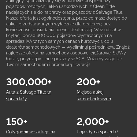
aukcyjny, specjalizujący się w hurtowej odsprzedaży
pojazdów rozbitych, lekko uszkodzonych, z Clean Title,
nadających się do naprawy oraz pojazdów z Salvage Title.
Nasza oferta jest ogólnodostępna, przez co masz dostęp do
aukcji przedstawianych wyłącznie dla dealerów, bez
konieczności posiadania licencji dealerskiej. Weź udział w
licytacji ponad 300 000 pojazdów wystawionych na
sprzedaż IAA w tych samych cenach hurtowych, co u
dealerów samochodowych — wyeliminuj pośredników. Znajdź
najlepsze oferty na samochody osobowe, ciężarowe, SUV-y,
łodzie, przyczepy i inne pojazdy w SCA. Możemy zająć się
Twoim samochodem i procedurą licytacji!
300,000+
200+
Auta z Salvage Title w
Miejsca aukcji
sprzedaży
samochodowych
150+
2,000+
Cotygodniowe aukcje na
Pojazdy na sprzedaż