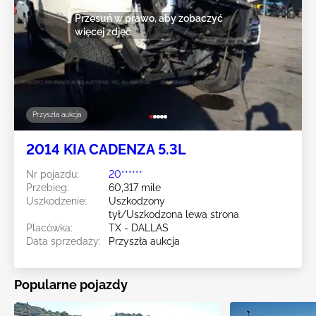
Przesuń w prawo, aby zobaczyć
więcej zdjęć
Przyszła aukcja
2014 KIA CADENZA 5.3L
Nr pojazdu:
20******
Przebieg:
60,317 mile
Uszkodzenie:
Uszkodzony
tył/Uszkodzona lewa strona
Placówka:
TX - DALLAS
Data sprzedaży:
Przyszła aukcja
Popularne pojazdy