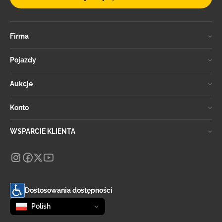
Firma
Pojazdy
Aukcje
Konto
WSPARCIE KLIENTA
Dostosowania dostępności
Zmień język
selected
Polish