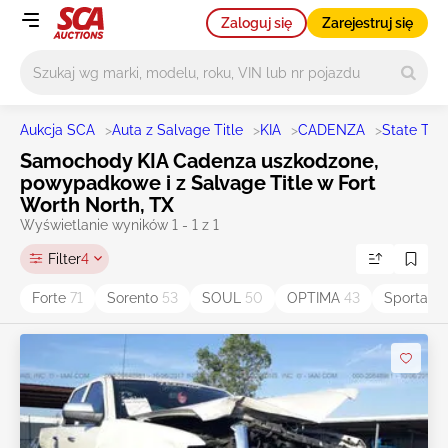
Zaloguj się
Zarejestruj się
Główne wyszukiwanie
Aukcja SCA
>
Auta z Salvage Title
>
KIA
>
CADENZA
>
State TX
Samochody KIA Cadenza uszkodzone,
powypadkowe i z Salvage Title w Fort
Worth North, TX
Wyświetlanie wyników 1 - 1 z 1
Filter
4
Forte
71
Sorento
53
SOUL
50
OPTIMA
43
Sportag