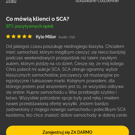
żywo
dodawane codziennie
Co mówią klienci o SCA?
97% pozytywnych opinii
Kyle Miller
Austin, USA
Od jakiegoś czasu poszukuję niedrogiego klasyka. Chciałem
mieć samochód, którym mógłbym cieszyć się nieco bardziej
podczas weekendowych przejażdżek niż takim zwykłym
autem, którym jeżdżę na co dzień. Cieszę się, że mój kolega
Chris polecił mi aukcje SCA. SCA oferuje ogromny wybór
klasycznych samochodów, począwszy od mustangów po
egzotyczne i luksusowe marki. Kolejnym powodem, dla
którego jestem pod wrażeniem jest to, że wszystko odbywa
się online. Kupno samochodu u Was przebiegło szybko i
łatwo. Wszystkie potrzebne opcje były pod ręką i miałem
nawet przedstawioną ofertę wysyłki. Jestem bardzo
zadowolony z mojego nowego samochodu i poleciłbym SCA
każdemu, kto chce znaleźć dobre samochody w dobrej cenie.
Zarejestruj się ZA DARMO