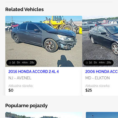
Related Vehicles
1d : 5h : 44m : 28s
1d : 5h : 44m : 28s
2016 HONDA ACCORD 2.4L 4
2006 HONDA ACCO
NJ - AVENEL
MD - ELKTON
Aktualna stawka:
Aktualna stawka:
$0
$25
Popularne pojazdy