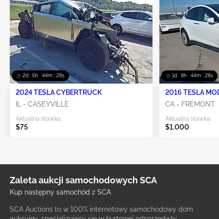
2d : 6h : 44m : 28s
1d : 8h : 44m : 28s
2024 TESLA CYBERTRUCK
2016 TESLA MO
IL - CASEYVILLE
CA - FREMONT
Aktualna stawka:
Aktualna stawka:
$75
$1,000
Zaleta aukcji samochodowych SCA
Kup następny samochód z SCA
SCA Auctions to w 100% internetowy samochodowy dom
aukcyjny, specjalizujący się w hurtowej odsprzedaży