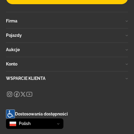
Firma
Pojazdy
Aukcje
Konto
WSPARCIE KLIENTA
Dostosowania dostępności
Zmień język
selected
Polish