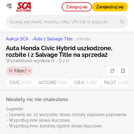
Zaloguj się
Zarejestruj się
Główne wyszukiwanie
Aukcja SCA
>
Auta z Salvage Title
>
Honda
Auta Honda Civic Hybrid uszkodzone,
rozbite i z Salvage Title na sprzedaż
Wyświetlanie wyników 0 - 0 z 0
Filter
2
CIVIC
8,192
ACCORD
7,689
CR-V
5,260
PILOT
2,086
Niestety nic nie znaleziono
Sugestie:
- Upewnij się, że wszystkie słowa zostały napisane poprawnie.
- Wypróbuj inne słowa kluczowe.
- Wypróbuj inne, bardziej ogólne słowa kluczowe.