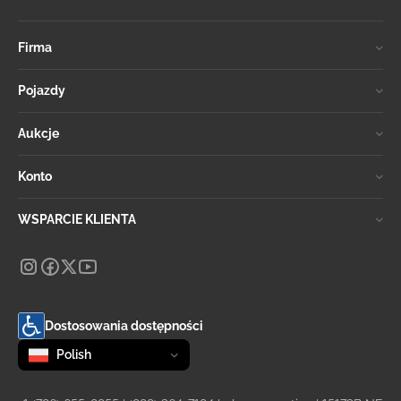
Firma
Pojazdy
Aukcje
Konto
WSPARCIE KLIENTA
Dostosowania dostępności
Zmień język
selected
Polish