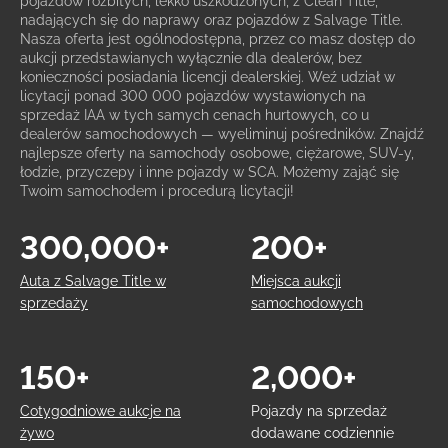
pojazdów rozbitych, lekko uszkodzonych, z Clean Title,
nadających się do naprawy oraz pojazdów z Salvage Title.
Nasza oferta jest ogólnodostępna, przez co masz dostęp do
aukcji przedstawianych wyłącznie dla dealerów, bez
konieczności posiadania licencji dealerskiej. Weź udział w
licytacji ponad 300 000 pojazdów wystawionych na
sprzedaż IAA w tych samych cenach hurtowych, co u
dealerów samochodowych — wyeliminuj pośredników. Znajdź
najlepsze oferty na samochody osobowe, ciężarowe, SUV-y,
łodzie, przyczepy i inne pojazdy w SCA. Możemy zająć się
Twoim samochodem i procedurą licytacji!
300,000+
200+
Auta z Salvage Title w
Miejsca aukcji
sprzedaży
samochodowych
150+
2,000+
Cotygodniowe aukcje na
Pojazdy na sprzedaż
żywo
dodawane codziennie