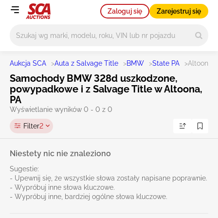
Zaloguj się
Zarejestruj się
Główne wyszukiwanie
Aukcja SCA
>
Auta z Salvage Title
>
BMW
>
State PA
>
Altoona
Samochody BMW 328d uszkodzone,
powypadkowe i z Salvage Title w Altoona,
PA
Wyświetlanie wyników 0 - 0 z 0
Filter
2
Niestety nic nie znaleziono
Sugestie:
- Upewnij się, że wszystkie słowa zostały napisane poprawnie.
- Wypróbuj inne słowa kluczowe.
- Wypróbuj inne, bardziej ogólne słowa kluczowe.