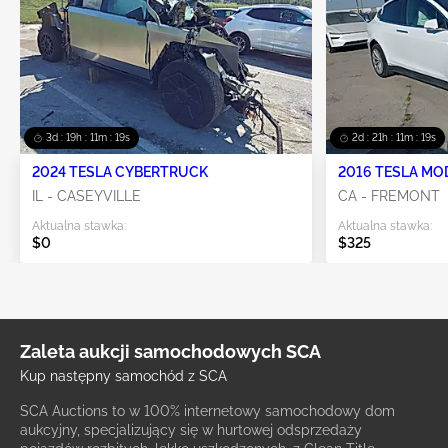
3d : 19h : 11m : 19s
2d : 21h : 11m : 19s
2024 TESLA CYBERTRUCK
2016 TESLA MO
IL - CASEYVILLE
CA - FREMONT
Aktualna stawka:
Aktualna stawka:
$0
$325
Zaleta aukcji samochodowych SCA
Kup następny samochód z SCA
SCA Auctions to w 100% internetowy samochodowy dom
aukcyjny, specjalizujący się w hurtowej odsprzedaży