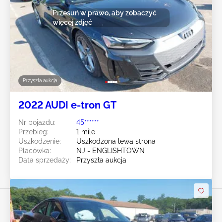
Przesuń w prawo, aby zobaczyć
więcej zdjęć
Przyszła aukcja
2022 AUDI e-tron GT
Nr pojazdu:
45******
Przebieg:
1 mile
Uszkodzenie:
Uszkodzona lewa strona
Placówka:
NJ - ENGLISHTOWN
Data sprzedaży:
Przyszła aukcja