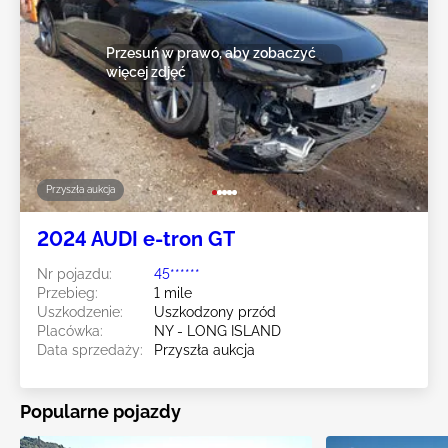
Przesuń w prawo, aby zobaczyć
więcej zdjęć
Przyszła aukcja
2024 AUDI e-tron GT
Nr pojazdu:
45******
Przebieg:
1 mile
Uszkodzenie:
Uszkodzony przód
Placówka:
NY - LONG ISLAND
Data sprzedaży:
Przyszła aukcja
Popularne pojazdy