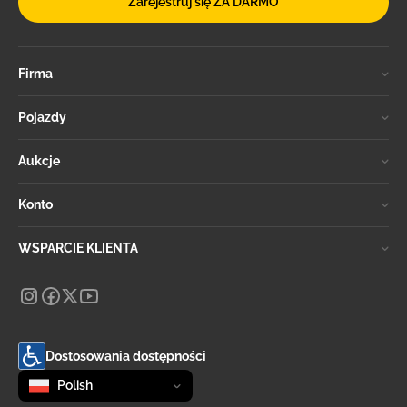
Zarejestruj się ZA DARMO
Firma
Pojazdy
Aukcje
Konto
WSPARCIE KLIENTA
Dostosowania dostępności
Zmień język
selected
Polish