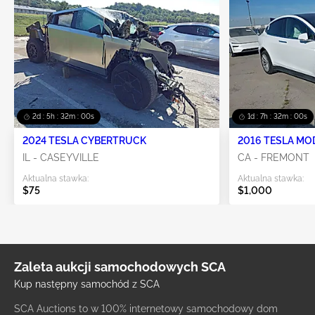
2d : 5h : 32m : 00s
1d : 7h : 32m : 00s
2024 TESLA CYBERTRUCK
2016 TESLA MO
IL - CASEYVILLE
CA - FREMONT
Aktualna stawka:
Aktualna stawka:
$75
$1,000
Zaleta aukcji samochodowych SCA
Kup następny samochód z SCA
SCA Auctions to w 100% internetowy samochodowy dom