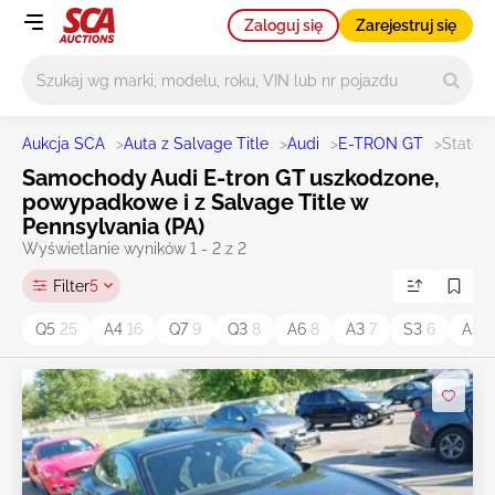
Zaloguj się
Zarejestruj się
Główne wyszukiwanie
Aukcja SCA
>
Auta z Salvage Title
>
Audi
>
E-TRON GT
>
State 
Samochody Audi E-tron GT uszkodzone,
powypadkowe i z Salvage Title w
Pennsylvania (PA)
Wyświetlanie wyników 1 - 2 z 2
Filter
5
Q5
25
A4
16
Q7
9
Q3
8
A6
8
A3
7
S3
6
A5
3