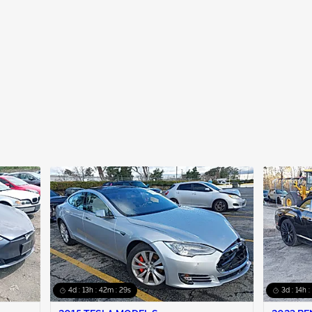
4d : 13h : 42m : 29s
3d : 14h :