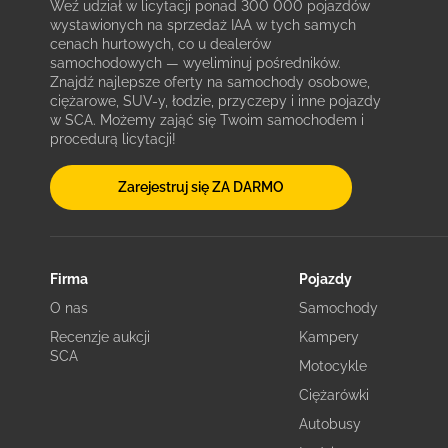
Weź udział w licytacji ponad 300 000 pojazdów
wystawionych na sprzedaż IAA w tych samych
cenach hurtowych, co u dealerów
samochodowych — wyeliminuj pośredników.
Znajdź najlepsze oferty na samochody osobowe,
ciężarowe, SUV-y, łodzie, przyczepy i inne pojazdy
w SCA. Możemy zająć się Twoim samochodem i
procedurą licytacji!
Zarejestruj się ZA DARMO
Firma
Pojazdy
O nas
Samochody
Recenzje aukcji
Kampery
SCA
Motocykle
Ciężarówki
Autobusy