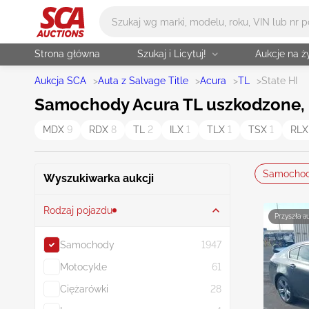
Główne wyszukiwanie
Strona główna
Szukaj i Licytuj!
Aukcje na 
Aukcja SCA
>
Auta z Salvage Title
>
Acura
>
TL
>
State HI
Samochody Acura TL uszkodzone, p
MDX
9
RDX
8
TL
2
ILX
1
TLX
1
TSX
1
RL
Samocho
Wyszukiwarka aukcji
Rodzaj pojazdu
Przyszła a
Samochody
1947
Motocykle
61
Ciężarówki
28