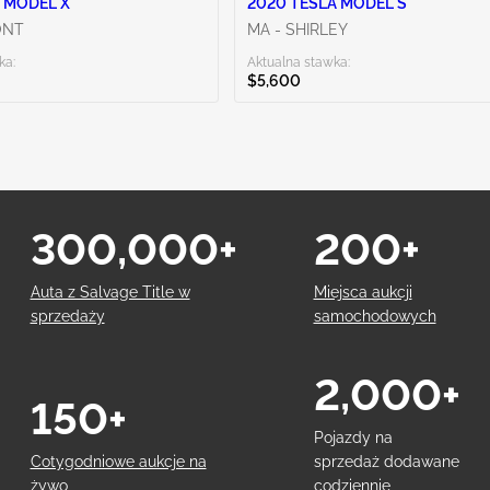
 MODEL X
2020 TESLA MODEL S
ONT
MA - SHIRLEY
ka:
Aktualna stawka:
$5,600
300,000+
200+
Auta z Salvage Title w
Miejsca aukcji
sprzedaży
samochodowych
2,000+
150+
Pojazdy na
Cotygodniowe aukcje na
sprzedaż dodawane
żywo
codziennie