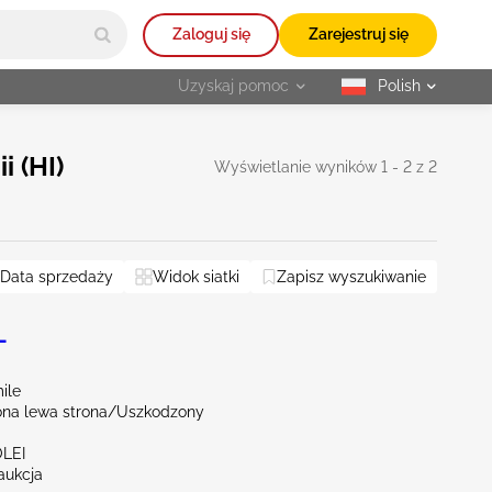
Zaloguj się
Zarejestruj się
Uzyskaj pomoc
Polish
selected
 (HI)
Wyświetlanie wyników 1 - 2 z 2
Data sprzedaży
Widok siatki
Zapisz wyszukiwanie
L
ile
na lewa strona/Uszkodzony
OLEI
aukcja