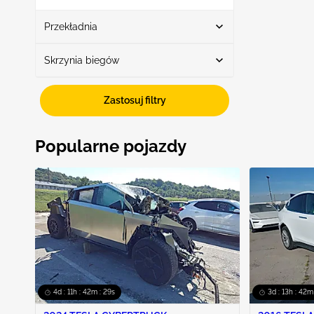
Pokaż więcej
Przekładnia
Skrzynia biegów
Przekładnia automatyczna
2
Fwd
1
Zastosuj filtry
Awd
1
Popularne pojazdy
4d : 11h : 42m : 29s
3d : 13h : 42m