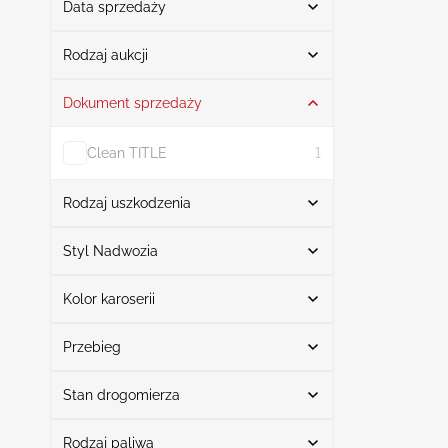
Data sprzedaży
Od
Do
Rodzaj aukcji
Dokument sprzedaży
Licytacja
2
Clean TITLE
1
Rodzaj uszkodzenia
Szukaj
Styl Nadwozia
Kolor karoserii
Sedan
2
Uszkodzony lewy przód
1
Szukaj
Uszkodzona lewa strona
1
Przebieg
Stan drogomierza
Biały
1
Przebieg od
Przebieg do
Szary
1
Rodzaj paliwa
Aktualny Przebieg
2