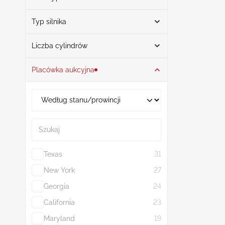
Typ silnika
Benzyna
2
Szukaj
Liczba cylindrów
Placówka aukcyjna
6
2
3.5L
1
3.7L
1
Szukaj
Texas
31
New York
27
Georgia
24
California
23
Maryland
19