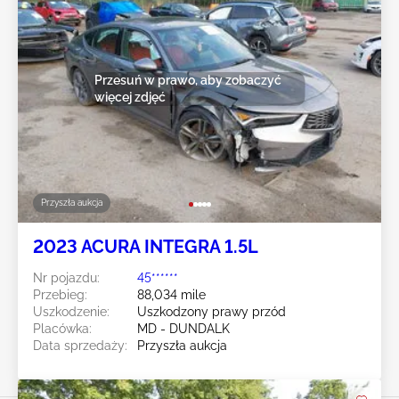
Przesuń w prawo, aby zobaczyć
więcej zdjęć
Przyszła aukcja
2023 ACURA INTEGRA 1.5L
Nr pojazdu:
45******
Przebieg:
88,034 mile
Uszkodzenie:
Uszkodzony prawy przód
Placówka:
MD - DUNDALK
Data sprzedaży:
Przyszła aukcja