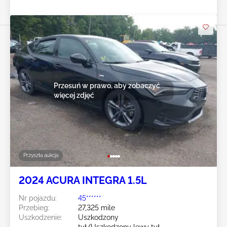
Przesuń w prawo, aby zobaczyć
więcej zdjęć
Przyszła aukcja
2024 ACURA INTEGRA 1.5L
Nr pojazdu:
45******
Przebieg:
27,325 mile
Uszkodzenie:
Uszkodzony
tył/Uszkodzony lewy tył