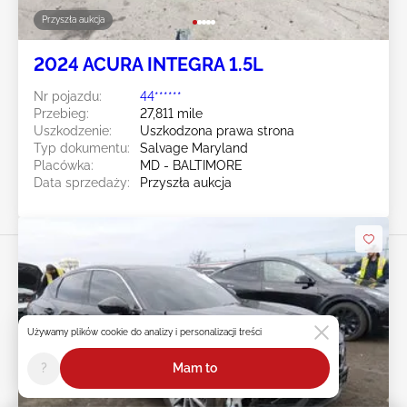
Przyszła aukcja
2024 ACURA INTEGRA 1.5L
Nr pojazdu:
44******
Przebieg:
27,811 mile
Uszkodzenie:
Uszkodzona prawa strona
Typ dokumentu:
Salvage Maryland
Placówka:
MD - BALTIMORE
Data sprzedaży:
Przyszła aukcja
Używamy plików cookie do analizy i personalizacji treści
Przesuń w prawo, aby zobaczyć
więcej zdjęć
?
Mam to