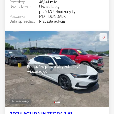
Przebieg:
46,141 mile
Uszkodzenie:
Uszkodzony
przód/Uszkodzony tył
Placówka:
MD - DUNDALK
Data sprzedaży:
Przyszła aukcja
Przesuń w prawo, aby zobaczyć
więcej zdjęć
Przyszła aukcja