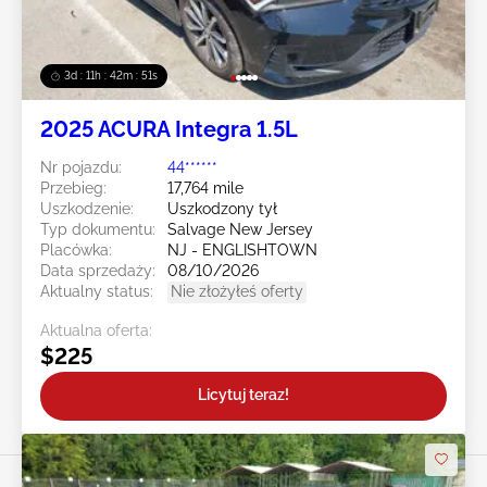
3d : 11h : 42m : 48s
2025 ACURA Integra 1.5L
Nr pojazdu:
44******
Przebieg:
17,764 mile
Uszkodzenie:
Uszkodzony tył
Typ dokumentu:
Salvage New Jersey
Placówka:
NJ - ENGLISHTOWN
Data sprzedaży:
08/10/2026
Aktualny status:
Nie złożyłeś oferty
Aktualna oferta:
$225
Licytuj teraz!