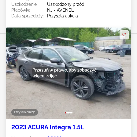
Uszkodzenie:
Uszkodzony przód
Placówka:
NJ - AVENEL
Data sprzedaży:
Przyszła aukcja
Przesuń w prawo, aby zobaczyć
więcej zdjęć
Przyszła aukcja
2023 ACURA Integra 1.5L