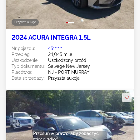
Przyszła aukcja
2024 ACURA INTEGRA 1.5L
Nr pojazdu:
45******
Przebieg:
24,045 mile
Uszkodzenie:
Uszkodzony przód
Typ dokumentu:
Salvage New Jersey
Placówka:
NJ - PORT MURRAY
Data sprzedaży:
Przyszła aukcja
Przesuń w prawo, aby zobaczyć
więcej zdjęć