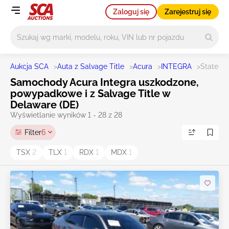
Zaloguj się
Zarejestruj się
Główne wyszukiwanie
Aukcja SCA
>
Auta z Salvage Title
>
Acura
>
INTEGRA
>
State D
Samochody Acura Integra uszkodzone,
powypadkowe i z Salvage Title w
Delaware (DE)
Wyświetlanie wyników 1 - 28 z 28
Filter
6
TSX
2
TLX
1
RDX
1
MDX
1