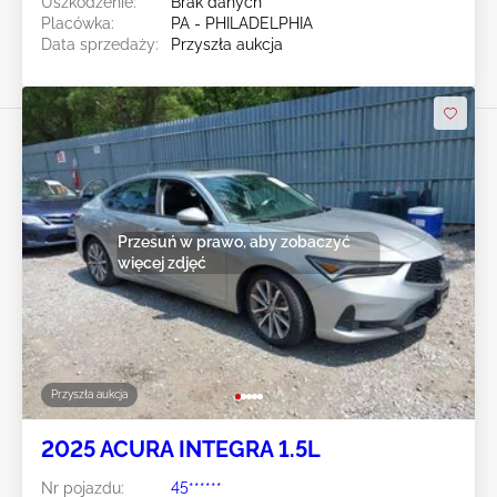
Uszkodzenie:
Brak danych
Placówka:
PA - PHILADELPHIA
Data sprzedaży:
Przyszła aukcja
Przesuń w prawo, aby zobaczyć
więcej zdjęć
Przyszła aukcja
2025 ACURA INTEGRA 1.5L
Nr pojazdu:
45******