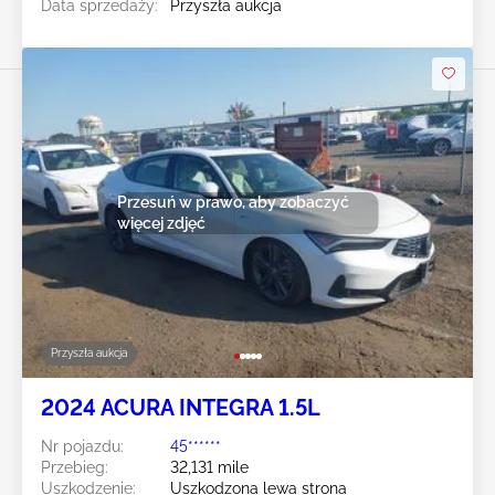
Data sprzedaży:
Przyszła aukcja
Przesuń w prawo, aby zobaczyć
więcej zdjęć
Przyszła aukcja
2024 ACURA INTEGRA 1.5L
Nr pojazdu:
45******
Przebieg:
32,131 mile
Uszkodzenie:
Uszkodzona lewa strona