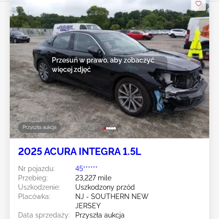
Przesuń w prawo, aby zobaczyć
więcej zdjęć
Przyszła aukcja
2025 ACURA INTEGRA 1.5L
Nr pojazdu:
45******
Przebieg:
23,227 mile
Uszkodzenie:
Uszkodzony przód
Placówka:
NJ - SOUTHERN NEW
JERSEY
Data sprzedaży:
Przyszła aukcja