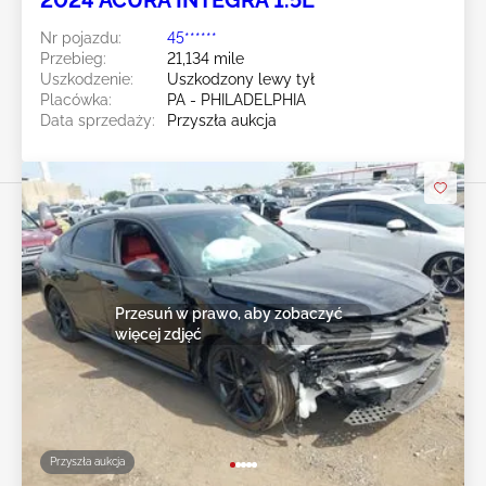
2024 ACURA INTEGRA 1.5L
Nr pojazdu:
45******
Przebieg:
21,134 mile
Uszkodzenie:
Uszkodzony lewy tył
Placówka:
PA - PHILADELPHIA
Data sprzedaży:
Przyszła aukcja
Przesuń w prawo, aby zobaczyć
więcej zdjęć
Przyszła aukcja