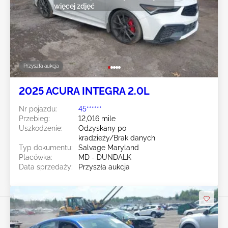
więcej zdjęć
Przyszła aukcja
2025 ACURA INTEGRA 2.0L
Nr pojazdu:
45******
Przebieg:
12,016 mile
Uszkodzenie:
Odzyskany po
kradzieży/Brak danych
Typ dokumentu:
Salvage Maryland
Placówka:
MD - DUNDALK
Data sprzedaży:
Przyszła aukcja