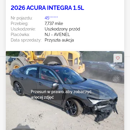
2026 ACURA INTEGRA 1.5L
Nr pojazdu:
45******
Przebieg:
7,737 mile
Uszkodzenie:
Uszkodzony przód
Placówka:
NJ - AVENEL
Data sprzedaży:
Przyszła aukcja
Przesuń w prawo, aby zobaczyć
więcej zdjęć