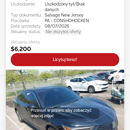
Uszkodzenie:
Uszkodzony tył/Brak
danych
Typ dokumentu:
Salvage New Jersey
Placówka:
PA - CONSHOHOCKEN
Data sprzedaży:
08/07/2026
Aktualny status:
Nie złożyłeś oferty
Aktualna oferta:
$6,200
Licytuj teraz!
Przesuń w prawo, aby zobaczyć
więcej zdjęć