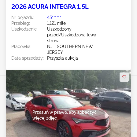
2026 ACURA INTEGRA 1.5L
Nr pojazdu:
45******
Przebieg:
1,121 mile
Uszkodzenie:
Uszkodzony
przód/Uszkodzona lewa
strona
Placówka:
NJ - SOUTHERN NEW
JERSEY
Data sprzedaży:
Przyszła aukcja
Przesuń w prawo, aby zobaczyć
więcej zdjęć