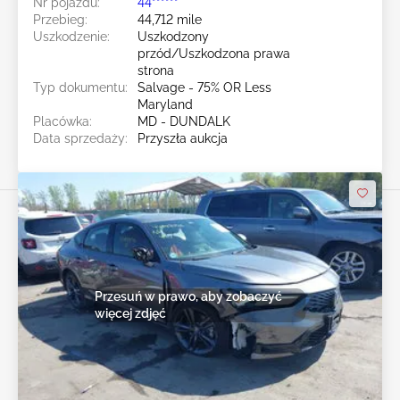
Nr pojazdu:
44******
Przebieg:
44,712 mile
Uszkodzenie:
Uszkodzony
przód/Uszkodzona prawa
strona
Typ dokumentu:
Salvage - 75% OR Less
Maryland
Placówka:
MD - DUNDALK
Data sprzedaży:
Przyszła aukcja
Przesuń w prawo, aby zobaczyć
więcej zdjęć