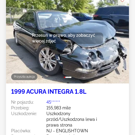
Przesuń w prawo, aby zobaczyć
więcej zdjęć
Przyszła aukcja
1999 ACURA INTEGRA 1.8L
Nr pojazdu:
45******
Przebieg:
155,983 mile
Uszkodzenie:
Uszkodzony
przód/Uszkodzona lewa i
prawa strona
Placówka:
NJ - ENGLISHTOWN