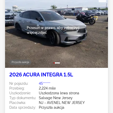
Przesuń w prawo, aby zobaczyć
więcej zdjęć
Przyszła aukcja
2026 ACURA INTEGRA 1.5L
Nr pojazdu:
45******
Przebieg:
2,224 mile
Uszkodzenie:
Uszkodzona lewa strona
Typ dokumentu:
Salvage New Jersey
Placówka:
NJ - AVENEL NEW JERSEY
Data sprzedaży:
Przyszła aukcja