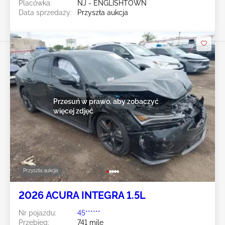
Placówka:
NJ - ENGLISHTOWN
Data sprzedaży:
Przyszła aukcja
Przesuń w prawo, aby zobaczyć
więcej zdjęć
Przyszła aukcja
2026 ACURA INTEGRA 1.5L
Nr pojazdu:
45******
Przebieg:
741 mile