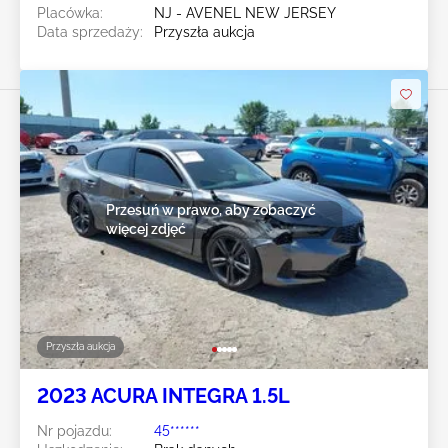
Placówka:
NJ - AVENEL NEW JERSEY
Data sprzedaży:
Przyszła aukcja
Przesuń w prawo, aby zobaczyć
więcej zdjęć
Przyszła aukcja
2023 ACURA INTEGRA 1.5L
Nr pojazdu:
45******