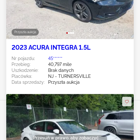
Przyszła aukcja
2023 ACURA INTEGRA 1.5L
Nr pojazdu:
45******
Przebieg:
40,797 mile
Uszkodzenie:
Brak danych
Placówka:
NJ - TURNERSVILLE
Data sprzedaży:
Przyszła aukcja
Przesuń w prawo, aby zobaczyć