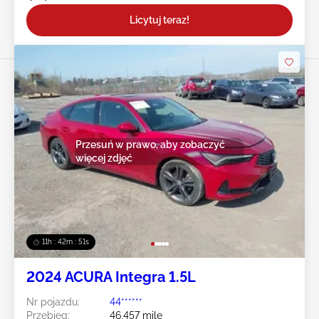
Licytuj teraz!
Przesuń w prawo, aby zobaczyć
więcej zdjęć
11h : 42m : 48s
2024 ACURA Integra 1.5L
Nr pojazdu:
44******
Przebieg:
46,457 mile