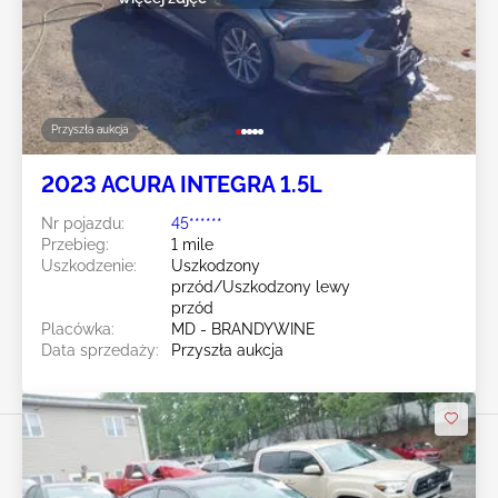
Przyszła aukcja
2023 ACURA INTEGRA 1.5L
Nr pojazdu:
45******
Przebieg:
1 mile
Uszkodzenie:
Uszkodzony
przód/Uszkodzony lewy
przód
Placówka:
MD - BRANDYWINE
Data sprzedaży:
Przyszła aukcja