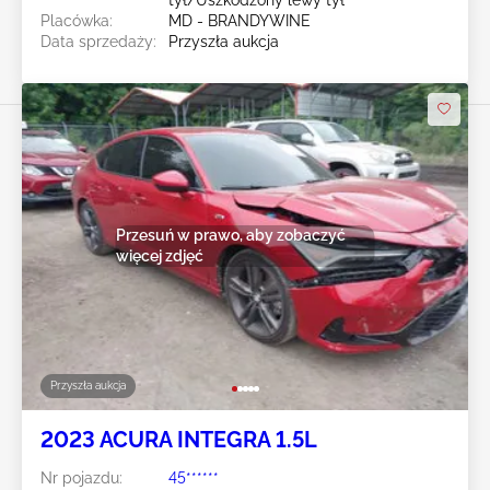
Placówka:
MD - BRANDYWINE
Data sprzedaży:
Przyszła aukcja
Przesuń w prawo, aby zobaczyć
więcej zdjęć
Przyszła aukcja
2023 ACURA INTEGRA 1.5L
Nr pojazdu:
45******