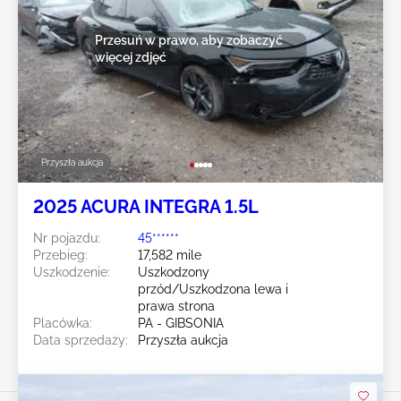
Przesuń w prawo, aby zobaczyć
więcej zdjęć
Przyszła aukcja
2025 ACURA INTEGRA 1.5L
Nr pojazdu:
45******
Przebieg:
17,582 mile
Uszkodzenie:
Uszkodzony
przód/Uszkodzona lewa i
prawa strona
Placówka:
PA - GIBSONIA
Data sprzedaży:
Przyszła aukcja