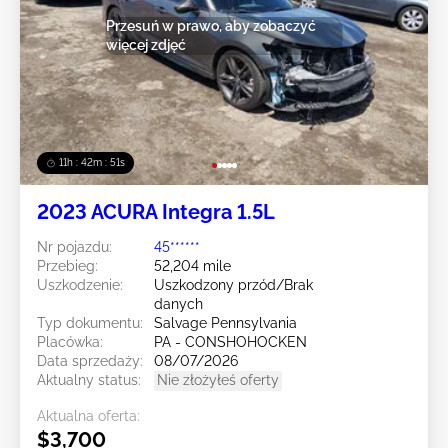
Przesuń w prawo, aby zobaczyć
więcej zdjęć
11h : 42m : 48s
2023 ACURA Integra 1.5L
Nr pojazdu:
45******
Przebieg:
52,204 mile
Uszkodzenie:
Uszkodzony przód/Brak
danych
Typ dokumentu:
Salvage Pennsylvania
Placówka:
PA - CONSHOHOCKEN
Data sprzedaży:
08/07/2026
Aktualny status:
Nie złożyłeś oferty
Aktualna oferta:
$3,700