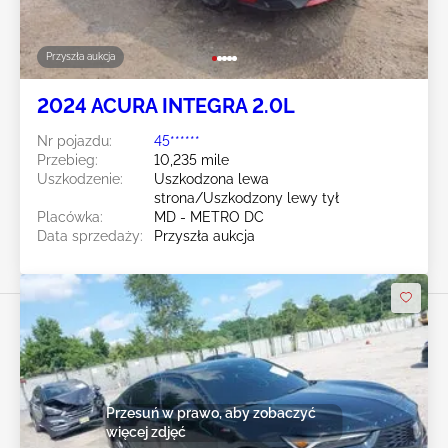
Przyszła aukcja
2024 ACURA INTEGRA 2.0L
Nr pojazdu:
45******
Przebieg:
10,235 mile
Uszkodzenie:
Uszkodzona lewa
strona/Uszkodzony lewy tył
Placówka:
MD - METRO DC
Data sprzedaży:
Przyszła aukcja
Przesuń w prawo, aby zobaczyć
więcej zdjęć