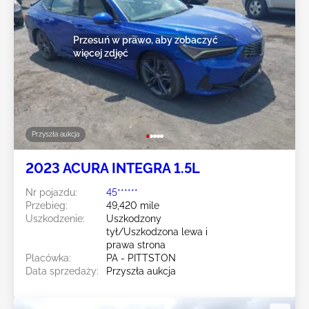
Przesuń w prawo, aby zobaczyć
więcej zdjęć
Przyszła aukcja
2023 ACURA INTEGRA 1.5L
Nr pojazdu:
45******
Przebieg:
49,420 mile
Uszkodzenie:
Uszkodzony
tył/Uszkodzona lewa i
prawa strona
Placówka:
PA - PITTSTON
Data sprzedaży:
Przyszła aukcja