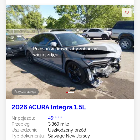
Przesuń w prawo, aby zobaczyć
więcej zdjęć
Przyszła aukcja
2026 ACURA Integra 1.5L
Nr pojazdu:
45******
Przebieg:
3,369 mile
Uszkodzenie:
Uszkodzony przód
Typ dokumentu:
Salvage New Jersey