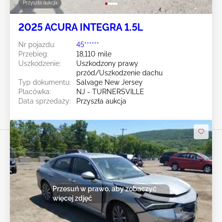
Przyszła aukcja
2025 ACURA INTEGRA 1.5L
Nr pojazdu:
45******
Przebieg:
18,110 mile
Uszkodzenie:
Uszkodzony prawy
przód/Uszkodzenie dachu
Typ dokumentu:
Salvage New Jersey
Placówka:
NJ - TURNERSVILLE
Data sprzedaży:
Przyszła aukcja
Przesuń w prawo, aby zobaczyć
więcej zdjęć