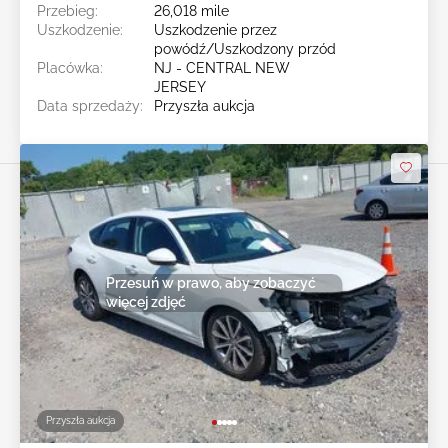
Przebieg:
26,018 mile
Uszkodzenie:
Uszkodzenie przez
powódź/Uszkodzony przód
Placówka:
NJ - CENTRAL NEW
JERSEY
Data sprzedaży:
Przyszła aukcja
Przesuń w prawo, aby zobaczyć
więcej zdjęć
Przyszła aukcja