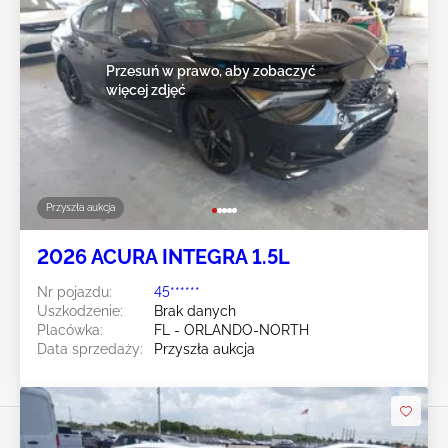
Przesuń w prawo, aby zobaczyć
więcej zdjęć
Przyszła aukcja
2026 ACURA INTEGRA 1.5L
Nr pojazdu:
45******
Uszkodzenie:
Brak danych
Placówka:
FL - ORLANDO-NORTH
Data sprzedaży:
Przyszła aukcja