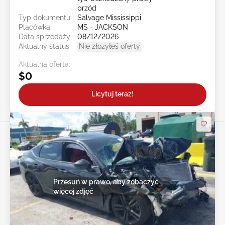
przód
Typ dokumentu:
Salvage Mississippi
Placówka:
MS - JACKSON
Data sprzedaży:
08/12/2026
Aktualny status:
Nie złożyłeś oferty
Aktualna oferta:
$0
Licytuj teraz!
Przesuń w prawo, aby zobaczyć
więcej zdjęć