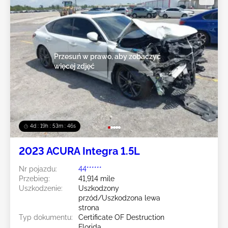
Przesuń w prawo, aby zobaczyć
więcej zdjęć
4d : 19h : 53m : 43s
2023 ACURA Integra 1.5L
Nr pojazdu:
44******
Przebieg:
41,914 mile
Uszkodzenie:
Uszkodzony
przód/Uszkodzona lewa
strona
Typ dokumentu:
Certificate OF Destruction
Florida