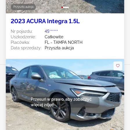
Przyszła aukcja
2023 ACURA Integra 1.5L
Nr pojazdu:
45******
Uszkodzenie:
Całkowite
Placówka:
FL - TAMPA NORTH
Data sprzedaży:
Przyszła aukcja
Przesuń w prawo, aby zobaczyć
więcej zdjęć