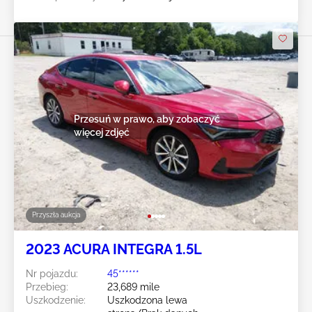
Przesuń w prawo, aby zobaczyć
więcej zdjęć
Przyszła aukcja
2023 ACURA INTEGRA 1.5L
Nr pojazdu:
45******
Przebieg:
23,689 mile
Uszkodzenie:
Uszkodzona lewa