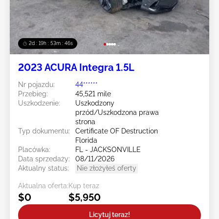
2d : 19h : 53m : 43s
2023 ACURA Integra 1.5L
Nr pojazdu:
44******
Przebieg:
45,521 mile
Uszkodzenie:
Uszkodzony
przód/Uszkodzona prawa
strona
Typ dokumentu:
Certificate OF Destruction
Florida
Placówka:
FL - JACKSONVILLE
Data sprzedaży:
08/11/2026
Aktualny status:
Nie złożyłeś oferty
Aktualna oferta:
Kup teraz
$0
$5,950
Licytuj teraz!