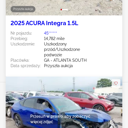
Przyszła aukcja
2025 ACURA Integra 1.5L
Nr pojazdu:
45******
Przebieg:
14,782 mile
Uszkodzenie:
Uszkodzony
przód/Uszkodzone
podwozie
Placówka:
GA - ATLANTA SOUTH
Data sprzedaży:
Przyszła aukcja
Przesuń w prawo, aby zobaczyć
więcej zdjęć