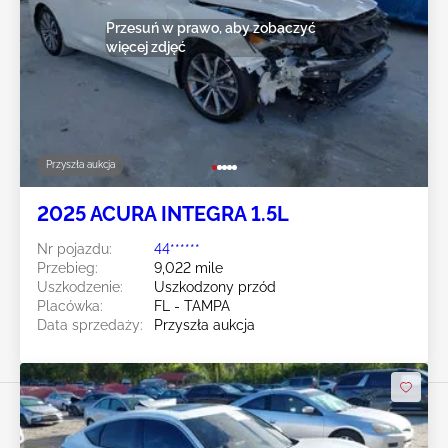
Przesuń w prawo, aby zobaczyć
więcej zdjęć
Przyszła aukcja
2025 ACURA INTEGRA 1.5L
Nr pojazdu:
44******
Przebieg:
9,022 mile
Uszkodzenie:
Uszkodzony przód
Placówka:
FL - TAMPA
Data sprzedaży:
Przyszła aukcja