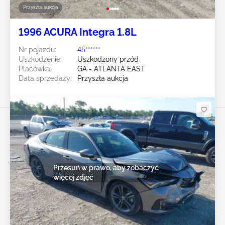
Przyszła aukcja
1996 ACURA Integra 1.8L
Nr pojazdu:
45******
Uszkodzenie:
Uszkodzony przód
Placówka:
GA - ATLANTA EAST
Data sprzedaży:
Przyszła aukcja
Przesuń w prawo, aby zobaczyć
więcej zdjęć