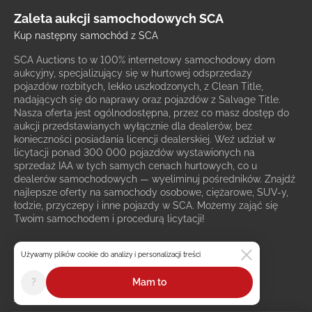
Zaleta aukcji samochodowych SCA
Kup następny samochód z SCA
SCA Auctions to w 100% internetowy samochodowy dom
aukcyjny, specjalizujący się w hurtowej odsprzedaży
pojazdów rozbitych, lekko uszkodzonych, z Clean Title,
nadających się do naprawy oraz pojazdów z Salvage Title.
Nasza oferta jest ogólnodostępna, przez co masz dostęp do
aukcji przedstawianych wyłącznie dla dealerów, bez
konieczności posiadania licencji dealerskiej. Weź udział w
licytacji ponad 300 000 pojazdów wystawionych na
sprzedaż IAA w tych samych cenach hurtowych, co u
dealerów samochodowych — wyeliminuj pośredników. Znajdź
najlepsze oferty na samochody osobowe, ciężarowe, SUV-y,
łodzie, przyczepy i inne pojazdy w SCA. Możemy zająć się
Twoim samochodem i procedurą licytacji!
300,000+
200+
Używamy plików cookie do analizy i personalizacji treści
Auta z Salvage Title w
Miejsca aukcji
?
Mam to
sprzedaży
samochodowych