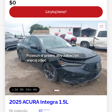
$0
Licytuj teraz!
Przesuń w prawo, aby zobaczyć
więcej zdjęć
2d : 19h : 53m : 43s
2025 ACURA Integra 1.5L
Nr pojazdu:
45******