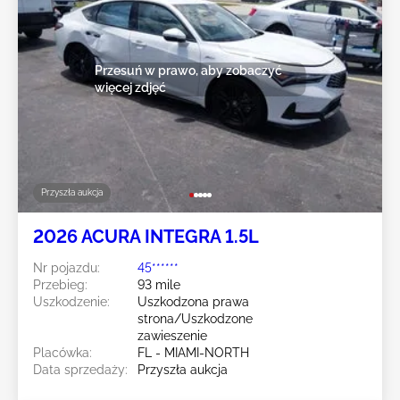
Przesuń w prawo, aby zobaczyć
więcej zdjęć
Przyszła aukcja
2026 ACURA INTEGRA 1.5L
Nr pojazdu:
45******
Przebieg:
93 mile
Uszkodzenie:
Uszkodzona prawa
strona/Uszkodzone
zawieszenie
Placówka:
FL - MIAMI-NORTH
Data sprzedaży:
Przyszła aukcja