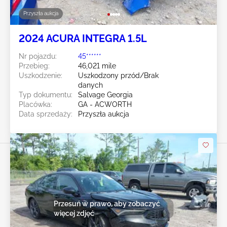
Przyszła aukcja
2024 ACURA INTEGRA 1.5L
Nr pojazdu:
45******
Przebieg:
46,021 mile
Uszkodzenie:
Uszkodzony przód/Brak
danych
Typ dokumentu:
Salvage Georgia
Placówka:
GA - ACWORTH
Data sprzedaży:
Przyszła aukcja
Przesuń w prawo, aby zobaczyć
więcej zdjęć