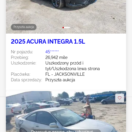
Przyszła aukcja
2025 ACURA INTEGRA 1.5L
Nr pojazdu:
45******
Przebieg:
26,942 mile
Uszkodzenie:
Uszkodzony przód i
tył/Uszkodzona lewa strona
Placówka:
FL - JACKSONVILLE
Data sprzedaży:
Przyszła aukcja