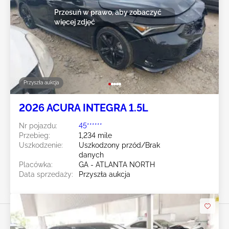
Przesuń w prawo, aby zobaczyć
więcej zdjęć
Przyszła aukcja
2026 ACURA INTEGRA 1.5L
Nr pojazdu:
45******
Przebieg:
1,234 mile
Uszkodzenie:
Uszkodzony przód/Brak
danych
Placówka:
GA - ATLANTA NORTH
Data sprzedaży:
Przyszła aukcja