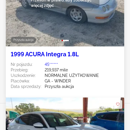
Przesuń w prawo, aby zobaczyć
więcej zdjęć
Przyszła aukcja
1999 ACURA Integra 1.8L
Nr pojazdu:
45******
Przebieg:
219,937 mile
Uszkodzenie:
NORMALNE UŻYTKOWANIE
Placówka:
GA - WINDER
Data sprzedaży:
Przyszła aukcja