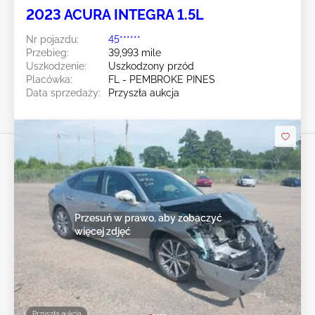
2023 ACURA INTEGRA 1.5L
Nr pojazdu:
45******
Przebieg:
39,993 mile
Uszkodzenie:
Uszkodzony przód
Placówka:
FL - PEMBROKE PINES
Data sprzedaży:
Przyszła aukcja
Przesuń w prawo, aby zobaczyć
więcej zdjęć
Przyszła aukcja