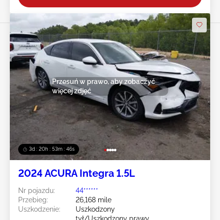
Przesuń w prawo, aby zobaczyć
więcej zdjęć
3d : 20h : 53m : 43s
2024 ACURA Integra 1.5L
Nr pojazdu:
44******
Przebieg:
26,168 mile
Uszkodzenie:
Uszkodzony
tył/Uszkodzony prawy