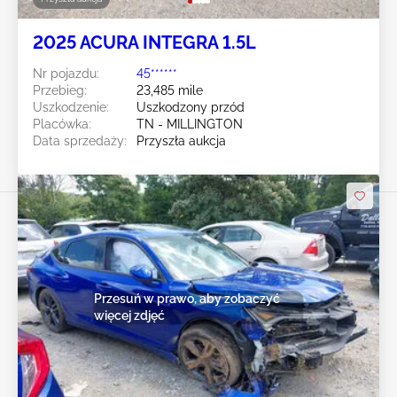
2025 ACURA INTEGRA 1.5L
Nr pojazdu:
45******
Przebieg:
23,485 mile
Uszkodzenie:
Uszkodzony przód
Placówka:
TN - MILLINGTON
Data sprzedaży:
Przyszła aukcja
Przesuń w prawo, aby zobaczyć
więcej zdjęć