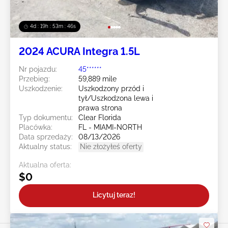
4d : 19h : 53m : 43s
2024 ACURA Integra 1.5L
Nr pojazdu:
45******
Przebieg:
59,889 mile
Uszkodzenie:
Uszkodzony przód i
tył/Uszkodzona lewa i
prawa strona
Typ dokumentu:
Clear Florida
Placówka:
FL - MIAMI-NORTH
Data sprzedaży:
08/13/2026
Aktualny status:
Nie złożyłeś oferty
Aktualna oferta:
$0
Licytuj teraz!