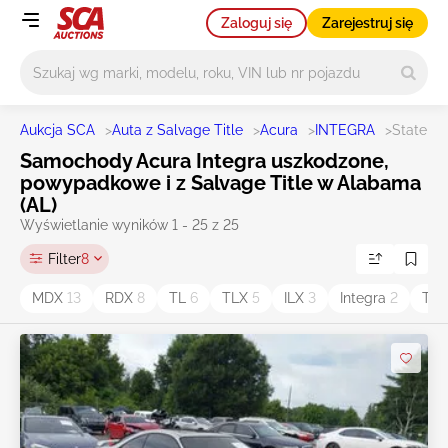
Zaloguj się
Zarejestruj się
Główne wyszukiwanie
Aukcja SCA
>
Auta z Salvage Title
>
Acura
>
INTEGRA
>
State AL
Samochody Acura Integra uszkodzone,
powypadkowe i z Salvage Title w Alabama
(AL)
Wyświetlanie wyników 1 - 25 z 25
Filter
8
MDX
13
RDX
8
TL
6
TLX
5
ILX
3
Integra
2
TS