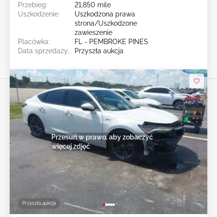
Przebieg:
21,850 mile
Uszkodzenie:
Uszkodzona prawa
strona/Uszkodzone
zawieszenie
Placówka:
FL - PEMBROKE PINES
Data sprzedaży:
Przyszła aukcja
Przesuń w prawo, aby zobaczyć
więcej zdjęć
Przyszła aukcja