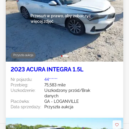
Przesuń w prawo, aby zobaczyć
więcej zdjęć
Przyszła aukcja
2023 ACURA INTEGRA 1.5L
Nr pojazdu:
44******
Przebieg:
75,583 mile
Uszkodzenie:
Uszkodzony przód/Brak
danych
Placówka:
GA - LOGANVILLE
Data sprzedaży:
Przyszła aukcja