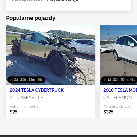
Popularne pojazdy
2d : 20h : 53m : 43s
1d : 22h : 53m : 43s
2024 TESLA CYBERTRUCK
2016 TESLA MO
IL - CASEYVILLE
CA - FREMONT
Aktualna stawka:
Aktualna stawka:
$25
$325