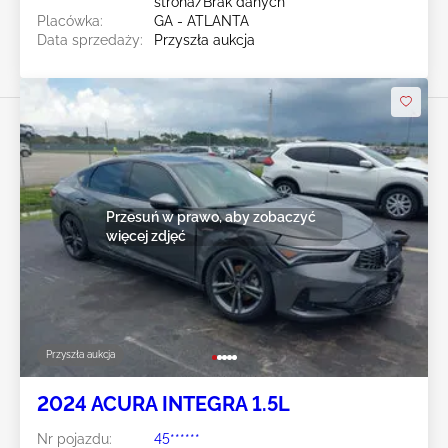
strona/Brak danych
Placówka:
GA - ATLANTA
Data sprzedaży:
Przyszła aukcja
Przesuń w prawo, aby zobaczyć
więcej zdjęć
Przyszła aukcja
2024 ACURA INTEGRA 1.5L
Nr pojazdu:
45******