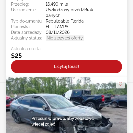
Przebieg:
16,490 mile
Uszkodzenie:
Uszkodzony przód/Brak
danych
Typ dokumentu:
Rebuildable Florida
Placówka:
FL - TAMPA
Data sprzedaży:
08/11/2026
Aktualny status:
Nie złożyłeś oferty
Aktualna oferta:
$25
Licytuj teraz!
Przesuń w prawo, aby zobaczyć
więcej zdjęć