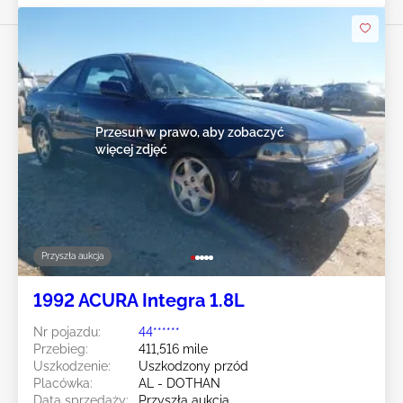
Przesuń w prawo, aby zobaczyć
więcej zdjęć
Przyszła aukcja
1992 ACURA Integra 1.8L
Nr pojazdu:
44******
Przebieg:
411,516 mile
Uszkodzenie:
Uszkodzony przód
Placówka:
AL - DOTHAN
Data sprzedaży:
Przyszła aukcja