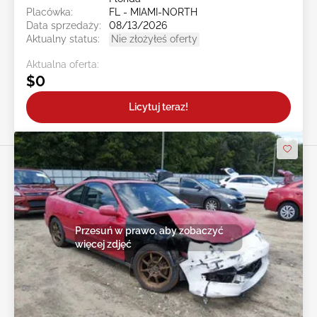
Placówka:
FL - MIAMI-NORTH
Data sprzedaży:
08/13/2026
Aktualny status:
Nie złożyłeś oferty
Aktualna oferta:
$0
Licytuj teraz!
Przesuń w prawo, aby zobaczyć
więcej zdjęć