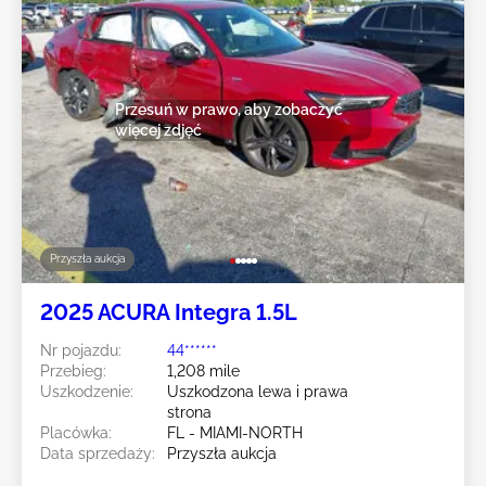
Przesuń w prawo, aby zobaczyć
więcej zdjęć
Przyszła aukcja
2025 ACURA Integra 1.5L
Nr pojazdu:
44******
Przebieg:
1,208 mile
Uszkodzenie:
Uszkodzona lewa i prawa
strona
Placówka:
FL - MIAMI-NORTH
Data sprzedaży:
Przyszła aukcja