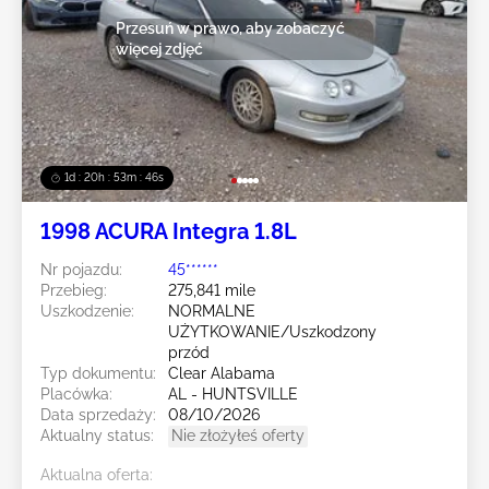
Przesuń w prawo, aby zobaczyć
więcej zdjęć
1d : 20h : 53m : 43s
1998 ACURA Integra 1.8L
Nr pojazdu:
45******
Przebieg:
275,841 mile
Uszkodzenie:
NORMALNE
UŻYTKOWANIE/Uszkodzony
przód
Typ dokumentu:
Clear Alabama
Placówka:
AL - HUNTSVILLE
Data sprzedaży:
08/10/2026
Aktualny status:
Nie złożyłeś oferty
Aktualna oferta: