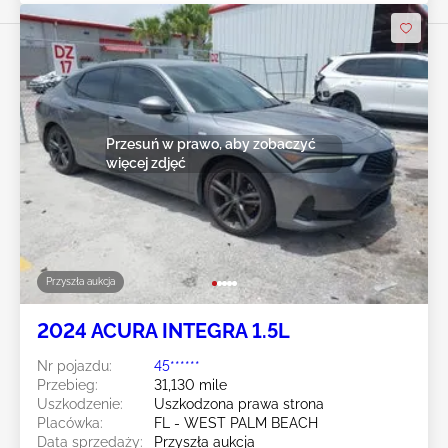
Przesuń w prawo, aby zobaczyć
więcej zdjęć
Przyszła aukcja
2024 ACURA INTEGRA 1.5L
Nr pojazdu:
45******
Przebieg:
31,130 mile
Uszkodzenie:
Uszkodzona prawa strona
Placówka:
FL - WEST PALM BEACH
Data sprzedaży:
Przyszła aukcja