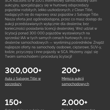
SCA Auctions to w 100% internetowy samochodowy dom
aukcyjny, specjalizujący się w hurtowej odsprzedaży
pojazdów rozbitych, lekko uszkodzonych, z Clean Title,
nadających się do naprawy oraz pojazdów z Salvage Title.
Nasza oferta jest ogólnodostępna, przez co masz dostęp do
aukcji przedstawianych wyłącznie dla dealerów, bez
konieczności posiadania licencji dealerskiej. Weź udział w
licytacji ponad 300 000 pojazdów wystawionych na
sprzedaż IAA w tych samych cenach hurtowych, co u
dealerów samochodowych — wyeliminuj pośredników. Znajdź
najlepsze oferty na samochody osobowe, ciężarowe, SUV-y,
łodzie, przyczepy i inne pojazdy w SCA. Możemy zająć się
Twoim samochodem i procedurą licytacji!
300,000+
200+
Auta z Salvage Title w
Miejsca aukcji
sprzedaży
samochodowych
150+
2,000+