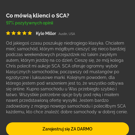
Co mówią klienci o SCA?
97% pozytywnych opinii
Kyle Miller
Austin, USA
Od jakiegoś czasu poszukuję niedrogiego klasyka. Chciałem
mieć samochód, którym mógłbym cieszyć się nieco bardziej
podczas weekendowych przejażdżek niż takim zwykłym
autem, którym jeżdżę na co dzień. Cieszę się, że mój kolega
Chris polecił mi aukcje SCA. SCA oferuje ogromny wybór
klasycznych samochodów, począwszy od mustangów po
egzotyczne i luksusowe marki. Kolejnym powodem, dla
którego jestem pod wrażeniem jest to, że wszystko odbywa
się online. Kupno samochodu u Was przebiegło szybko i
łatwo. Wszystkie potrzebne opcje były pod ręką i miałem
nawet przedstawioną ofertę wysyłki. Jestem bardzo
zadowolony z mojego nowego samochodu i poleciłbym SCA
każdemu, kto chce znaleźć dobre samochody w dobrej cenie.
Zarejestruj się ZA DARMO