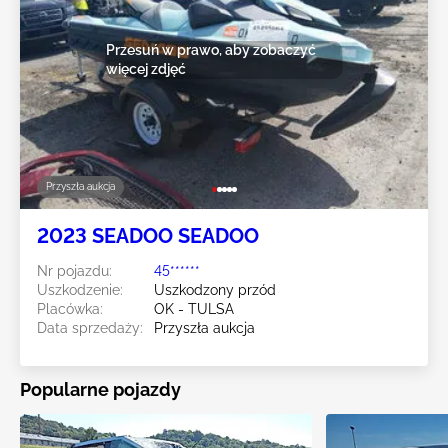
Przesuń w prawo, aby zobaczyć
więcej zdjęć
Przyszła aukcja
2023 SEADOO SEADOO
Nr pojazdu:
45******
Uszkodzenie:
Uszkodzony przód
Placówka:
OK - TULSA
Data sprzedaży:
Przyszła aukcja
Popularne pojazdy