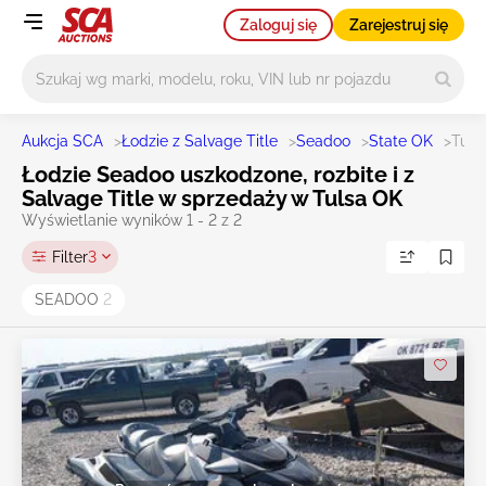
Zaloguj się
Zarejestruj się
Główne wyszukiwanie
Aukcja SCA
>
Łodzie z Salvage Title
>
Seadoo
>
State OK
>
Tuls
Łodzie Seadoo uszkodzone, rozbite i z
Salvage Title w sprzedaży w Tulsa OK
Wyświetlanie wyników 1 - 2 z 2
Filter
3
SEADOO
2