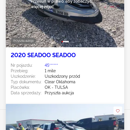
Przesuń w prawo, aby zobaczyć
więcej zdjęć
Przyszła aukcja
2020 SEADOO SEADOO
Nr pojazdu:
45******
Przebieg:
1 mile
Uszkodzenie:
Uszkodzony przód
Typ dokumentu:
Clear Oklahoma
Placówka:
OK - TULSA
Data sprzedaży:
Przyszła aukcja