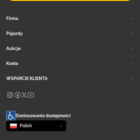
Firma
Pojazdy
Aukcje
Konto
WSPARCIE KLIENTA
Dostosowania dostępności
Zmień język
selected
Polish