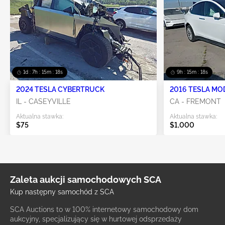
1d : 7h : 15m : 18s
9h : 15m : 18s
2024 TESLA CYBERTRUCK
2016 TESLA MO
IL - CASEYVILLE
CA - FREMONT
Aktualna stawka:
Aktualna stawka:
$75
$1,000
Zaleta aukcji samochodowych SCA
Kup następny samochód z SCA
SCA Auctions to w 100% internetowy samochodowy dom
aukcyjny, specjalizujący się w hurtowej odsprzedaży