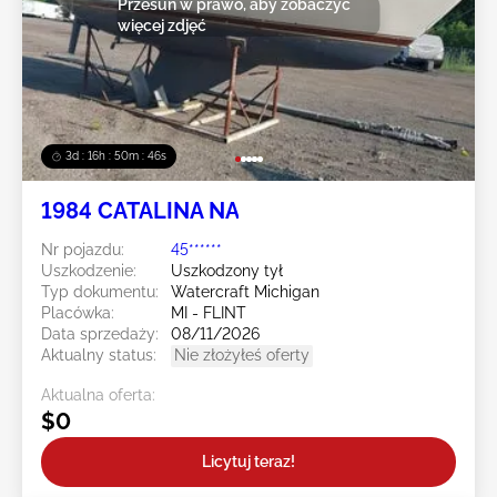
Przesuń w prawo, aby zobaczyć
więcej zdjęć
3d : 16h : 50m : 45s
1984 CATALINA NA
Nr pojazdu:
45******
Uszkodzenie:
Uszkodzony tył
Typ dokumentu:
Watercraft Michigan
Placówka:
MI - FLINT
Data sprzedaży:
08/11/2026
Aktualny status:
Nie złożyłeś oferty
Aktualna oferta:
$0
Licytuj teraz!