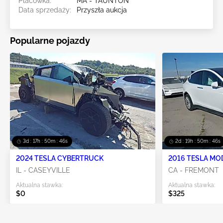
Placówka:
MA - TAUNTON
Data sprzedaży:
Przyszła aukcja
Popularne pojazdy
3d : 17h : 50m : 45s
2d : 19h : 50m : 45s
2024 TESLA CYBERTRUCK
2016 TESLA MO
IL - CASEYVILLE
CA - FREMONT
Aktualna stawka:
Aktualna stawka:
$0
$325