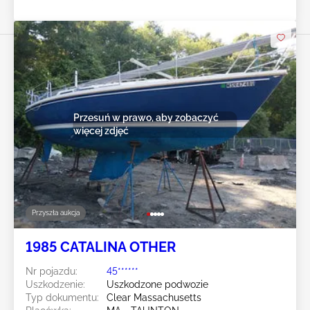
Przesuń w prawo, aby zobaczyć
więcej zdjęć
Przyszła aukcja
1985 CATALINA OTHER
Nr pojazdu:
45******
Uszkodzenie:
Uszkodzone podwozie
Typ dokumentu:
Clear Massachusetts