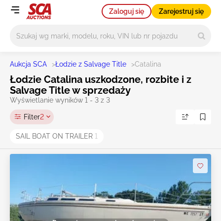
Zaloguj się
Zarejestruj się
Główne wyszukiwanie
Aukcja SCA
>
Łodzie z Salvage Title
>
Catalina
Łodzie Catalina uszkodzone, rozbite i z
Salvage Title w sprzedaży
Wyświetlanie wyników 1 - 3 z 3
Filter
2
SAIL BOAT ON TRAILER
1