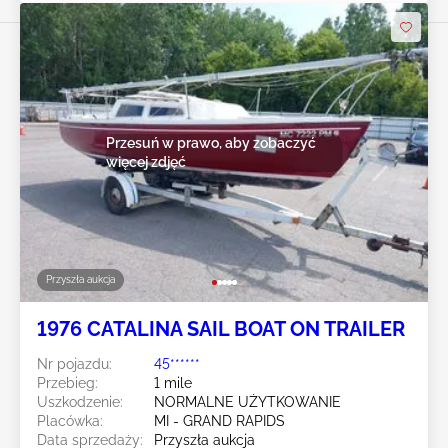
Przesuń w prawo, aby zobaczyć
więcej zdjęć
Przyszła aukcja
1976 CATALINA SAIL BOAT ON TRAILER
Nr pojazdu:
45******
Przebieg:
1 mile
Uszkodzenie:
NORMALNE UŻYTKOWANIE
Placówka:
MI - GRAND RAPIDS
Data sprzedaży:
Przyszła aukcja