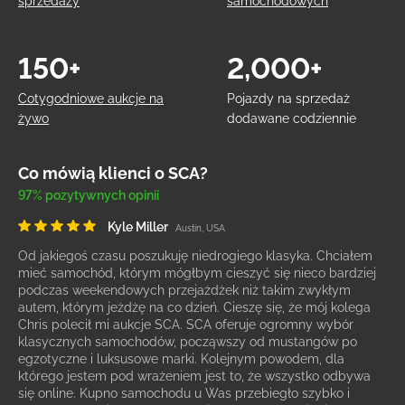
sprzedaży
samochodowych
150+
2,000+
Cotygodniowe aukcje na
Pojazdy na sprzedaż
żywo
dodawane codziennie
Co mówią klienci o SCA?
97% pozytywnych opinii
Kyle Miller
Austin, USA
Od jakiegoś czasu poszukuję niedrogiego klasyka. Chciałem
mieć samochód, którym mógłbym cieszyć się nieco bardziej
podczas weekendowych przejażdżek niż takim zwykłym
autem, którym jeżdżę na co dzień. Cieszę się, że mój kolega
Chris polecił mi aukcje SCA. SCA oferuje ogromny wybór
klasycznych samochodów, począwszy od mustangów po
egzotyczne i luksusowe marki. Kolejnym powodem, dla
którego jestem pod wrażeniem jest to, że wszystko odbywa
się online. Kupno samochodu u Was przebiegło szybko i