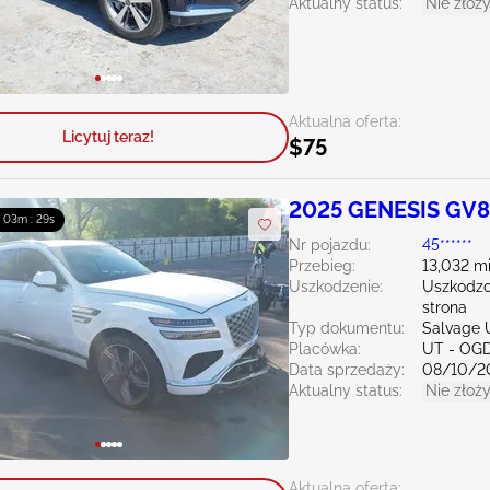
Aktualny status:
Nie złoży
Aktualna oferta:
Licytuj teraz!
$75
2025 GENESIS GV8
: 03m : 28s
Nr pojazdu:
45******
Przebieg:
13,032 mi
Uszkodzenie:
Uszkodzo
strona
Typ dokumentu:
Salvage 
Placówka:
UT - OG
Data sprzedaży:
08/10/2
Aktualny status:
Nie złoży
Aktualna oferta: