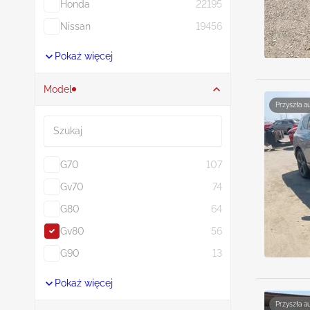
Honda
22195
Nissan
19456
Pokaż więcej
Model
Przyszła a
Szukaj
G70
107
Gv70
74
G80
64
Gv80
56
G90
13
Pokaż więcej
Przyszła a