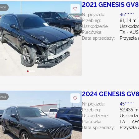
2021 GENESIS GV8
ukcja
Nr pojazdu:
45******
Przebieg:
81,114 mi
Uszkodzenie:
Uszkodzon
Placówka:
TX - AUS
Data sprzedaży:
Przyszła 
2024 GENESIS GV8
ukcja
Nr pojazdu:
45******
Przebieg:
52,435 mi
Uszkodzenie:
Uszkodzo
Placówka:
LA - LAF
Data sprzedaży:
Przyszła 