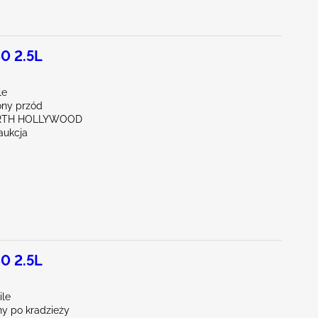
0 2.5L
le
ny przód
ORTH HOLLYWOOD
aukcja
0 2.5L
ile
y po kradzieży