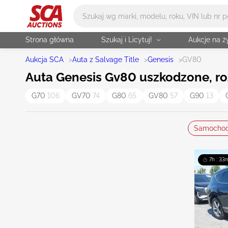
Główne wyszukiwanie
Strona główna
Szukaj i Licytuj!
Aukcje na 
Aukcja SCA
>
Auta z Salvage Title
>
Genesis
>
GV80
Auta Genesis Gv80 uszkodzone, rozb
G70
106
GV70
74
G80
65
GV80
57
G90
13
Samocho
7h : 33