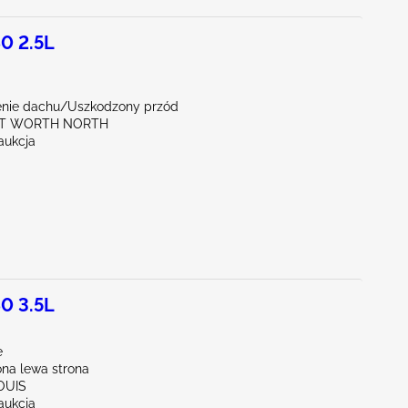
0 2.5L
nie dachu/Uszkodzony przód
RT WORTH NORTH
aukcja
0 3.5L
e
na lewa strona
LOUIS
aukcja