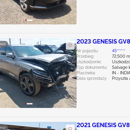
2023 GENESIS GV8
ukcja
Nr pojazdu:
45******
Przebieg:
72,500 m
Uszkodzenie:
Uszkodzo
Typ dokumentu:
Salvage 
Placówka:
IN - IND
Data sprzedaży:
Przyszła 
2021 GENESIS GV8
ukcja