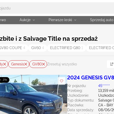
żywo
Aukcje
Pierwsze kroki
Sprzedaj auto
ite i z Salvage Title na sprzedaż
GV80 COUPE
4
GV60
4
ELECTRIFIED G80
1
ELECTRIFIED
dy
Genesis
GV80
Zresetuj wszystko
2024 GENESIS GV8
m : 28s
Nr pojazdu:
45******
Przebieg:
13,159 mi
Uszkodzenie:
Uszkodzo
Typ dokumentu:
Salvage C
Placówka:
CA - BAY
Data sprzedaży:
08/06/2