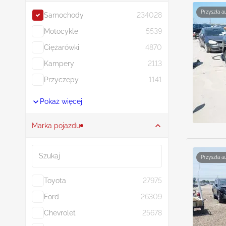
Przyszła a
Samochody
234028
Motocykle
5539
Ciężarówki
4870
Kampery
2113
Przyczepy
1141
Pokaż więcej
Marka pojazdu
Szukaj
Przyszła a
Toyota
27975
Ford
26309
Chevrolet
25678