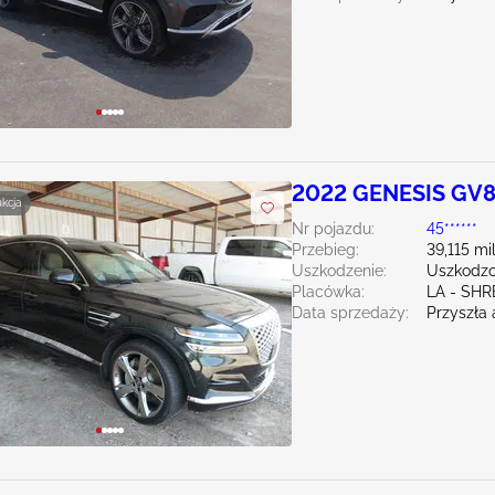
2022 GENESIS GV8
ukcja
Nr pojazdu:
45******
Przebieg:
39,115 mi
Uszkodzenie:
Uszkodzo
Placówka:
LA - SH
Data sprzedaży:
Przyszła 