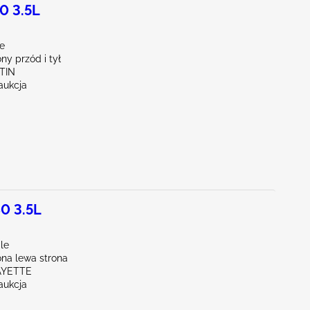
0 3.5L
le
y przód i tył
TIN
aukcja
0 3.5L
le
na lewa strona
AYETTE
aukcja