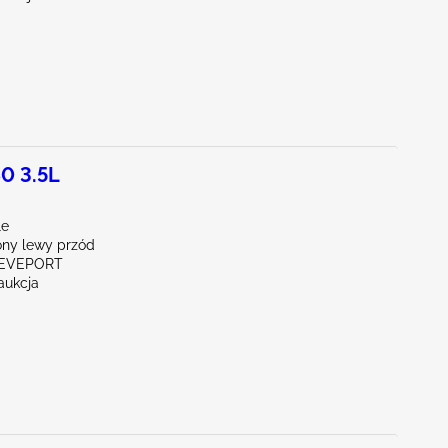
0 3.5L
le
ny lewy przód
REVEPORT
aukcja