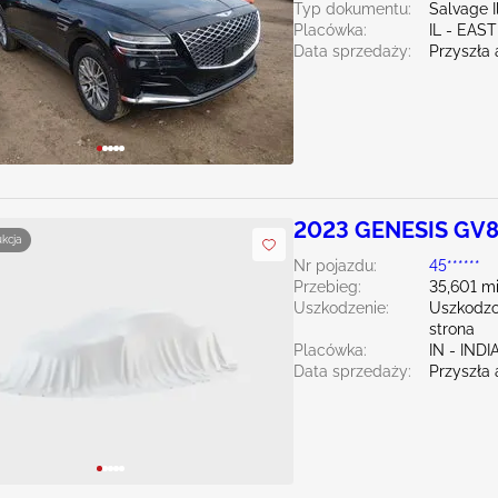
Typ dokumentu:
Salvage Il
Placówka:
IL - EA
Data sprzedaży:
Przyszła 
2023 GENESIS GV8
ukcja
Nr pojazdu:
45******
Przebieg:
35,601 mi
Uszkodzenie:
Uszkodzo
strona
Placówka:
IN - IND
Data sprzedaży:
Przyszła 