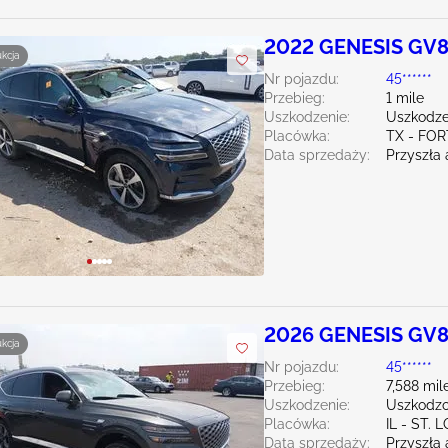
2022 GENESIS GV8
ukcja
Nr pojazdu:
45******
Przebieg:
1 mile
Uszkodzenie:
Uszkodze
Placówka:
TX - FO
Data sprzedaży:
Przyszła 
2026 GENESIS GV8
ukcja
Nr pojazdu:
45******
Przebieg:
7,588 mil
Uszkodzenie:
Uszkodzo
Placówka:
IL - ST. 
Data sprzedaży:
Przyszła 