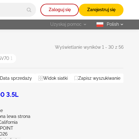
Zaloguj się
Zarejestruj się
Uzyskaj pomoc
Polish
selected
Wyświetlanie wyników 1 - 30 z 56
 GV70
1
Data sprzedaży
Widok siatki
Zapisz wyszukiwanie
0 3.5L
le
na lewa strona
alifornia
 POINT
026