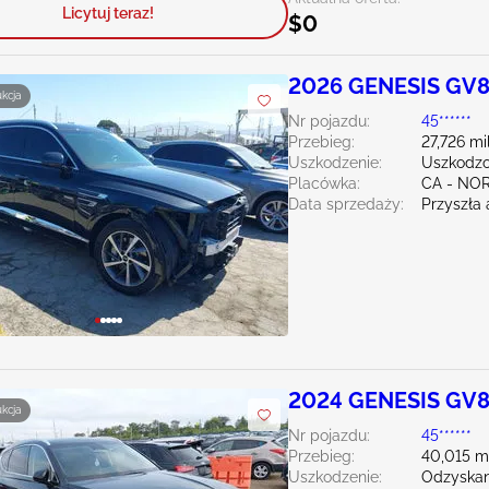
Licytuj teraz!
$0
2026 GENESIS GV8
ukcja
Nr pojazdu:
45******
Przebieg:
27,726 mi
Uszkodzenie:
Uszkodzo
Placówka:
CA - N
Data sprzedaży:
Przyszła 
2024 GENESIS GV8
ukcja
Nr pojazdu:
45******
Przebieg:
40,015 m
Uszkodzenie:
Odzyskan