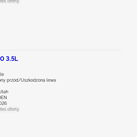
łeś oferty
0 3.5L
le
ny przód/Uszkodzona lewa
Utah
DEN
026
łeś oferty