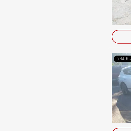
4d : 8h 