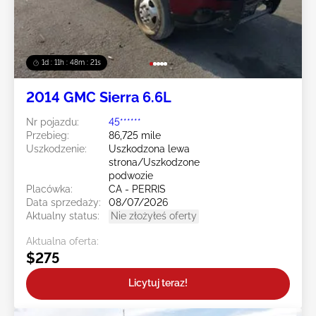
1d : 11h : 48m : 18s
2014 GMC Sierra 6.6L
Nr pojazdu:
45******
Przebieg:
86,725 mile
Uszkodzenie:
Uszkodzona lewa
strona/Uszkodzone
podwozie
Placówka:
CA - PERRIS
Data sprzedaży:
08/07/2026
Aktualny status:
Nie złożyłeś oferty
Aktualna oferta:
$275
Licytuj teraz!