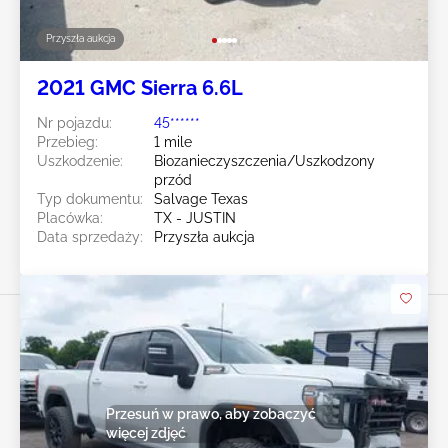
Przyszła aukcja
2021 GMC Sierra 6.6L
Nr pojazdu:
45******
Przebieg:
1 mile
Uszkodzenie:
Biozanieczyszczenia/Uszkodzony
przód
Typ dokumentu:
Salvage Texas
Placówka:
TX - JUSTIN
Data sprzedaży:
Przyszła aukcja
Przesuń w prawo, aby zobaczyć
więcej zdjęć