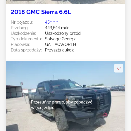
2018 GMC Sierra 6.6L
Nr pojazdu:
45******
Przebieg:
443,644 mile
Uszkodzenie:
Uszkodzony przód
Typ dokumentu:
Salvage Georgia
Placówka:
GA - ACWORTH
Data sprzedaży:
Przyszła aukcja
Przesuń w prawo, aby zobaczyć
więcej zdjęć