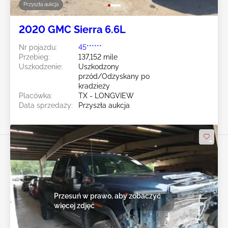
Przyszła aukcja
2020 GMC Sierra 6.6L
Nr pojazdu:
45******
Przebieg:
137,152 mile
Uszkodzenie:
Uszkodzony
przód/Odzyskany po
kradzieży
Placówka:
TX - LONGVIEW
Data sprzedaży:
Przyszła aukcja
Przesuń w prawo, aby zobaczyć
więcej zdjęć