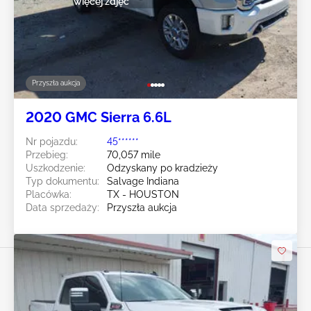
więcej zdjęć
Przyszła aukcja
2020 GMC Sierra 6.6L
Nr pojazdu:
45******
Przebieg:
70,057 mile
Uszkodzenie:
Odzyskany po kradzieży
Typ dokumentu:
Salvage Indiana
Placówka:
TX - HOUSTON
Data sprzedaży:
Przyszła aukcja