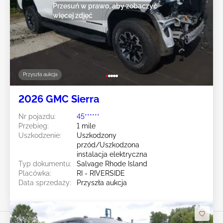
Przesuń w prawo, aby zobaczyć
więcej zdjęć
Przyszła aukcja
2026 GMC Sierra
Nr pojazdu:
45******
Przebieg:
1 mile
Uszkodzenie:
Uszkodzony
przód/Uszkodzona
instalacja elektryczna
Typ dokumentu:
Salvage Rhode Island
Placówka:
RI - RIVERSIDE
Data sprzedaży:
Przyszła aukcja