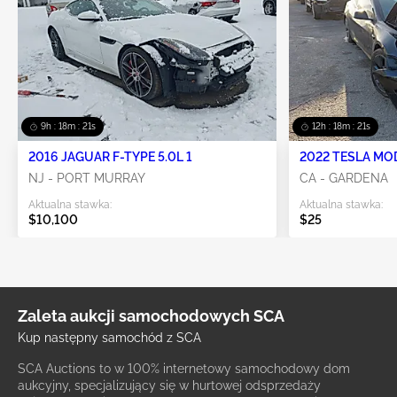
9h : 18m : 18s
12h : 18m : 18s
2016 JAGUAR F-TYPE 5.0L 1
2022 TESLA MO
NJ - PORT MURRAY
CA - GARDENA
Aktualna stawka:
Aktualna stawka:
$10,100
$25
Zaleta aukcji samochodowych SCA
Kup następny samochód z SCA
SCA Auctions to w 100% internetowy samochodowy dom
aukcyjny, specjalizujący się w hurtowej odsprzedaży