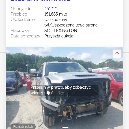
Nr pojazdu:
45******
Przebieg:
151,685 mile
Uszkodzenie:
Uszkodzony
tył/Uszkodzona lewa strona
Placówka:
SC - LEXINGTON
Data sprzedaży:
Przyszła aukcja
Przesuń w prawo, aby zobaczyć
więcej zdjęć
Przyszła aukcja