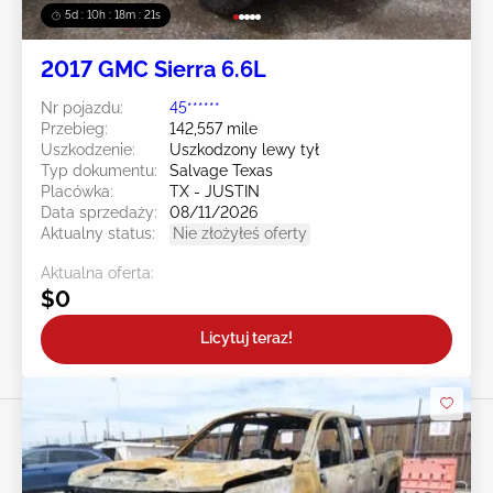
5d : 10h : 18m : 18s
2017 GMC Sierra 6.6L
Nr pojazdu:
45******
Przebieg:
142,557 mile
Uszkodzenie:
Uszkodzony lewy tył
Typ dokumentu:
Salvage Texas
Placówka:
TX - JUSTIN
Data sprzedaży:
08/11/2026
Aktualny status:
Nie złożyłeś oferty
Aktualna oferta:
$0
Licytuj teraz!