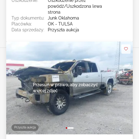
Uszkodzenie:
Uszkodzenie przez
powódź/Uszkodzona lewa
strona
Typ dokumentu:
Junk Oklahoma
Placówka:
OK - TULSA
Data sprzedaży:
Przyszła aukcja
Przesuń w prawo, aby zobaczyć
więcej zdjęć
Przyszła aukcja