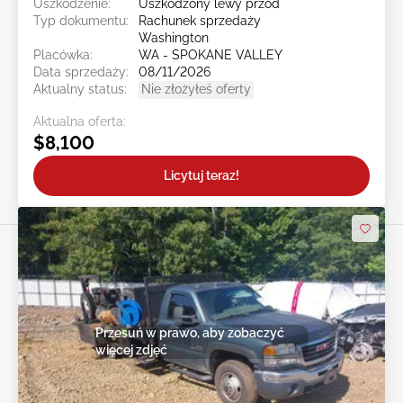
Uszkodzenie:
Uszkodzony lewy przód
Typ dokumentu:
Rachunek sprzedaży
Washington
Placówka:
WA - SPOKANE VALLEY
Data sprzedaży:
08/11/2026
Aktualny status:
Nie złożyłeś oferty
Aktualna oferta:
$8,100
Licytuj teraz!
Przesuń w prawo, aby zobaczyć
więcej zdjęć