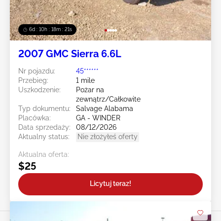
6d : 10h : 18m : 18s
2007 GMC Sierra 6.6L
Nr pojazdu:
45******
Przebieg:
1 mile
Uszkodzenie:
Pożar na
zewnątrz/Całkowite
Typ dokumentu:
Salvage Alabama
Placówka:
GA - WINDER
Data sprzedaży:
08/12/2026
Aktualny status:
Nie złożyłeś oferty
Aktualna oferta:
$25
Licytuj teraz!