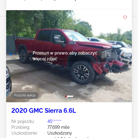
Przesuń w prawo, aby zobaczyć
więcej zdjęć
Przyszła aukcja
2020 GMC Sierra 6.6L
Nr pojazdu:
45******
Przebieg:
77,699 mile
Uszkodzenie:
Uszkodzony