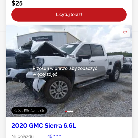
$25
Licytuj teraz!
Przesuń w prawo, aby zobaczyć
więcej zdjęć
1d : 10h : 18m : 18s
2020 GMC Sierra 6.6L
Nr pojazdu:
45******