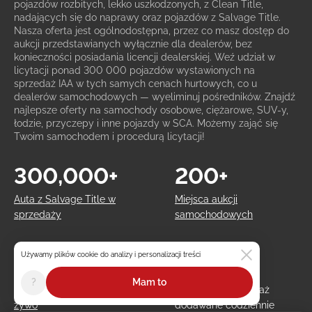
pojazdów rozbitych, lekko uszkodzonych, z Clean Title,
nadających się do naprawy oraz pojazdów z Salvage Title.
Nasza oferta jest ogólnodostępna, przez co masz dostęp do
aukcji przedstawianych wyłącznie dla dealerów, bez
konieczności posiadania licencji dealerskiej. Weź udział w
licytacji ponad 300 000 pojazdów wystawionych na
sprzedaż IAA w tych samych cenach hurtowych, co u
dealerów samochodowych — wyeliminuj pośredników. Znajdź
najlepsze oferty na samochody osobowe, ciężarowe, SUV-y,
łodzie, przyczepy i inne pojazdy w SCA. Możemy zająć się
Twoim samochodem i procedurą licytacji!
300,000+
200+
Auta z Salvage Title w
Miejsca aukcji
sprzedaży
samochodowych
Używamy plików cookie do analizy i personalizacji treści
150+
2,000+
?
Mam to
Cotygodniowe aukcje na
Pojazdy na sprzedaż
żywo
dodawane codziennie