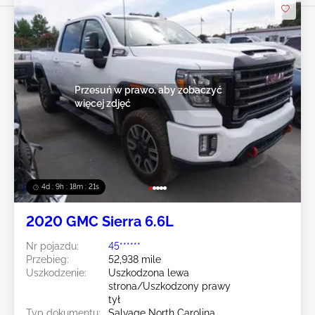
Przesuń w prawo, aby zobaczyć
więcej zdjęć
4d : 9h : 18m : 18s
2020 GMC Sierra 6.6L
Nr pojazdu:
45******
Przebieg:
52,938 mile
Uszkodzenie:
Uszkodzona lewa
strona/Uszkodzony prawy
tył
Typ dokumentu:
Salvage North Carolina