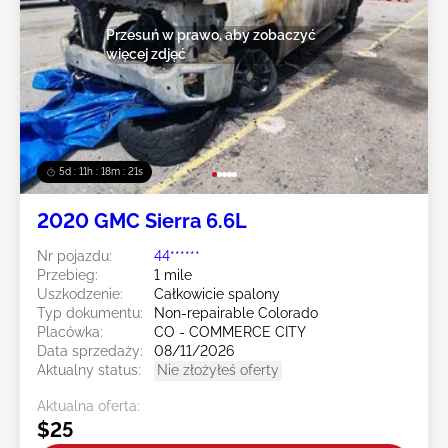
Przesuń w prawo, aby zobaczyć
więcej zdjęć
5d : 11h : 18m : 18s
2020 GMC Sierra 6.6L
Nr pojazdu:
44******
Przebieg:
1 mile
Uszkodzenie:
Całkowicie spalony
Typ dokumentu:
Non-repairable Colorado
Placówka:
CO - COMMERCE CITY
Data sprzedaży:
08/11/2026
Aktualny status:
Nie złożyłeś oferty
Aktualna oferta:
$25