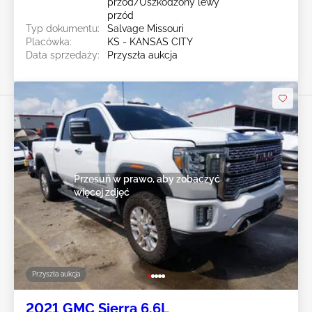
przód/Uszkodzony lewy
przód
Typ dokumentu:
Salvage Missouri
Placówka:
KS - KANSAS CITY
Data sprzedaży:
Przyszła aukcja
Przesuń w prawo, aby zobaczyć
więcej zdjęć
Przyszła aukcja
2021 GMC Sierra 6.6L