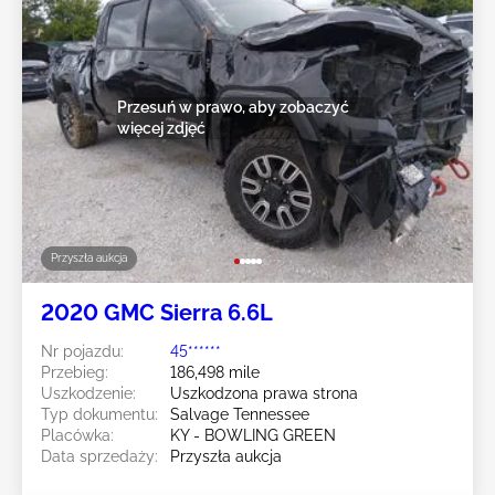
Przesuń w prawo, aby zobaczyć
więcej zdjęć
Przyszła aukcja
2020 GMC Sierra 6.6L
Nr pojazdu:
45******
Przebieg:
186,498 mile
Uszkodzenie:
Uszkodzona prawa strona
Typ dokumentu:
Salvage Tennessee
Placówka:
KY - BOWLING GREEN
Data sprzedaży:
Przyszła aukcja