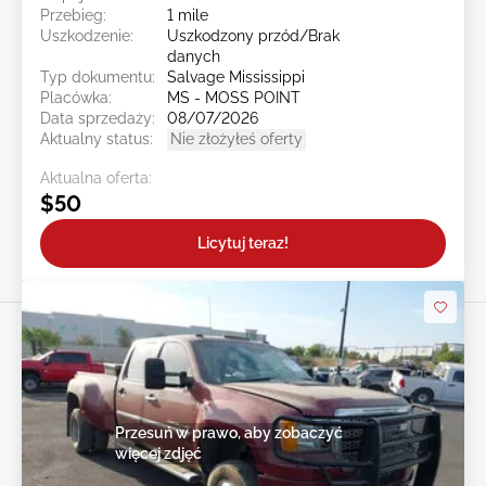
Przebieg:
1 mile
Uszkodzenie:
Uszkodzony przód/Brak
danych
Typ dokumentu:
Salvage Mississippi
Placówka:
MS - MOSS POINT
Data sprzedaży:
08/07/2026
Aktualny status:
Nie złożyłeś oferty
Aktualna oferta:
$50
Licytuj teraz!
Przesuń w prawo, aby zobaczyć
więcej zdjęć