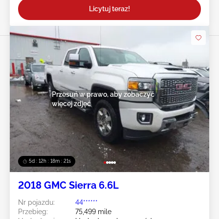
Licytuj teraz!
Przesuń w prawo, aby zobaczyć
więcej zdjęć
5d : 12h : 18m : 18s
2018 GMC Sierra 6.6L
Nr pojazdu:
44******
Przebieg:
75,499 mile