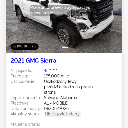
Przesuń w prawo, aby zobaczyć
więcej zdjęć
10h : 18m : 18s
2021 GMC Sierra
Nr pojazdu:
45******
Przebieg:
165,000 mile
Uszkodzenie:
Uszkodzony lewy
przód/Uszkodzona prawa
strona
Typ dokumentu:
Salvage Alabama
Placówka:
AL - MOBILE
Data sprzedaży:
08/06/2026
Aktualny status:
Nie złożyłeś oferty
Aktualna oferta: