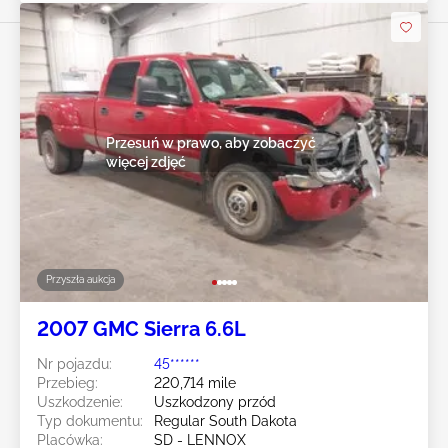
Przesuń w prawo, aby zobaczyć
więcej zdjęć
Przyszła aukcja
2007 GMC Sierra 6.6L
Nr pojazdu:
45******
Przebieg:
220,714 mile
Uszkodzenie:
Uszkodzony przód
Typ dokumentu:
Regular South Dakota
Placówka:
SD - LENNOX