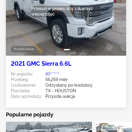
Przesuń w prawo, aby zobaczyć
więcej zdjęć
Przyszła aukcja
2021 GMC Sierra 6.6L
Nr pojazdu:
40******
Przebieg:
56,259 mile
Uszkodzenie:
Odzyskany po kradzieży
Placówka:
TX - HOUSTON
Data sprzedaży:
Przyszła aukcja
Popularne pojazdy