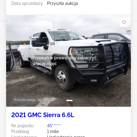
Data sprzedaży:
Przyszła aukcja
Przesuń w prawo, aby zobaczyć
więcej zdjęć
Przyszła aukcja
2021 GMC Sierra 6.6L
Nr pojazdu:
45******
Przebieg:
1 mile