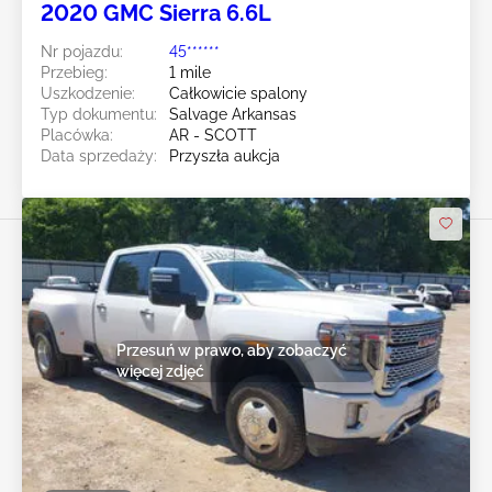
2020 GMC Sierra 6.6L
Nr pojazdu:
45******
Przebieg:
1 mile
Uszkodzenie:
Całkowicie spalony
Typ dokumentu:
Salvage Arkansas
Placówka:
AR - SCOTT
Data sprzedaży:
Przyszła aukcja
Przesuń w prawo, aby zobaczyć
więcej zdjęć