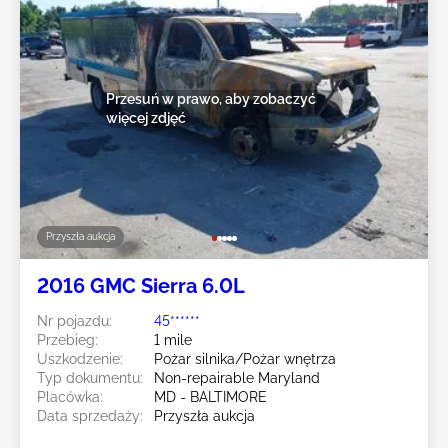
Przesuń w prawo, aby zobaczyć
więcej zdjęć
Przyszła aukcja
2016 GMC Sierra 6.0L
Nr pojazdu:
45******
Przebieg:
1 mile
Uszkodzenie:
Pożar silnika/Pożar wnętrza
Typ dokumentu:
Non-repairable Maryland
Placówka:
MD - BALTIMORE
Data sprzedaży:
Przyszła aukcja