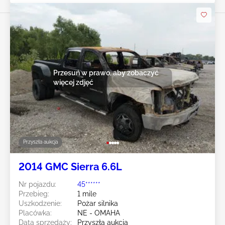
Przesuń w prawo, aby zobaczyć
więcej zdjęć
Przyszła aukcja
2014 GMC Sierra 6.6L
Nr pojazdu:
45******
Przebieg:
1 mile
Uszkodzenie:
Pożar silnika
Placówka:
NE - OMAHA
Data sprzedaży:
Przyszła aukcja