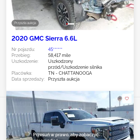
Przyszła aukcja
2020 GMC Sierra 6.6L
Nr pojazdu:
45******
Przebieg:
58,417 mile
Uszkodzenie:
Uszkodzony
przód/Uszkodzenie silnika
Placówka:
TN - CHATTANOOGA
Data sprzedaży:
Przyszła aukcja
Przesuń w prawo, aby zobaczyć