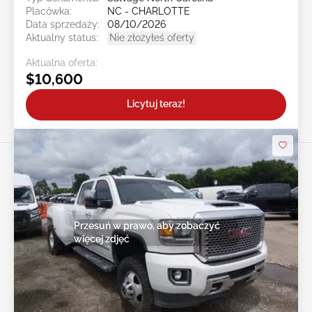
Placówka:
NC - CHARLOTTE
Data sprzedaży:
08/10/2026
Aktualny status:
Nie złożyłeś oferty
Aktualna oferta:
$10,600
Licytuj teraz!
Przesuń w prawo, aby zobaczyć
więcej zdjęć