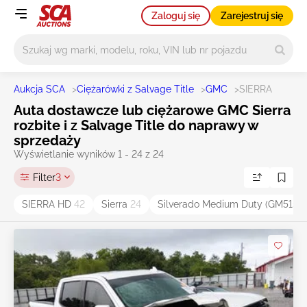
Zaloguj się
Zarejestruj się
Główne wyszukiwanie
Aukcja SCA
>
Ciężarówki z Salvage Title
>
GMC
>
SIERRA
Auta dostawcze lub ciężarowe GMC Sierra
rozbite i z Salvage Title do naprawy w
sprzedaży
Wyświetlanie wyników 1 - 24 z 24
Filter
3
SIERRA HD
42
Sierra
24
Silverado Medium Duty (GM515)