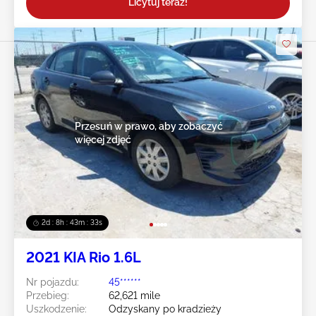
Licytuj teraz!
Przesuń w prawo, aby zobaczyć
więcej zdjęć
2d : 8h : 43m : 30s
2021 KIA Rio 1.6L
Nr pojazdu:
45******
Przebieg:
62,621 mile
Uszkodzenie:
Odzyskany po kradzieży