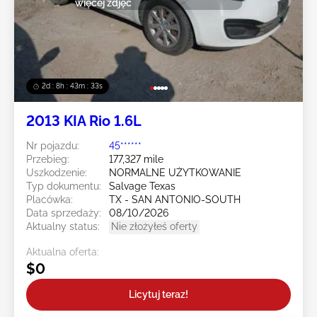
więcej zdjęć
2d : 8h : 43m : 30s
2013 KIA Rio 1.6L
Nr pojazdu:
45******
Przebieg:
177,327 mile
Uszkodzenie:
NORMALNE UŻYTKOWANIE
Typ dokumentu:
Salvage Texas
Placówka:
TX - SAN ANTONIO-SOUTH
Data sprzedaży:
08/10/2026
Aktualny status:
Nie złożyłeś oferty
Aktualna oferta:
$0
Licytuj teraz!