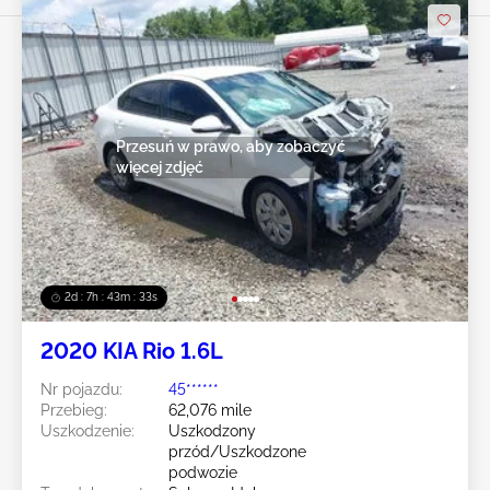
Przesuń w prawo, aby zobaczyć
więcej zdjęć
2d : 7h : 43m : 30s
2020 KIA Rio 1.6L
Nr pojazdu:
45******
Przebieg:
62,076 mile
Uszkodzenie:
Uszkodzony
przód/Uszkodzone
podwozie