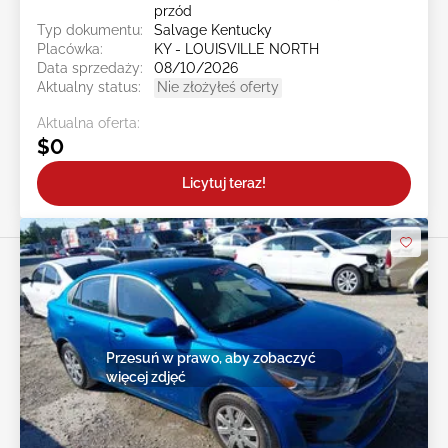
przód
Typ dokumentu:
Salvage Kentucky
Placówka:
KY - LOUISVILLE NORTH
Data sprzedaży:
08/10/2026
Aktualny status:
Nie złożyłeś oferty
Aktualna oferta:
$0
Licytuj teraz!
Przesuń w prawo, aby zobaczyć
więcej zdjęć