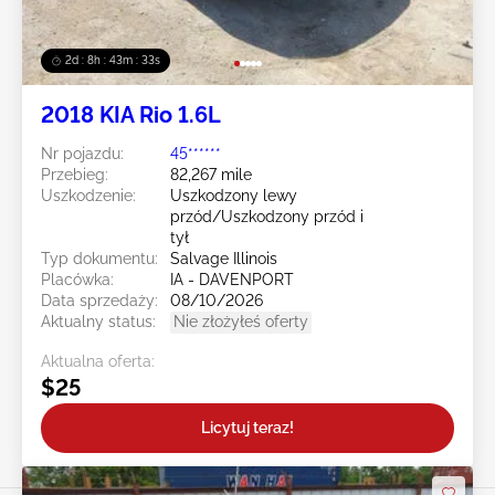
2d : 8h : 43m : 30s
2018 KIA Rio 1.6L
Nr pojazdu:
45******
Przebieg:
82,267 mile
Uszkodzenie:
Uszkodzony lewy
przód/Uszkodzony przód i
tył
Typ dokumentu:
Salvage Illinois
Placówka:
IA - DAVENPORT
Data sprzedaży:
08/10/2026
Aktualny status:
Nie złożyłeś oferty
Aktualna oferta:
$25
Licytuj teraz!