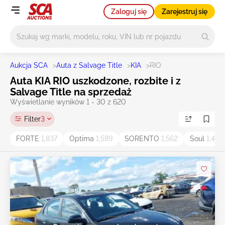
Zaloguj się
Zarejestruj się
Główne wyszukiwanie
Aukcja SCA
>
Auta z Salvage Title
>
KIA
>
RIO
Auta KIA RIO uszkodzone, rozbite i z
Salvage Title na sprzedaż
Wyświetlanie wyników 1 - 30 z 620
Filter
3
FORTE
1,837
Optima
1,589
SORENTO
1,562
Soul
1,486