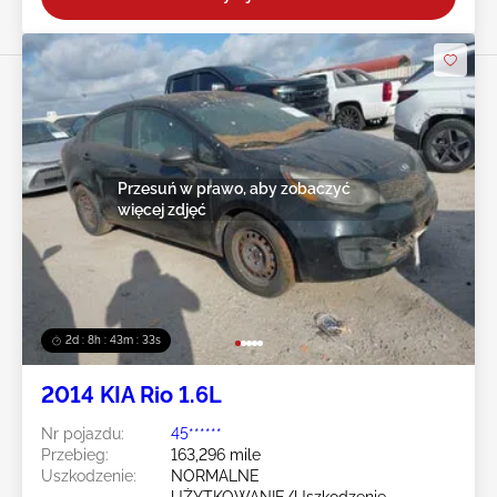
Przesuń w prawo, aby zobaczyć
więcej zdjęć
2d : 8h : 43m : 30s
2014 KIA Rio 1.6L
Nr pojazdu:
45******
Przebieg:
163,296 mile
Uszkodzenie:
NORMALNE