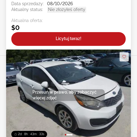
Data sprzedaży:
08/10/2026
Aktualny status:
Nie złożyłeś oferty
Aktualna oferta:
$0
Licytuj teraz!
Przesuń w prawo, aby zobaczyć
więcej zdjęć
2d : 8h : 43m : 30s