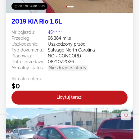
2d : 7h : 43m : 30s
2019 KIA Rio 1.6L
Nr pojazdu:
45******
Przebieg:
96,384 mile
Uszkodzenie:
Uszkodzony przód
Typ dokumentu:
Salvage North Carolina
Placówka:
NC - CONCORD
Data sprzedaży:
08/10/2026
Aktualny status:
Nie złożyłeś oferty
Aktualna oferta:
$0
Licytuj teraz!