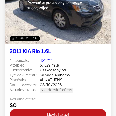
Przesuń w prawo, aby zobaczyć
więcej zdjęć
2d : 8h : 43m : 30s
2011 KIA Rio 1.6L
Nr pojazdu:
45******
Przebieg:
57,829 mile
Uszkodzenie:
Uszkodzony tył
Typ dokumentu:
Salvage Alabama
Placówka:
AL - ATHENS
Data sprzedaży:
08/10/2026
Aktualny status:
Nie złożyłeś oferty
Aktualna oferta:
$0
Licytuj teraz!