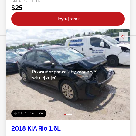
Aktualna oferta:
$25
Licytuj teraz!
Przesuń w prawo, aby zobaczyć
więcej zdjęć
2d : 7h : 43m : 30s
2018 KIA Rio 1.6L