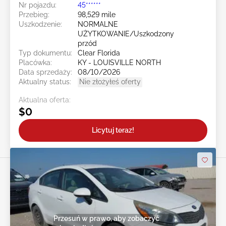
Nr pojazdu:
45******
Przebieg:
98,529 mile
Uszkodzenie:
NORMALNE
UŻYTKOWANIE/Uszkodzony
przód
Typ dokumentu:
Clear Florida
Placówka:
KY - LOUISVILLE NORTH
Data sprzedaży:
08/10/2026
Aktualny status:
Nie złożyłeś oferty
Aktualna oferta:
$0
Licytuj teraz!
Przesuń w prawo, aby zobaczyć