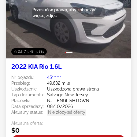
Przesuń w prawo, aby zobaczyć
więcej zdjęć
2d : 7h : 43m : 30s
2022 KIA Rio 1.6L
Nr pojazdu:
45******
Przebieg:
49,632 mile
Uszkodzenie:
Uszkodzona prawa strona
Typ dokumentu:
Salvage New Jersey
Placówka:
NJ - ENGLISHTOWN
Data sprzedaży:
08/10/2026
Aktualny status:
Nie złożyłeś oferty
Aktualna oferta:
$0