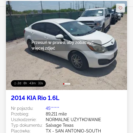
Przesuń w prawo, aby zobaczyć
więcej zdjęć
2d : 8h : 43m : 30s
2014 KIA Rio 1.6L
Nr pojazdu:
45******
Przebieg:
89,211 mile
Uszkodzenie:
NORMALNE UŻYTKOWANIE
Typ dokumentu:
Salvage Texas
Placówka:
TX - SAN ANTONIO-SOUTH