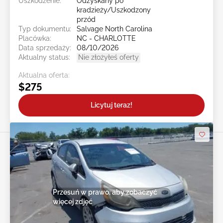
Uszkodzenie:
Odzyskany po
kradzieży/Uszkodzony
przód
Typ dokumentu:
Salvage North Carolina
Placówka:
NC - CHARLOTTE
Data sprzedaży:
08/10/2026
Aktualny status:
Nie złożyłeś oferty
Aktualna oferta:
$275
Licytuj teraz!
Przesuń w prawo, aby zobaczyć
więcej zdjęć