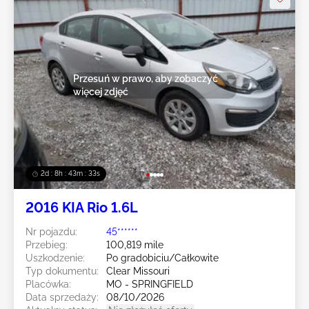
Przesuń w prawo, aby zobaczyć
więcej zdjęć
2d : 8h : 43m : 30s
2016 KIA Rio 1.6L
Nr pojazdu:
45******
Przebieg:
100,819 mile
Uszkodzenie:
Po gradobiciu/Całkowite
Typ dokumentu:
Clear Missouri
Placówka:
MO - SPRINGFIELD
Data sprzedaży:
08/10/2026