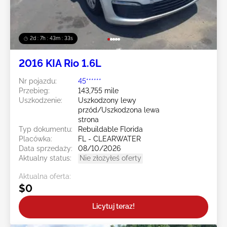
2d : 7h : 43m : 30s
2016 KIA Rio 1.6L
Nr pojazdu:
45******
Przebieg:
143,755 mile
Uszkodzenie:
Uszkodzony lewy
przód/Uszkodzona lewa
strona
Typ dokumentu:
Rebuildable Florida
Placówka:
FL - CLEARWATER
Data sprzedaży:
08/10/2026
Aktualny status:
Nie złożyłeś oferty
Aktualna oferta:
$0
Licytuj teraz!