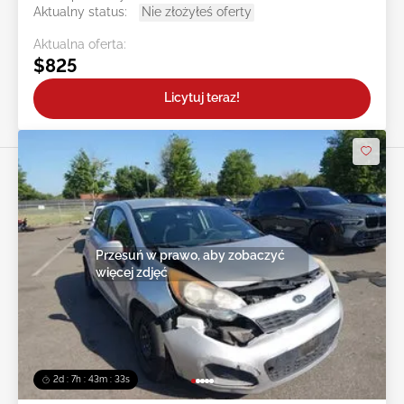
Aktualny status:
Nie złożyłeś oferty
Aktualna oferta:
$825
Licytuj teraz!
Przesuń w prawo, aby zobaczyć
więcej zdjęć
2d : 7h : 43m : 30s