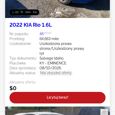
2d : 7h : 43m : 30s
2022 KIA Rio 1.6L
Nr pojazdu:
45******
Przebieg:
64,663 mile
Uszkodzenie:
Uszkodzona prawa
strona/Uszkodzony prawy
tył
Typ dokumentu:
Salvage Idaho
Placówka:
KY - EMINENCE
Data sprzedaży:
08/10/2026
Aktualny status:
Nie złożyłeś oferty
Aktualna oferta:
$0
Licytuj teraz!