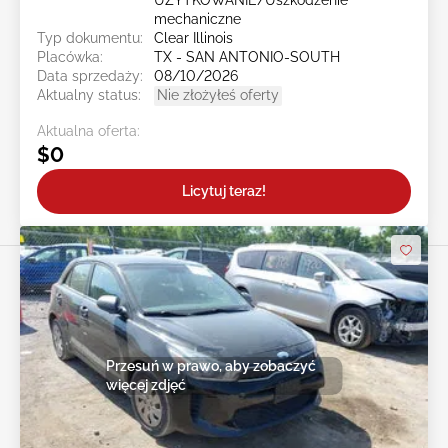
UŻYTKOWANIE/Uszkodzenie
mechaniczne
Typ dokumentu:
Clear Illinois
Placówka:
TX - SAN ANTONIO-SOUTH
Data sprzedaży:
08/10/2026
Aktualny status:
Nie złożyłeś oferty
Aktualna oferta:
$0
Licytuj teraz!
Przesuń w prawo, aby zobaczyć
więcej zdjęć