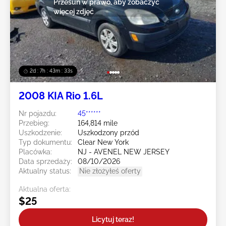
Przesuń w prawo, aby zobaczyć
więcej zdjęć
2d : 7h : 43m : 30s
2008 KIA Rio 1.6L
Nr pojazdu:
45******
Przebieg:
164,814 mile
Uszkodzenie:
Uszkodzony przód
Typ dokumentu:
Clear New York
Placówka:
NJ - AVENEL NEW JERSEY
Data sprzedaży:
08/10/2026
Aktualny status:
Nie złożyłeś oferty
Aktualna oferta:
$25
Licytuj teraz!