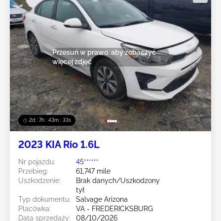
Przesuń w prawo, aby zobaczyć
więcej zdjęć
2d : 7h : 43m : 30s
2023 KIA Rio 1.6L
Nr pojazdu:
45******
Przebieg:
61,747 mile
Uszkodzenie:
Brak danych/Uszkodzony
tył
Typ dokumentu:
Salvage Arizona
Placówka:
VA - FREDERICKSBURG
Data sprzedaży:
08/10/2026