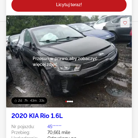
Licytuj teraz!
Przesuń w prawo, aby zobaczyć
więcej zdjęć
2d : 7h : 43m : 30s
2020 KIA Rio 1.6L
Nr pojazdu:
45******
Przebieg:
70,661 mile