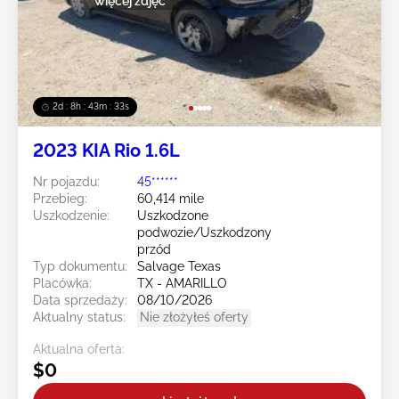
więcej zdjęć
2d : 8h : 43m : 30s
2023 KIA Rio 1.6L
Nr pojazdu:
45******
Przebieg:
60,414 mile
Uszkodzenie:
Uszkodzone
podwozie/Uszkodzony
przód
Typ dokumentu:
Salvage Texas
Placówka:
TX - AMARILLO
Data sprzedaży:
08/10/2026
Aktualny status:
Nie złożyłeś oferty
Aktualna oferta:
$0