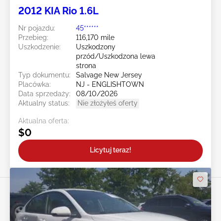
2012 KIA Rio 1.6L
Nr pojazdu:
45******
Przebieg:
116,170 mile
Uszkodzenie:
Uszkodzony
przód/Uszkodzona lewa
strona
Typ dokumentu:
Salvage New Jersey
Placówka:
NJ - ENGLISHTOWN
Data sprzedaży:
08/10/2026
Aktualny status:
Nie złożyłeś oferty
Aktualna oferta:
$0
Licytuj teraz!