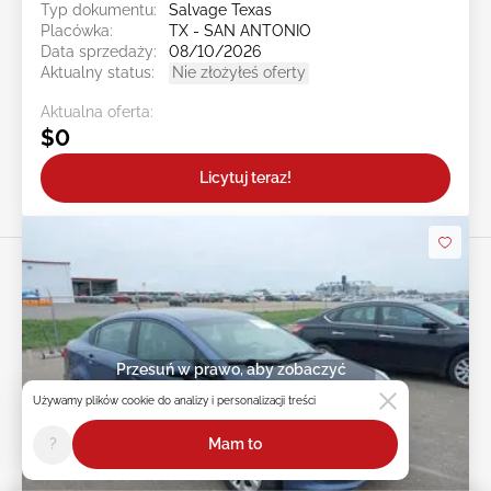
Typ dokumentu:
Salvage Texas
Placówka:
TX - SAN ANTONIO
Data sprzedaży:
08/10/2026
Aktualny status:
Nie złożyłeś oferty
Aktualna oferta:
$0
Licytuj teraz!
Przesuń w prawo, aby zobaczyć
więcej zdjęć
Używamy plików cookie do analizy i personalizacji treści
?
Mam to