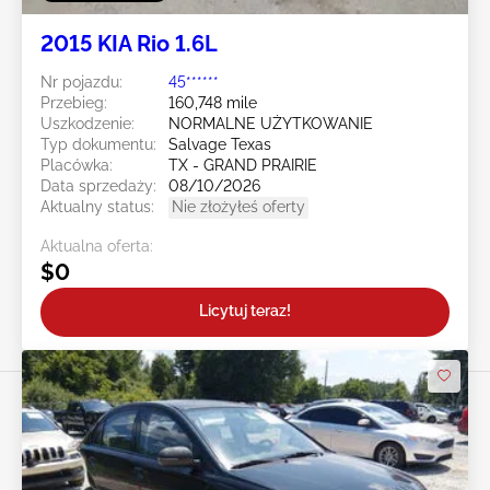
2015 KIA Rio 1.6L
Nr pojazdu:
45******
Przebieg:
160,748 mile
Uszkodzenie:
NORMALNE UŻYTKOWANIE
Typ dokumentu:
Salvage Texas
Placówka:
TX - GRAND PRAIRIE
Data sprzedaży:
08/10/2026
Aktualny status:
Nie złożyłeś oferty
Aktualna oferta:
$0
Licytuj teraz!