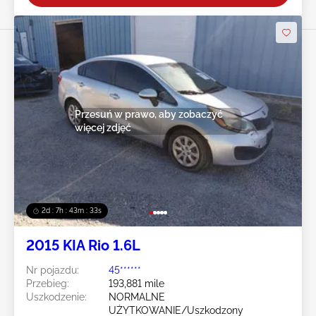
Przesuń w prawo, aby zobaczyć
więcej zdjęć
2d : 7h : 43m : 30s
2015 KIA Rio 1.6L
Nr pojazdu:
45******
Przebieg:
193,881 mile
Uszkodzenie:
NORMALNE
UŻYTKOWANIE/Uszkodzony