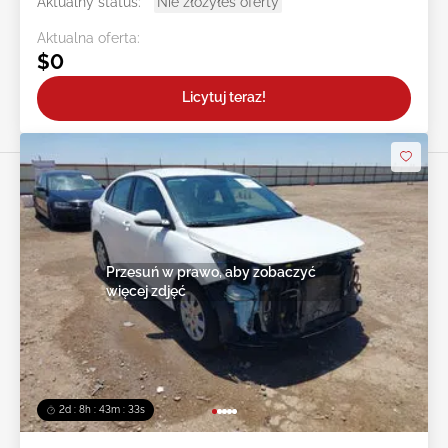
Aktualny status:
Nie złożyłeś oferty
Aktualna oferta:
$0
Licytuj teraz!
Przesuń w prawo, aby zobaczyć
więcej zdjęć
2d : 8h : 43m : 30s