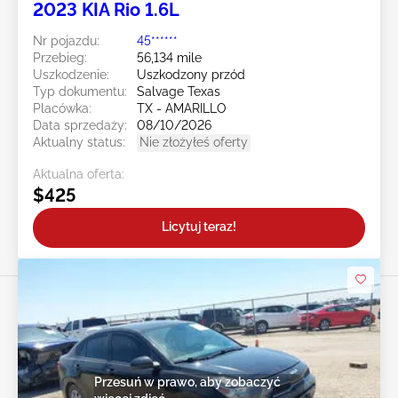
2023 KIA Rio 1.6L
Nr pojazdu:
45******
Przebieg:
56,134 mile
Uszkodzenie:
Uszkodzony przód
Typ dokumentu:
Salvage Texas
Placówka:
TX - AMARILLO
Data sprzedaży:
08/10/2026
Aktualny status:
Nie złożyłeś oferty
Aktualna oferta:
$425
Licytuj teraz!
Przesuń w prawo, aby zobaczyć