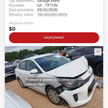
Typ dokumentu:
Salvage Idaho
Placówka:
GA - TIFTON
Data sprzedaży:
08/10/2026
Aktualny status:
Nie złożyłeś oferty
Aktualna oferta:
$0
Licytuj teraz!
Przesuń w prawo, aby zobaczyć
więcej zdjęć