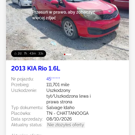
Przesuń w prawo, aby zobaczyć
więcej zdjęć
2d : 7h : 43m : 30s
2013 KIA Rio 1.6L
Nr pojazdu:
45******
Przebieg:
111,701 mile
Uszkodzenie:
Uszkodzony
tył/Uszkodzona lewa i
prawa strona
Typ dokumentu:
Salvage Idaho
Placówka:
TN - CHATTANOOGA
Data sprzedaży:
08/10/2026
Aktualny status:
Nie złożyłeś oferty