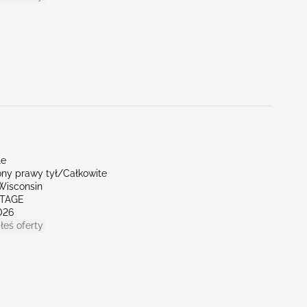
le
ny prawy tył/Całkowite
Wisconsin
RTAGE
026
łeś oferty