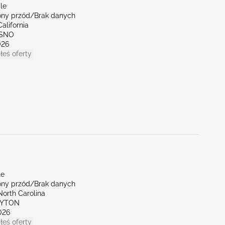
le
ny przód/Brak danych
alifornia
ESNO
026
łeś oferty
le
ny przód/Brak danych
North Carolina
AYTON
026
łeś oferty