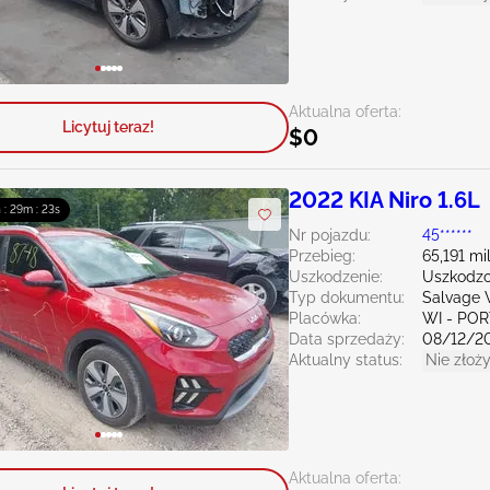
Aktualna oferta:
Licytuj teraz!
$0
2022 KIA Niro 1.6L
 : 29m : 21s
Nr pojazdu:
45******
Przebieg:
65,191 mi
Uszkodzenie:
Uszkodzo
Typ dokumentu:
Salvage 
Placówka:
WI - PO
Data sprzedaży:
08/12/2
Aktualny status:
Nie złoży
Aktualna oferta: