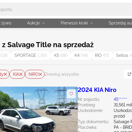
a żywo
Aukcje
Pierwsze kroki
Sprzedaj au
 z Salvage Title na sprzedaż
,538
SPORTAGE
1,365
K5
686
K4
548
RIO
471
Seltos
4
dy
KIA
NIRO
Zresetuj wszystko
2024 KIA Niro
Nr pojazdu:
45******
Przebieg:
31,561 mi
Uszkodzenie:
Uszkodzo
przód
Typ dokumentu:
Salvage 
Placówka:
PA - BR