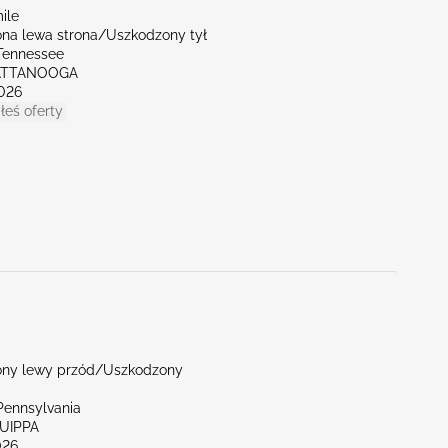
ile
na lewa strona/Uszkodzony tył
Tennessee
ATTANOOGA
026
łeś oferty
ny lewy przód/Uszkodzony
Pennsylvania
QUIPPA
026