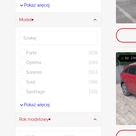
Pokaż więcej
Model
Szukaj
Forte
1838
4d : 23h
Optima
1589
Sorento
1563
Soul
1486
Sportage
1331
Pokaż więcej
Rok modelowy
Rocznik od
Rocznik do