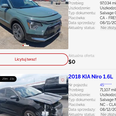
Przebieg:
97,034 mi
Uszkodzenie:
Uszkodzo
Typ dokumentu:
Salvage C
Placówka:
CA - FR
Data sprzedaży:
08/11/2
Aktualny status:
Nie złoży
Aktualna oferta:
Licytuj teraz!
$0
2018 KIA Niro 1.6L
 : 29m : 21s
Nr pojazdu:
45******
Przebieg:
71,107 mi
Uszkodzenie:
Uszkodzo
Typ dokumentu:
Salvage 
Placówka:
NC - CL
Data sprzedaży:
08/12/2
Aktualny status:
Nie złoży