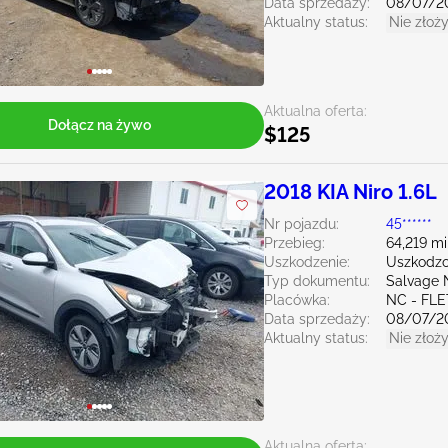
Data sprzedaży:
08/07/2
Aktualny status:
Nie złoży
Aktualna oferta:
Dołącz na żywo
$125
2018 KIA Niro 1.6L
Nr pojazdu:
45******
Przebieg:
64,219 mi
Uszkodzenie:
Uszkodzo
Typ dokumentu:
Salvage 
Placówka:
NC - FL
Data sprzedaży:
08/07/2
Aktualny status:
Nie złoży
Aktualna oferta: