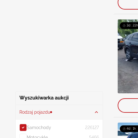
3d : 22h
Wyszukiwarka aukcji
Rodzaj pojazdu
Samochody
226127
4d : 1h 
Motocykle
5466