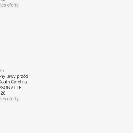
łeś oferty
le
ny lewy przód
South Carolina
MPSONVILLE
026
łeś oferty