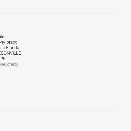
ile
ny przód
le Florida
CKSONVILLE
026
łeś oferty