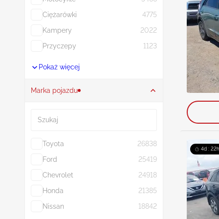
Ciężarówki
4775
Kampery
2022
Przyczepy
1123
Pokaż więcej
Marka pojazdu
Szukaj
Toyota
26838
4d : 22h
Ford
25419
Chevrolet
24918
Honda
21385
Nissan
18842