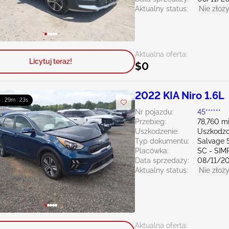
Aktualny status:
Nie złoży
Aktualna oferta:
Licytuj teraz!
$0
2022 KIA Niro 1.6L
 : 29m : 21s
Nr pojazdu:
45******
Przebieg:
78,760 mi
Uszkodzenie:
Uszkodzo
Typ dokumentu:
Salvage 
Placówka:
SC - SI
Data sprzedaży:
08/11/2
Aktualny status:
Nie złoży
Aktualna oferta: