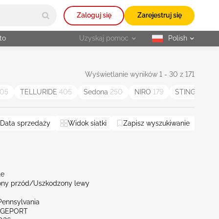
Zaloguj się
Zarejestruj się
to
Uzyskaj pomoc
Polish
selected
Wyświetlanie wyników 1 - 30 z 171
05
TELLURIDE
405
Sedona
250
NIRO
179
STINGER
85
Data sprzedaży
Widok siatki
Zapisz wyszukiwanie
le
ny przód/Uszkodzony lewy
Pennsylvania
IDGEPORT