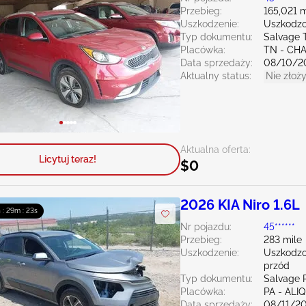
Przebieg:
165,021 m
Uszkodzenie:
Uszkodzo
Typ dokumentu:
Salvage 
Placówka:
TN - CH
Data sprzedaży:
08/10/2
Aktualny status:
Nie złoży
Aktualna oferta:
Licytuj teraz!
$0
2026 KIA Niro 1.6L
 : 29m : 21s
Nr pojazdu:
45******
Przebieg:
283 mile
Uszkodzenie:
Uszkodzo
przód
Typ dokumentu:
Salvage 
Placówka:
PA - ALI
Data sprzedaży:
08/11/2