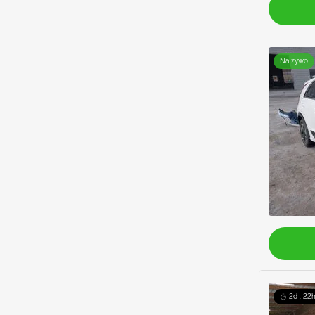
Na żywo
2d : 22h