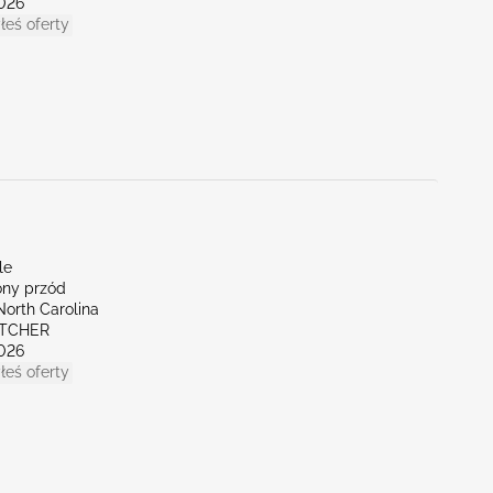
026
łeś oferty
le
ny przód
North Carolina
ETCHER
026
łeś oferty