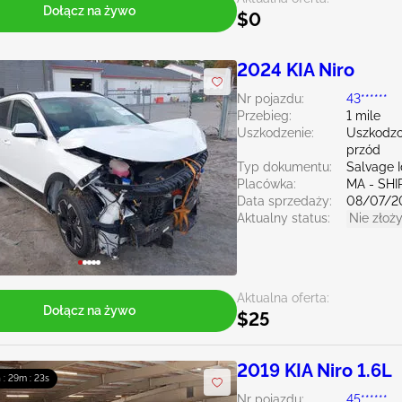
Dołącz na żywo
$0
2024 KIA Niro
Nr pojazdu:
43******
Przebieg:
1 mile
Uszkodzenie:
Uszkodzo
przód
Typ dokumentu:
Salvage 
Placówka:
MA - SHI
Data sprzedaży:
08/07/2
Aktualny status:
Nie złoży
Aktualna oferta:
Dołącz na żywo
$25
2019 KIA Niro 1.6L
 : 29m : 21s
Nr pojazdu:
45******