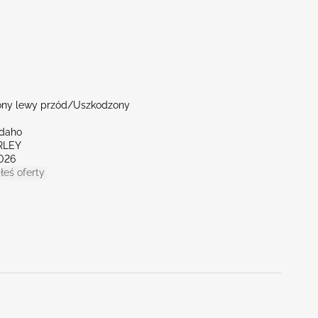
ny lewy przód/Uszkodzony
Idaho
RLEY
026
łeś oferty