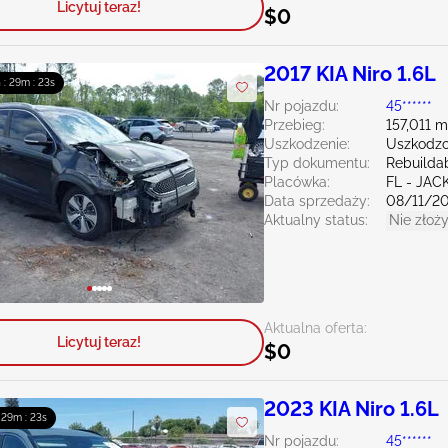
Licytuj teraz!
$0
2017 KIA Niro 1.6L
 : 29m : 21s
Nr pojazdu:
45******
Przebieg:
157,011 m
Uszkodzenie:
Uszkodzo
Typ dokumentu:
Rebuildab
Placówka:
FL - JA
Data sprzedaży:
08/11/2
Aktualny status:
Nie złoży
Aktualna oferta:
Licytuj teraz!
$0
2023 KIA Niro 1.6L
: 29m : 21s
Nr pojazdu:
45******