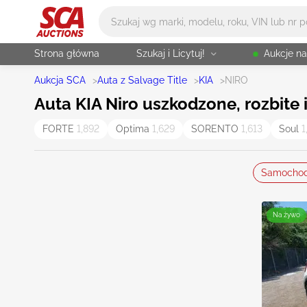
Główne wyszukiwanie
Strona główna
Szukaj i Licytuj!
Aukcje n
Aukcja SCA
>
Auta z Salvage Title
>
KIA
>
NIRO
Auta KIA Niro uszkodzone, rozbite i
FORTE
1,892
Optima
1,629
SORENTO
1,613
Soul
1
Samocho
Na żywo