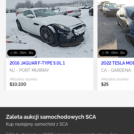
6h : 06m : 16s
9h : 06m : 16s
2016 JAGUAR F-TYPE 5.0L 1
2022 TESLA MO
NJ - PORT MURRAY
CA - GARDENA
Aktualna stawka:
Aktualna stawka:
$10,100
$25
Zaleta aukcji samochodowych SCA
Kup następny samochód z SCA