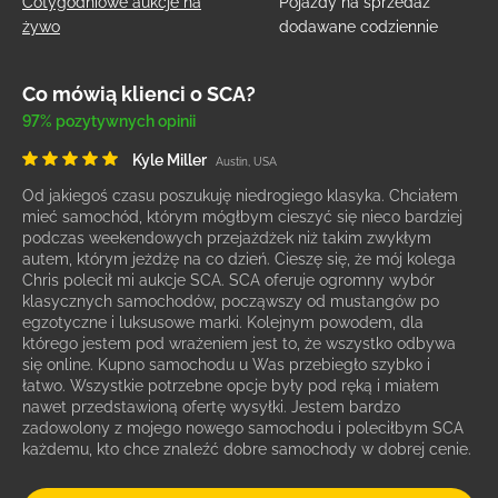
Cotygodniowe aukcje na
Pojazdy na sprzedaż
żywo
dodawane codziennie
Co mówią klienci o SCA?
97% pozytywnych opinii
Kyle Miller
Austin, USA
Od jakiegoś czasu poszukuję niedrogiego klasyka. Chciałem
mieć samochód, którym mógłbym cieszyć się nieco bardziej
podczas weekendowych przejażdżek niż takim zwykłym
autem, którym jeżdżę na co dzień. Cieszę się, że mój kolega
Chris polecił mi aukcje SCA. SCA oferuje ogromny wybór
klasycznych samochodów, począwszy od mustangów po
egzotyczne i luksusowe marki. Kolejnym powodem, dla
którego jestem pod wrażeniem jest to, że wszystko odbywa
się online. Kupno samochodu u Was przebiegło szybko i
łatwo. Wszystkie potrzebne opcje były pod ręką i miałem
nawet przedstawioną ofertę wysyłki. Jestem bardzo
zadowolony z mojego nowego samochodu i poleciłbym SCA
każdemu, kto chce znaleźć dobre samochody w dobrej cenie.