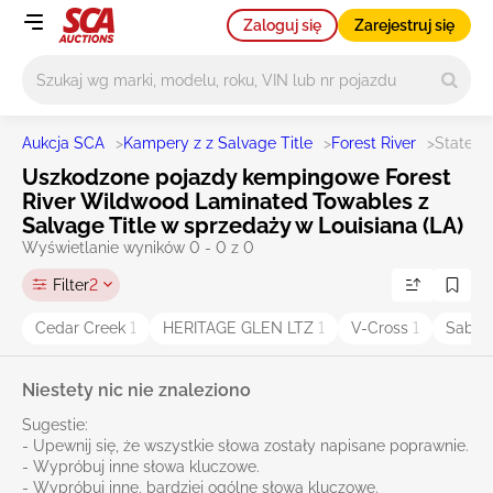
Zaloguj się
Zarejestruj się
Główne wyszukiwanie
Aukcja SCA
>
Kampery z z Salvage Title
>
Forest River
>
State L
Uszkodzone pojazdy kempingowe Forest
River Wildwood Laminated Towables z
Salvage Title w sprzedaży w Louisiana (LA)
Wyświetlanie wyników 0 - 0 z 0
Filter
2
Cedar Creek
1
HERITAGE GLEN LTZ
1
V-Cross
1
Sabre
Niestety nic nie znaleziono
Sugestie:
- Upewnij się, że wszystkie słowa zostały napisane poprawnie.
- Wypróbuj inne słowa kluczowe.
- Wypróbuj inne, bardziej ogólne słowa kluczowe.