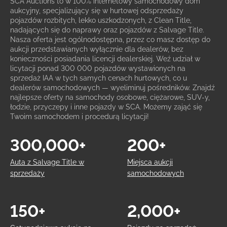
SCA Auctions to w 100% internetowy samochodowy dom
aukcyjny, specjalizujący się w hurtowej odsprzedaży
pojazdów rozbitych, lekko uszkodzonych, z Clean Title,
nadających się do naprawy oraz pojazdów z Salvage Title.
Nasza oferta jest ogólnodostępna, przez co masz dostęp do
aukcji przedstawianych wyłącznie dla dealerów, bez
konieczności posiadania licencji dealerskiej. Weź udział w
licytacji ponad 300 000 pojazdów wystawionych na
sprzedaż IAA w tych samych cenach hurtowych, co u
dealerów samochodowych — wyeliminuj pośredników. Znajdź
najlepsze oferty na samochody osobowe, ciężarowe, SUV-y,
łodzie, przyczepy i inne pojazdy w SCA. Możemy zająć się
Twoim samochodem i procedurą licytacji!
300,000+
200+
Auta z Salvage Title w
Miejsca aukcji
sprzedaży
samochodowych
150+
2,000+