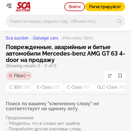
Войти
Регистрируйся!
Main search
Sca auction
>
Salvage cars
>
Mercedes-Benz
Поврежденные, аварийные и битые
автомобили Mercedes-benz AMG GT 63 4-
door на продажу
Showing results 0 - 0 of 0
Filter
2
C 300
588
E-Class
555
C-Class
457
GLC-Class
343
Поиск по вашему "ключевому слову" не
соответствует ни одному лоту
Предложения:
- Убедитесь, что в словах нет ошибок .
- Попробуйте другие ключевые слова..