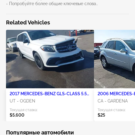
- Попробуйте более общие ключевые слова..
Related Vehicles
2017 MERCEDES-BENZ GLS-CLASS 5.5L
2006 MERCEDES-B
8
UT - OGDEN
CA - GARDENA
Текущая ставка:
Текущая ставка:
$5,600
$25
Популярные автомобили