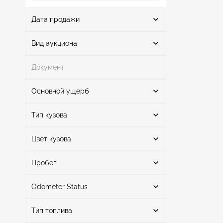
Дата продажи
От
До
Вид аукциона
Документ
Аукцион
1
Основной ущерб
Поиск
Тип кузова
Цвет кузова
Купе
1
Неизвестно
1
Поиск
Пробег
Odometer Status
серый
1
Mileage From
Mileage To
Тип топлива
актуальный
1