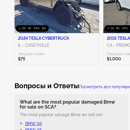
2d : 4h : 47m : 16s
1d : 6h : 47m :
2024 TESLA CYBERTRUCK
2016 TESLA
IL - CASEYVILLE
CA - FREM
Текущая ставка:
Текущая став
$75
$1,000
Вопросы и Ответы
Посмотреть все популяр
What are the most popular damaged Bmw
for sale on SCA?
The most popular salvage Bmw we sell are:
BMW X6