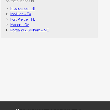
on the auctions in:
Providence - RI
McAllen - TX
Fort Pierce - FL
Macon - GA
Portland - Gorham - ME