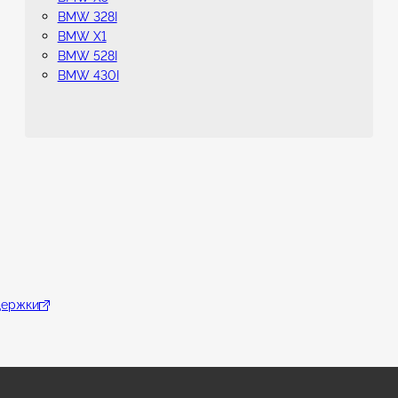
BMW 328I
BMW X1
BMW 528I
BMW 430I
держки