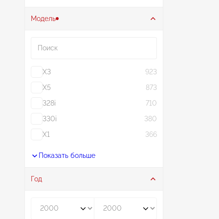
Модель
Поиск
X3
923
X5
873
328i
710
330i
380
X1
366
Показать больше
Год
Год от
Год до