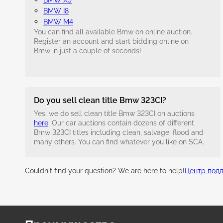
BMW X5
BMW I8
BMW M4
You can find all available Bmw on online auction.
Register an account and start bidding online on
Bmw in just a couple of seconds!
Do you sell clean title Bmw 323CI?
Yes, we do sell clean title Bmw 323CI on auctions
here
. Our car auctions contain dozens of different
Bmw 323CI titles including clean, salvage, flood and
many others. You can find whatever you like on SCA.
Couldn't find your question? We are here to help!
Центр под