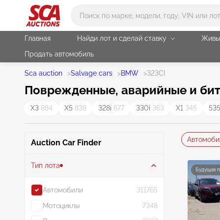
Main search
Главная
Найди лот и сделай ставку
Живы
Продать автомобиль
Sca auction
>
Salvage cars
>
BMW
>
323CI
Поврежденные, аварийные и би
X3
884
X5
838
328i
677
330i
363
X1
345
53
Автомоби
Auction Car Finder
Тип лота
Будущая 
Автомобили
311765
Мотоциклы
7348