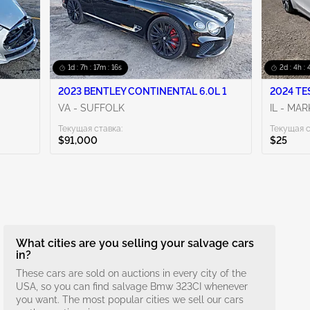
1d : 7h : 17m : 16s
2d : 4h : 
2023 BENTLEY CONTINENTAL 6.0L 1
2024 TE
VA - SUFFOLK
IL - MA
Текущая ставка:
Текущая с
$91,000
$25
What cities are you selling your salvage cars
in?
These cars are sold on auctions in every city of the
USA, so you can find salvage Bmw 323CI whenever
you want. The most popular cities we sell our cars