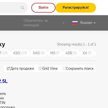
Войти
Регистрируйся!
Обратитесь за
Russian
selected
помощью
жу
Showing results 1 - 1 of 1
7
126
430i
108
540i
98
M3
87
428i
85
X4
85
M4
84
Дата продажи
Grid View
Сохранить поиск
.5L
миль
тно
TIN
 продажа