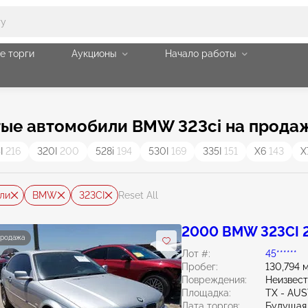
е торги
Аукционы
Начало работы
тые автомобили BMW 323ci на прода
5I
216
320I
200
528i
194
530I
169
335I
151
X6
143
X
ли
BMW
323CI
Reset All
2000 BMW 323CI 2
продажа
Лот #:
45******
Пробег:
130,794 
Повреждения:
Неизвес
Площадка:
TX - AUS
Дата торгов:
Будущая