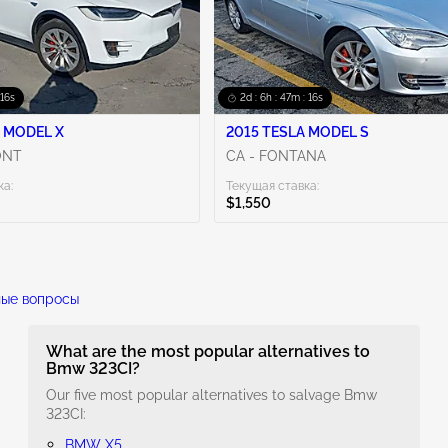
 16s
2d : 6h : 47m : 16s
 MODEL X
2015 TESLA MODEL S
ONT
CA - FONTANA
ка:
Текущая ставка:
$1,550
ные вопросы
What are the most popular alternatives to
Bmw 323CI?
Our five most popular alternatives to salvage Bmw
323CI:
BMW X5