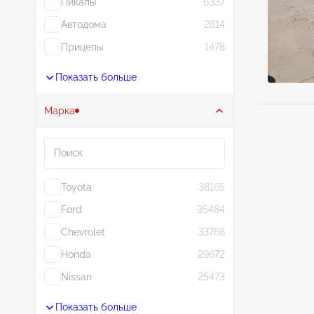
Пикапы
6337
Автодома
2814
Прицепы
1478
Показать больше
Марка
Поиск
Toyota
38165
Ford
35484
Chevrolet
33768
Honda
29672
Nissan
25473
Показать больше