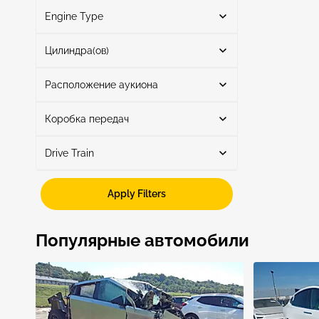
Engine Type
бензин
1
Поиск
Цилиндра(ов)
Расположение аукиона
6
1
2.5L
1
Коробка передач
Поиск
Drive Train
Автоматическая
1
Rwd
1
Apply Filters
TX - AUSTIN
1
Показать больше
Популярные автомобили