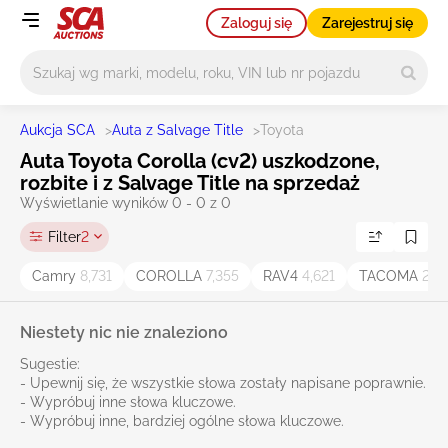
Zaloguj się
Zarejestruj się
Główne wyszukiwanie
Aukcja SCA
>
Auta z Salvage Title
>
Toyota
Auta Toyota Corolla (cv2) uszkodzone,
rozbite i z Salvage Title na sprzedaż
Wyświetlanie wyników 0 - 0 z 0
Filter
2
Camry
8,731
COROLLA
7,355
RAV4
4,621
TACOMA
2,6
Niestety nic nie znaleziono
Sugestie:
- Upewnij się, że wszystkie słowa zostały napisane poprawnie.
- Wypróbuj inne słowa kluczowe.
- Wypróbuj inne, bardziej ogólne słowa kluczowe.