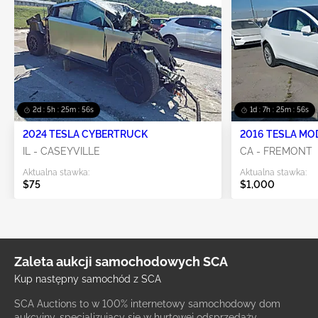
2d : 5h : 25m : 56s
1d : 7h : 25m : 56s
2024 TESLA CYBERTRUCK
2016 TESLA MO
IL - CASEYVILLE
CA - FREMONT
Aktualna stawka:
Aktualna stawka:
$75
$1,000
Zaleta aukcji samochodowych SCA
Kup następny samochód z SCA
SCA Auctions to w 100% internetowy samochodowy dom
aukcyjny, specjalizujący się w hurtowej odsprzedaży