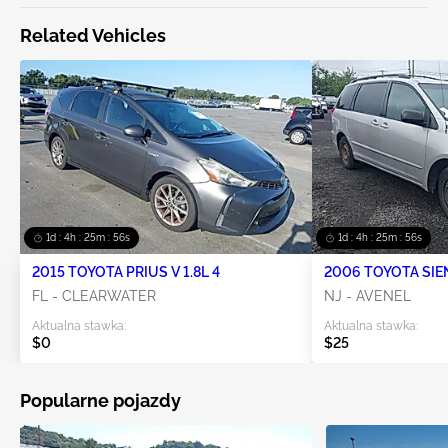
Related Vehicles
1d : 4h : 25m : 56s
1d : 4h : 25m : 56s
2015 TOYOTA PRIUS V 1.8L 4
2006 TOYOTA SIEN
FL - CLEARWATER
NJ - AVENEL
Aktualna stawka:
Aktualna stawka:
$0
$25
Popularne pojazdy