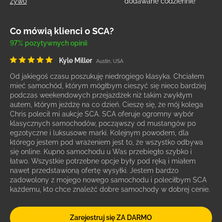
żywo
dodawane codziennie
Co mówią klienci o SCA?
97% pozytywnych opinii
Kyle Miller
Austin, USA
Od jakiegoś czasu poszukuję niedrogiego klasyka. Chciałem
mieć samochód, którym mógłbym cieszyć się nieco bardziej
podczas weekendowych przejażdżek niż takim zwykłym
autem, którym jeżdżę na co dzień. Cieszę się, że mój kolega
Chris polecił mi aukcje SCA. SCA oferuje ogromny wybór
klasycznych samochodów, począwszy od mustangów po
egzotyczne i luksusowe marki. Kolejnym powodem, dla
którego jestem pod wrażeniem jest to, że wszystko odbywa
się online. Kupno samochodu u Was przebiegło szybko i
łatwo. Wszystkie potrzebne opcje były pod ręką i miałem
nawet przedstawioną ofertę wysyłki. Jestem bardzo
zadowolony z mojego nowego samochodu i poleciłbym SCA
każdemu, kto chce znaleźć dobre samochody w dobrej cenie.
Zarejestruj się ZA DARMO