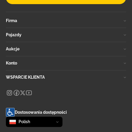
Firma
Pojazdy
Aukcje
Konto
WSPARCIE KLIENTA
Dostosowania dostępności
Zmień język
selected
Polish